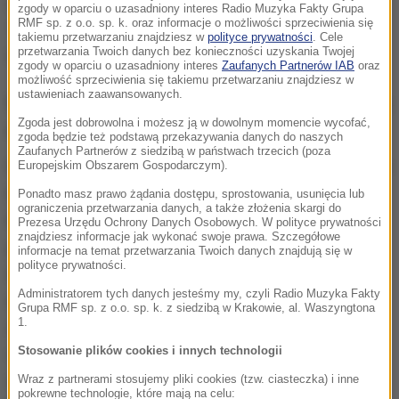
Augustyna, w pierwszych trzech miesiącach roku
zgody w oparciu o uzasadniony interes Radio Muzyka Fakty Grupa
RMF sp. z o.o. sp. k. oraz informacje o możliwości sprzeciwienia się
Terenowe Wydziały Kontroli (TWK) przeprowadziły
takiemu przetwarzaniu znajdziesz w
polityce prywatności
. Cele
przetwarzania Twoich danych bez konieczności uzyskania Twojej
łącznie 490 postępowań.
zgody w oparciu o uzasadniony interes
Zaufanych Partnerów IAB
oraz
możliwość sprzeciwienia się takiemu przetwarzaniu znajdziesz w
ustawieniach zaawansowanych.
W Rzeszowie udawali, że zrobili droższe
Zgoda jest dobrowolna i możesz ją w dowolnym momencie wycofać,
operacje
zgoda będzie też podstawą przekazywania danych do naszych
Zaufanych Partnerów z siedzibą w państwach trzecich (poza
Najwyższe kary nałożono na placówki w Rzeszowie i
Europejskim Obszarem Gospodarczym).
Bydgoszczy. W jednym z rzeszowskich szpitali
Ponadto masz prawo żądania dostępu, sprostowania, usunięcia lub
ograniczenia przetwarzania danych, a także złożenia skargi do
kontrolerzy zbadali dokumentację medyczną 93
Prezesa Urzędu Ochrony Danych Osobowych. W polityce prywatności
znajdziesz informacje jak wykonać swoje prawa. Szczegółowe
pacjentów, u których
rozliczono drogie
informacje na temat przetwarzania Twoich danych znajdują się w
polityce prywatności.
świadczenia z zakresu kompleksowych zabiegów
Administratorem tych danych jesteśmy my, czyli Radio Muzyka Fakty
ortopedycznych kończyn dolnych i miednicy
.
Grupa RMF sp. z o.o. sp. k. z siedzibą w Krakowie, al. Waszyngtona
1.
Analiza wykazała, że szpital celowo nie
Stosowanie plików cookies i innych technologii
sprawozdawał faktycznie wykonanych procedur,
wykazując w systemie znacznie droższe operacje,
Wraz z partnerami stosujemy pliki cookies (tzw. ciasteczka) i inne
pokrewne technologie, które mają na celu: