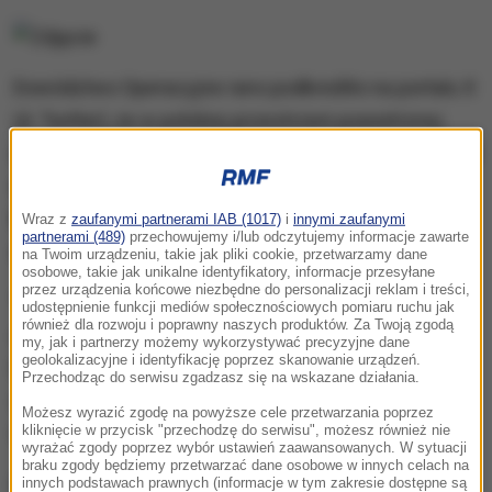
Dowództwo Operacyjne rano podkreśliło na portalu X
(d. Twitter), że w polskiej przestrzeni powietrznej
operują dyżurne statki powietrzne, co może wiązać
się z występowaniem podwyższonego poziomu
hałasu, zwłaszcza w południowo-wschodnim
Wraz z
zaufanymi partnerami IAB (1017)
i
innymi zaufanymi
partnerami (489)
przechowujemy i/lub odczytujemy informacje zawarte
obszarze kraju.
na Twoim urządzeniu, takie jak pliki cookie, przetwarzamy dane
osobowe, takie jak unikalne identyfikatory, informacje przesyłane
przez urządzenia końcowe niezbędne do personalizacji reklam i treści,
"Dzisiejszej nocy obserwowana jest intensywna
udostępnienie funkcji mediów społecznościowych pomiaru ruchu jak
również dla rozwoju i poprawny naszych produktów. Za Twoją zgodą
aktywność lotnictwa dalekiego zasięgu Federacji
my, jak i partnerzy możemy wykorzystywać precyzyjne dane
geolokalizacyjne i identyfikację poprzez skanowanie urządzeń.
Rosyjskiej, związana z uderzeniami rakietowymi
Przechodząc do serwisu zgadzasz się na wskazane działania.
wykonywanymi na obiekty znajdujące się na
Możesz wyrazić zgodę na powyższe cele przetwarzania poprzez
kliknięcie w przycisk "przechodzę do serwisu", możesz również nie
terytorium Ukrainy" - dodano.
wyrażać zgody poprzez wybór ustawień zaawansowanych. W sytuacji
braku zgody będziemy przetwarzać dane osobowe w innych celach na
Dowództwo Operacyjne zapewniło, że
"wszystkie
innych podstawach prawnych (informacje w tym zakresie dostępne są