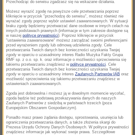
Przechodząc do serwisu zgadzasz się na wskazane działania.
takim przypadku, wizerunek Ziobry został
Możesz wyrazić zgodę na powyższe cele przetwarzania poprzez
opublikowany na policyjnych stronach. W
kliknięcie w przycisk "przechodzę do serwisu", możesz również nie
wyrażać zgody poprzez wybór ustawień zaawansowanych. W sytuacji
ogłoszeniach dotyczących poszukiwanej osoby
braku zgody będziemy przetwarzać dane osobowe w innych celach na
innych podstawach prawnych (informacje w tym zakresie dostępne są
policja zawsze publikuje też numer, na który należy
w naszej
polityce prywatności
). Poprzez kliknięcie w przycisk
"ustawienia zaawansowane" możesz zarządzać swoimi preferencjami
zadzwonić jeśli wie się, gdzie dana osoba przebywa.
przed wyrażeniem zgody lub odmową udzielenia zgody. Cele
przetwarzania Twoich danych bez konieczności uzyskania Twojej
Tak też jest w przypadku listu gończego za
zgody w oparciu o uzasadniony interes Radio Muzyka Fakty Grupa
RMF sp. z o.o. sp. k. oraz informacje o możliwości sprzeciwienia się
politykiem PiS.
takiemu przetwarzaniu znajdziesz w
polityce prywatności
. Cele
przetwarzania Twoich danych bez konieczności uzyskania Twojej
zgody w oparciu o uzasadniony interes
Zaufanych Partnerów IAB
oraz
Dalsza część artykułu pod materiałem video:
możliwość sprzeciwienia się takiemu przetwarzaniu znajdziesz w
ustawieniach zaawansowanych.
Zgoda jest dobrowolna i możesz ją w dowolnym momencie wycofać,
zgoda będzie też podstawą przekazywania danych do naszych
Zaufanych Partnerów z siedzibą w państwach trzecich (poza
Europejskim Obszarem Gospodarczym).
Ponadto masz prawo żądania dostępu, sprostowania, usunięcia lub
ograniczenia przetwarzania danych, a także złożenia skargi do
Prezesa Urzędu Ochrony Danych Osobowych. W polityce prywatności
znajdziesz informacje jak wykonać swoje prawa. Szczegółowe