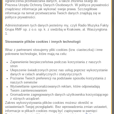
ograniczenia przetwarzania danych, a także złożenia skargi do
Prezesa Urzędu Ochrony Danych Osobowych. W polityce prywatności
Posłuchaj:
Zarembiuk: Łukaszenka chce dużą cenę od
znajdziesz informacje jak wykonać swoje prawa. Szczegółowe
Warszawy za uwolnienie Poczobuta
informacje na temat przetwarzania Twoich danych znajdują się w
polityce prywatności.
This
is
Aktualny
0:00
/
Czas
-:-
Załadowany
:
Odtwarzaj
Materiał nie mógł zostać załadowany
Administratorem tych danych jesteśmy my, czyli Radio Muzyka Fakty
a
0%
Grupa RMF sp. z o.o. sp. k. z siedzibą w Krakowie, al. Waszyngtona
modal
czas
trwania
— problem z siecią lub nieobsługiwany
1.
window.
Poczobut pozostaje w rękach
format.
Stosowanie plików cookies i innych technologii
Łukaszenki?
Wraz z partnerami stosujemy pliki cookies (tzw. ciasteczka) i inne
pokrewne technologie, które mają na celu:
Według portalu Nasza Niwa wśród zwolnionych
Zapewnienie bezpieczeństwa podczas korzystania z naszych
znalazła się dziennikarka TV Biełsat Kaciaryna
stron
Ulepszenie świadczonych przez nas usług poprzez wykorzystanie
Andrejewa,
nie było natomiast dziennikarza i
danych w celach analitycznych i statystycznych
Poznanie Twoich preferencji na podstawie sposobu korzystania z
działacza Związku Polaków na Białorusi Andrzeja
naszych serwisów
Wyświetlanie spersonalizowanych reklam, które odpowiadają
Poczobuta, wtrąconego do kolonii karnej na osiem
Twoim zainteresowaniom
Gromadzenie zagregowanych danych użytkownika korzystającego
lat.
z różnych urządzeń
Zakres wykorzystywania plików cookies możesz określić w
ustawieniach Twojej przeglądarki. Bez wprowadzenia zmian ustawień,
Szef MSWiA był pytany w TVP Info, jakie są szanse,
informacje w plikach cookies mogą być zapisywane w pamięci