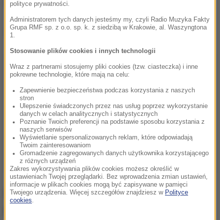
odsłonę agenta 007.
polityce prywatności.
Administratorem tych danych jesteśmy my, czyli Radio Muzyka Fakty
Grupa RMF sp. z o.o. sp. k. z siedzibą w Krakowie, al. Waszyngtona
Dalsza część artykułu pod materiałem video:
1.
Stosowanie plików cookies i innych technologii
Wraz z partnerami stosujemy pliki cookies (tzw. ciasteczka) i inne
pokrewne technologie, które mają na celu:
Zapewnienie bezpieczeństwa podczas korzystania z naszych
stron
Ulepszenie świadczonych przez nas usług poprzez wykorzystanie
danych w celach analitycznych i statystycznych
Poznanie Twoich preferencji na podstawie sposobu korzystania z
naszych serwisów
Wyświetlanie spersonalizowanych reklam, które odpowiadają
Twoim zainteresowaniom
Gromadzenie zagregowanych danych użytkownika korzystającego
z różnych urządzeń
Zakres wykorzystywania plików cookies możesz określić w
ustawieniach Twojej przeglądarki. Bez wprowadzenia zmian ustawień,
informacje w plikach cookies mogą być zapisywane w pamięci
Idris Elba ucina spekulacje: Bond
Twojego urządzenia. Więcej szczegółów znajdziesz w
Polityce
cookies
.
powinien pozostać wierny tradycji