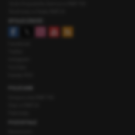
Gość Krzysztofa Ziemca w RMF FM
Rozmowy w Radiu RMF24
SPOŁECZNOŚĆ
Facebook
Twitter
Instagram
YouTube
Kanały RSS
POLECANE
Gorąca Linia RMF FM
Staż w RMF24
Patronaty
POZOSTAŁE
Newsroom