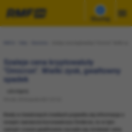
Słuchaj
RMF24
Fakty
Ekonomia
Szaleje cena kryptowaluty "Omicron". Wielki zys
Szaleje cena kryptowaluty
"Omicron". Wielki zysk, gwałtowny
spadek
udostępnij
Wtorek, 30 listopada 2021 (10:12)
Kiedy w światowych mediach pojawiła się informacja o
nowym wariancie koronawirusa Omikron, to w tym
samym czasie gwałtownie zaczęła się zmieniać cena