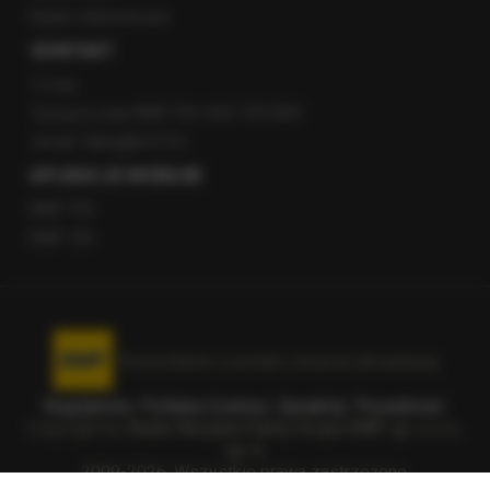
Radio internetowe
KONTAKT
O nas
Gorąca Linia RMF FM: 600 700 800
email: fakty@rmf.fm
APLIKACJE MOBILNE
RMF FM
RMF ON
Korzystanie z portalu oznacza akceptację
Regulaminu
.
Polityka Cookies
.
SpeakUp
.
Prywatność
.
Copyright by
Radio Muzyka Fakty Grupa RMF sp. z o.o.
sp. k.
2009-2026. Wszystkie prawa zastrzeżone.