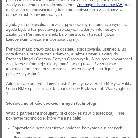
przetwarzania Twoich danych bez konieczności uzyskania Twojej
Piątek był najgorszym dniem dla Bitcoina od
zgody w oparciu o uzasadniony interes
Zaufanych Partnerów IAB
oraz
możliwość sprzeciwienia się takiemu przetwarzaniu znajdziesz w
dwóch miesięcy
. Jego wartość spadła o 8 procent,
ustawieniach zaawansowanych.
bo inwestorzy sprzedawali go, aby szukać bardziej
Zgoda jest dobrowolna i możesz ją w dowolnym momencie wycofać,
zgoda będzie też podstawą przekazywania danych do naszych
bezpiecznych i przewidywalnych inwestycji. Od tego
Zaufanych Partnerów z siedzibą w państwach trzecich (poza
Europejskim Obszarem Gospodarczym).
czasu odrobił on większość strat, aż rynki w
poniedziałek nieco bardziej się ustabilizowały.
Ponadto masz prawo żądania dostępu, sprostowania, usunięcia lub
ograniczenia przetwarzania danych, a także złożenia skargi do
Prezesa Urzędu Ochrony Danych Osobowych. W polityce prywatności
znajdziesz informacje jak wykonać swoje prawa. Szczegółowe
Dalsza część artykułu pod materiałem video:
informacje na temat przetwarzania Twoich danych znajdują się w
polityce prywatności.
Administratorem tych danych jesteśmy my, czyli Radio Muzyka Fakty
Grupa RMF sp. z o.o. sp. k. z siedzibą w Krakowie, al. Waszyngtona
1.
Stosowanie plików cookies i innych technologii
Wraz z partnerami stosujemy pliki cookies (tzw. ciasteczka) i inne
pokrewne technologie, które mają na celu:
Zapewnienie bezpieczeństwa podczas korzystania z naszych
stron