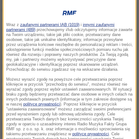
Przed pojawieniem się nowego wariantu
koronawirusa cena kryptowaluty "Omicron" nie była
zbyt duża i oscylowała w granicach 65 dolarów. Po
Wraz z
zaufanymi partnerami IAB (1019)
i
innymi zaufanymi
alercie WHO, który wywołał reakcję wielu państw na
partnerami (489)
przechowujemy i/lub odczytujemy informacje zawarte
na Twoim urządzeniu, takie jak pliki cookie, przetwarzamy dane
całym świecie,
cena tokena cyfrowego w krótkim
osobowe, takie jak unikalne identyfikatory, informacje przesyłane
przez urządzenia końcowe niezbędne do personalizacji reklam i treści,
czasie wzrosła do 640 dolarów. W poniedziałek
udostępnienie funkcji mediów społecznościowych pomiaru ruchu jak
również dla rozwoju i poprawny naszych produktów. Za Twoją zgodą
jednak gwałtownie spadła do 215 dolarów, by
my, jak i partnerzy możemy wykorzystywać precyzyjne dane
później wzrosnąć do 420
geolokalizacyjne i identyfikację poprzez skanowanie urządzeń.
.
Przechodząc do serwisu zgadzasz się na wskazane działania.
Nie jest do końca jasne jak doszło do uruchomienia
Możesz wyrazić zgodę na powyższe cele przetwarzania poprzez
kliknięcie w przycisk "przechodzę do serwisu", możesz również nie
kryptowaluty "Omicron". Dane na temat jej ceny są
wyrażać zgody poprzez wybór ustawień zaawansowanych. W sytuacji
braku zgody będziemy przetwarzać dane osobowe w innych celach na
dostępne dopiero od 8 listopada tego roku.
Nie
innych podstawach prawnych (informacje w tym zakresie dostępne są
w naszej
polityce prywatności
). Poprzez kliknięcie w przycisk
wiadomo też, kto uruchomił jej sprzedaż
.
"ustawienia zaawansowane" możesz zarządzać swoimi preferencjami
przed wyrażeniem zgody lub odmową udzielenia zgody. Cele
przetwarzania Twoich danych bez konieczności uzyskania Twojej
Wiadomość o nowym wariancie koronawirusa
zgody w oparciu o uzasadniony interes Radio Muzyka Fakty Grupa
RMF sp. z o.o. sp. k. oraz informacje o możliwości sprzeciwienia się
wpłynęła także na wartość innych kryptowalut.
takiemu przetwarzaniu znajdziesz w
polityce prywatności
. Cele