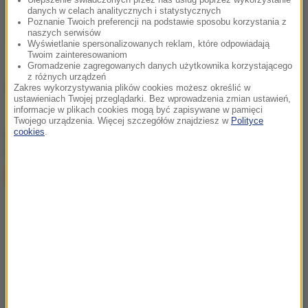
Ulepszenie świadczonych przez nas usług poprzez wykorzystanie
danych w celach analitycznych i statystycznych
Poznanie Twoich preferencji na podstawie sposobu korzystania z
naszych serwisów
Wyświetlanie spersonalizowanych reklam, które odpowiadają
Twoim zainteresowaniom
Gromadzenie zagregowanych danych użytkownika korzystającego
z różnych urządzeń
Źródło: RMF24
Zakres wykorzystywania plików cookies możesz określić w
ustawieniach Twojej przeglądarki. Bez wprowadzenia zmian ustawień,
informacje w plikach cookies mogą być zapisywane w pamięci
Twojego urządzenia. Więcej szczegółów znajdziesz w
Polityce
chcesz widzieć więcej artykułów od RMF24?
dodaj w
cookies
.
Google