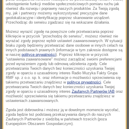
udostępnienie funkcji mediów społecznościowych pomiaru ruchu jak
51,7 proc
. Redukcja nie dotknęła w równym stopniu
również dla rozwoju i poprawny naszych produktów. Za Twoją zgodą
my, jak i partnerzy możemy wykorzystywać precyzyjne dane
mężczyzn i kobiet. W ciągu ostatniego roku
geolokalizacyjne i identyfikację poprzez skanowanie urządzeń.
Przechodząc do serwisu zgadzasz się na wskazane działania.
bezrobocie wśród kobiet w Ameryce Łacińskiej
Możesz wyrazić zgodę na powyższe cele przetwarzania poprzez
przekroczyło o 18 punktów procentowych spadek
kliknięcie w przycisk "przechodzę do serwisu", możesz również nie
wyrażać zgody poprzez wybór ustawień zaawansowanych. W sytuacji
zatrudnienia wśród mężczyzn.
braku zgody będziemy przetwarzać dane osobowe w innych celach na
innych podstawach prawnych (informacje w tym zakresie dostępne są
w naszej
polityce prywatności
). Poprzez kliknięcie w przycisk
Prognozy ożywienia gospodarczego na bieżący rok
"ustawienia zaawansowane" możesz zarządzać swoimi preferencjami
wykazują wysoki poziom niepewności. ILO ostrzegła,
przed wyrażeniem zgody lub odmową udzielenia zgody. Cele
przetwarzania Twoich danych bez konieczności uzyskania Twojej
że oczekiwania co do poprawy sytuacji na rynku
zgody w oparciu o uzasadniony interes Radio Muzyka Fakty Grupa
RMF sp. z o.o. sp. k. oraz informacje o możliwości sprzeciwienia się
pracy "powinny być bardzo ostrożne".
takiemu przetwarzaniu znajdziesz w
polityce prywatności
. Cele
przetwarzania Twoich danych bez konieczności uzyskania Twojej
zgody w oparciu o uzasadniony interes
Zaufanych Partnerów IAB
oraz
możliwość sprzeciwienia się takiemu przetwarzaniu znajdziesz w
Środki zapobiegające
rozprzestrzenianiu się Covid-
ustawieniach zaawansowanych.
19
, takie jak zamykanie granic, ograniczanie
Zgoda jest dobrowolna i możesz ją w dowolnym momencie wycofać,
zgoda będzie też podstawą przekazywania danych do naszych
działalności części sektorów gospodarczych i
Zaufanych Partnerów z siedzibą w państwach trzecich (poza
Europejskim Obszarem Gospodarczym).
trudności z masowymi szczepieniami mogą