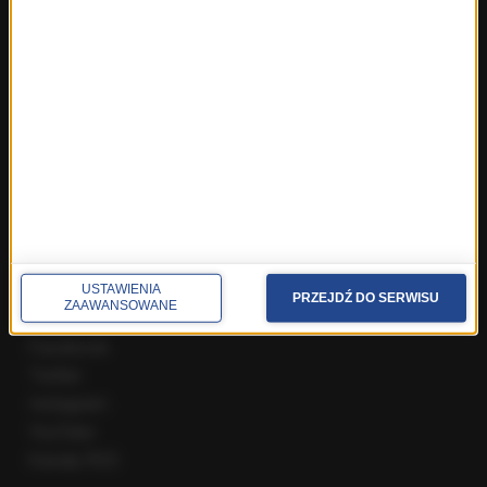
Fakty z Zakopanego
ROZMOWY W RMF FM
Najnowsze rozmowy w RMF FM
Rozmowa o 7:00 w RMF FM i Radiu RMF24
Poranna rozmowa w RMF FM
Popołudniowa rozmowa w RMF FM
Gość Krzysztofa Ziemca w RMF FM
Rozmowy w Radiu RMF24
SPOŁECZNOŚĆ
USTAWIENIA
PRZEJDŹ DO SERWISU
ZAAWANSOWANE
Facebook
Twitter
Instagram
YouTube
Kanały RSS