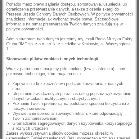
spowolnić regionalną gospodarkę.
Ponadto masz prawo żądania dostępu, sprostowania, usunięcia lub
ograniczenia przetwarzania danych, a także złożenia skargi do
Prezesa Urzędu Ochrony Danych Osobowych. W polityce prywatności
znajdziesz informacje jak wykonać swoje prawa. Szczegółowe
W celu znalezienia rozwiązań
Międzynarodowa
informacje na temat przetwarzania Twoich danych znajdują się w
polityce prywatności.
Organizacja Pracy
zaproponowała strategie
Administratorem tych danych jesteśmy my, czyli Radio Muzyka Fakty
naprawcze, takie jak wsparcie dla przedsiębiorstw,
Grupa RMF sp. z o.o. sp. k. z siedzibą w Krakowie, al. Waszyngtona
1.
ochrona pracowników, promocja zatrudnienia i dialog
Stosowanie plików cookies i innych technologii
społeczny.
Wraz z partnerami stosujemy pliki cookies (tzw. ciasteczka) i inne
Źródło: RMF FM/PAP
pokrewne technologie, które mają na celu:
Zapewnienie bezpieczeństwa podczas korzystania z naszych
stron
NAJWAŻNIEJSZE FAKTY
Ulepszenie świadczonych przez nas usług poprzez wykorzystanie
danych w celach analitycznych i statystycznych
Poznanie Twoich preferencji na podstawie sposobu korzystania z
Takie zyski osiągnęły
naszych serwisów
banki. NBP podał
Wyświetlanie spersonalizowanych reklam, które odpowiadają
Twoim zainteresowaniom
najnowsze dane
Gromadzenie zagregowanych danych użytkownika korzystającego
z różnych urządzeń
Zakres wykorzystywania plików cookies możesz określić w
Polska wyprzedza Belgię i
ustawieniach Twojej przeglądarki. Bez wprowadzenia zmian ustawień,