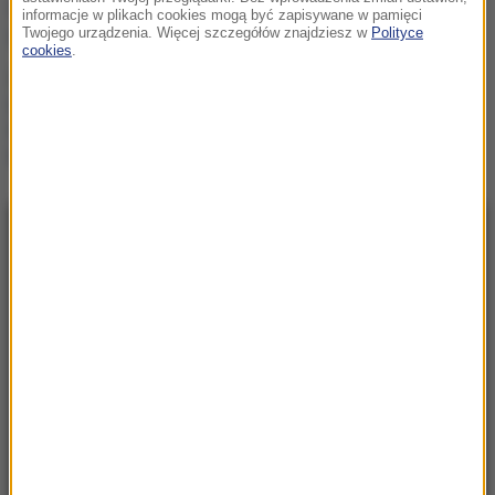
Szwecję. Eurostat podał
informacje w plikach cookies mogą być zapisywane w pamięci
gospodarcze dane
Twojego urządzenia. Więcej szczegółów znajdziesz w
Polityce
cookies
.
7 miliardów mniej w
budżecie? Weta
Nawrockiego mogły
kosztować Polskę fortunę
NAJNOWSZE
08:31
„Rosyjski Amazon” w ogniu. Uderzenie
sięgnęło za Ural
08:08
Utrudnienia dla turystów pod Tatrami. Kolarze
opanują Podhale