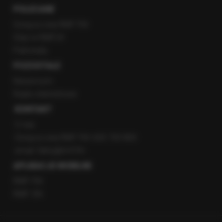
POLECANE
Gorąca Linia RMF FM
Staż w RMF24
Patronaty
POZOSTAŁE
Newsroom
Radio internetowe
KONTAKT
O nas
Gorąca Linia RMF FM: 600 700 800
email: fakty@rmf.fm
APLIKACJE MOBILNE
RMF FM
RMF ON