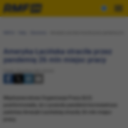
RMF24
Fakty
Ekonomia
Ameryka Łacińska straciła przez pandemię 26 ml
Ameryka Łacińska straciła przez
pandemię 26 mln miejsc pracy
Piątek, 9 kwietnia 2021 (20:33)
Międzynarodowa Organizacja Pracy (ILO)
poinformowała, że z powodu pandemii koronawirusa
państwa Ameryki Łacińskiej straciły 26 mln miejsc
pracy.