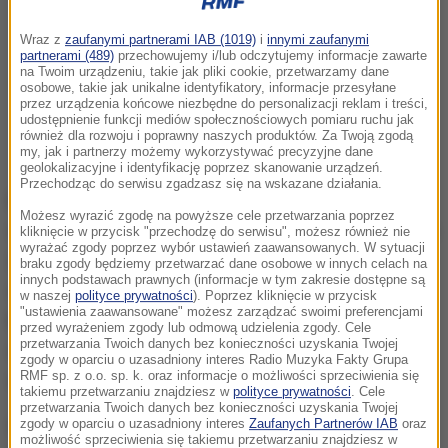
zakwaterowania są tu nawet trzykrotnie niższe
niż w popularnych kurortach Portugalii.
Wraz z
zaufanymi partnerami IAB (1019)
i
innymi zaufanymi
partnerami (489)
przechowujemy i/lub odczytujemy informacje zawarte
na Twoim urządzeniu, takie jak pliki cookie, przetwarzamy dane
Chcesz poznać najlepsze plaże Europy i
osobowe, takie jak unikalne identyfikatory, informacje przesyłane
przez urządzenia końcowe niezbędne do personalizacji reklam i treści,
dowiedzieć się, które miejsca jeszcze znalazły
udostępnienie funkcji mediów społecznościowych pomiaru ruchu jak
również dla rozwoju i poprawny naszych produktów. Za Twoją zgodą
się w rankingu? Sprawdź cały artykuł!
my, jak i partnerzy możemy wykorzystywać precyzyjne dane
geolokalizacyjne i identyfikację poprzez skanowanie urządzeń.
Przechodząc do serwisu zgadzasz się na wskazane działania.
European Best Destinations opublikowało długo
Możesz wyrazić zgodę na powyższe cele przetwarzania poprzez
wyczekiwany ranking najlepszych plaż Europy na rok
kliknięcie w przycisk "przechodzę do serwisu", możesz również nie
wyrażać zgody poprzez wybór ustawień zaawansowanych. W sytuacji
2026. Coroczne zestawienie powstaje na podstawie
braku zgody będziemy przetwarzać dane osobowe w innych celach na
innych podstawach prawnych (informacje w tym zakresie dostępne są
oceny międzynarodowego panelu podróżników,
w naszej
polityce prywatności
). Poprzez kliknięcie w przycisk
"ustawienia zaawansowane" możesz zarządzać swoimi preferencjami
którzy analizują m.in. walory przyrodnicze,
przed wyrażeniem zgody lub odmową udzielenia zgody. Cele
przetwarzania Twoich danych bez konieczności uzyskania Twojej
dostępność, infrastrukturę oraz atmosferę
zgody w oparciu o uzasadniony interes Radio Muzyka Fakty Grupa
RMF sp. z o.o. sp. k. oraz informacje o możliwości sprzeciwienia się
wybranych miejsc.
takiemu przetwarzaniu znajdziesz w
polityce prywatności
. Cele
przetwarzania Twoich danych bez konieczności uzyskania Twojej
W tym roku
na szczycie listy znalazła się
zgody w oparciu o uzasadniony interes
Zaufanych Partnerów IAB
oraz
możliwość sprzeciwienia się takiemu przetwarzaniu znajdziesz w