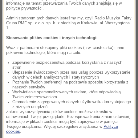
Wczorajszego wieczoru widzieliśmy drużynę, która
informacje na temat przetwarzania Twoich danych znajdują się w
polityce prywatności.
się poddała epizodom, które były na korzyść Albanii.
Administratorem tych danych jesteśmy my, czyli Radio Muzyka Fakty
Z przebiegu spotkania mogę stwierdzić, że
drużyna
Grupa RMF sp. z o.o. sp. k. z siedzibą w Krakowie, al. Waszyngtona
1.
albańska nie była wcale aż tak znacząco lepsza
.
Natomiast była drużyną bardziej głodną wyniku,
Stosowanie plików cookies i innych technologii
bardziej zdeterminowaną i była
Wraz z partnerami stosujemy pliki cookies (tzw. ciasteczka) i inne
pokrewne technologie, które mają na celu:
przede wszystkim zespołem
- oceniał gość Tomasza
Zapewnienie bezpieczeństwa podczas korzystania z naszych
Weryńskiego.
Polska to był
stron
Ulepszenie świadczonych przez nas usług poprzez wykorzystanie
zlepek jedenastu zawodników, gdzie każdy
danych w celach analitycznych i statystycznych
Poznanie Twoich preferencji na podstawie sposobu korzystania z
próbował coś na tym boisku zrobić, bardzo
naszych serwisów
Wyświetlanie spersonalizowanych reklam, które odpowiadają
nieudolnie
. To nie jest jedno spotkanie, to jest ciąg
Twoim zainteresowaniom
Gromadzenie zagregowanych danych użytkownika korzystającego
zdarzeń, ciąg spotkań. Poważna choroba trawi nas
z różnych urządzeń
od dłuższego czasu
- mówił Koźmiński.
Zakres wykorzystywania plików cookies możesz określić w
ustawieniach Twojej przeglądarki. Bez wprowadzenia zmian ustawień,
informacje w plikach cookies mogą być zapisywane w pamięci
Twojego urządzenia. Więcej szczegółów znajdziesz w
Polityce
A może mamy po prostu słabych piłkarzy
- zauważył
cookies
.