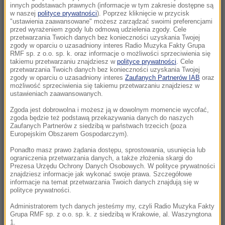
Odessę. Są ofiary i wielu rannych
innych podstawach prawnych (informacje w tym zakresie dostępne są
w naszej
polityce prywatności
). Poprzez kliknięcie w przycisk
"ustawienia zaawansowane" możesz zarządzać swoimi preferencjami
08:28
przed wyrażeniem zgody lub odmową udzielenia zgody. Cele
Iran stawia warunki. Cieśnina Ormuz
przetwarzania Twoich danych bez konieczności uzyskania Twojej
zgody w oparciu o uzasadniony interes Radio Muzyka Fakty Grupa
zamknięta dopóki USA „nie skorygują swojego
RMF sp. z o.o. sp. k. oraz informacje o możliwości sprzeciwienia się
postępowania”
takiemu przetwarzaniu znajdziesz w
polityce prywatności
. Cele
przetwarzania Twoich danych bez konieczności uzyskania Twojej
zgody w oparciu o uzasadniony interes
Zaufanych Partnerów IAB
oraz
07:58
możliwość sprzeciwienia się takiemu przetwarzaniu znajdziesz w
Europa ogrzewa się najszybciej na świecie.
ustawieniach zaawansowanych.
Ekspert: „Zmiana klimatu zmieniła nasze
Zgoda jest dobrowolna i możesz ją w dowolnym momencie wycofać,
standardy”
zgoda będzie też podstawą przekazywania danych do naszych
Zaufanych Partnerów z siedzibą w państwach trzecich (poza
Europejskim Obszarem Gospodarczym).
07:55
Brakuje tylko 150 km. Polska bliska osiągnięcia
Ponadto masz prawo żądania dostępu, sprostowania, usunięcia lub
ograniczenia przetwarzania danych, a także złożenia skargi do
autostradowego celu
Prezesa Urzędu Ochrony Danych Osobowych. W polityce prywatności
znajdziesz informacje jak wykonać swoje prawa. Szczegółowe
informacje na temat przetwarzania Twoich danych znajdują się w
07:35
polityce prywatności.
Zatrzymania po kryzysie migracyjnym. Duże
ryzyko kolejnego szturmu na granice Ceuty
Administratorem tych danych jesteśmy my, czyli Radio Muzyka Fakty
Grupa RMF sp. z o.o. sp. k. z siedzibą w Krakowie, al. Waszyngtona
1.