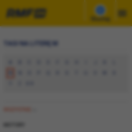
Słuchaj
TAGI NA LITERĘ M
A
B
C
D
E
F
G
H
I
J
K
L
M
N
O
P
Q
R
S
T
U
V
W
X
Y
Z
0-9
WSZYSTKIE
(0)
MOTORY