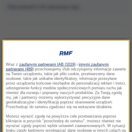
Brak artykułów dla wybranego tagu.
NAJNOWSZE
Wraz z
zaufanymi partnerami IAB (1019)
i
innymi zaufanymi
09:02
partnerami (489)
przechowujemy i/lub odczytujemy informacje zawarte
„Musiałem odsuwać koralowce, by wejść do
na Twoim urządzeniu, takie jak pliki cookie, przetwarzamy dane
osobowe, takie jak unikalne identyfikatory, informacje przesyłane
wody”. Dziś to miejsce umiera
przez urządzenia końcowe niezbędne do personalizacji reklam i treści,
udostępnienie funkcji mediów społecznościowych pomiaru ruchu jak
08:57
również dla rozwoju i poprawny naszych produktów. Za Twoją zgodą
my, jak i partnerzy możemy wykorzystywać precyzyjne dane
Znaleźli kluczyki, gdy rodzice spali. 6-latek
geolokalizacyjne i identyfikację poprzez skanowanie urządzeń.
wsiadł do auta i potrącił byłą miss
Przechodząc do serwisu zgadzasz się na wskazane działania.
Możesz wyrazić zgodę na powyższe cele przetwarzania poprzez
08:53
kliknięcie w przycisk "przechodzę do serwisu", możesz również nie
Rosyjskie rakiety uderzyły w Charków i
wyrażać zgody poprzez wybór ustawień zaawansowanych. W sytuacji
braku zgody będziemy przetwarzać dane osobowe w innych celach na