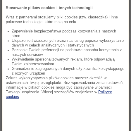
07:28
Stosowanie plików cookies i innych technologii
„Wstydź się”. Posłanka wpadła w szał i
obrzuciła premiera jajkami
Wraz z partnerami stosujemy pliki cookies (tzw. ciasteczka) i inne
pokrewne technologie, które mają na celu:
Zapewnienie bezpieczeństwa podczas korzystania z naszych
stron
Ulepszenie świadczonych przez nas usług poprzez wykorzystanie
danych w celach analitycznych i statystycznych
Poranna rozmowa w RMF FM
Poznanie Twoich preferencji na podstawie sposobu korzystania z
naszych serwisów
Gościem Marcin Mastalerek
Wyświetlanie spersonalizowanych reklam, które odpowiadają
Twoim zainteresowaniom
Gromadzenie zagregowanych danych użytkownika korzystającego
z różnych urządzeń
Zakres wykorzystywania plików cookies możesz określić w
NAJPOPULARNIEJSZE
ustawieniach Twojej przeglądarki. Bez wprowadzenia zmian ustawień,
informacje w plikach cookies mogą być zapisywane w pamięci
Twojego urządzenia. Więcej szczegółów znajdziesz w
Polityce
Sobota, 8 sierpnia 2026 (11:47)
cookies
.
Czekaliśmy na to aż 27 lat. 12 sierpnia 2026 roku
przejdzie do historii
Niedziela, 2 sierpnia 2026 (16:32)