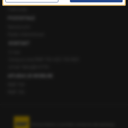
Staż w RMF24
Patronaty
POZOSTAŁE
Newsroom
Radio internetowe
KONTAKT
O nas
Gorąca Linia RMF FM: 600 700 800
email: fakty@rmf.fm
APLIKACJE MOBILNE
RMF FM
RMF ON
Korzystanie z portalu oznacza akceptację