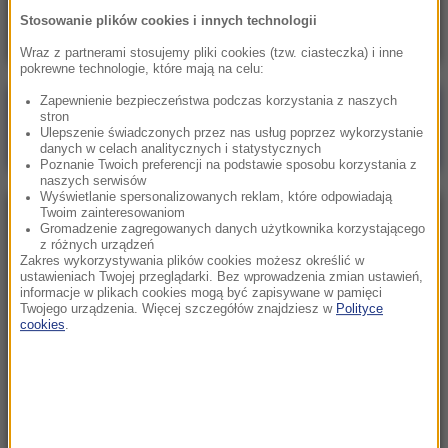
Oto ilu Ukraińców pracuje u nas legalnie
Stosowanie plików cookies i innych technologii
Wraz z partnerami stosujemy pliki cookies (tzw. ciasteczka) i inne
pokrewne technologie, które mają na celu:
Zapewnienie bezpieczeństwa podczas korzystania z naszych
Poranna rozmowa w RMF FM
stron
Ulepszenie świadczonych przez nas usług poprzez wykorzystanie
Gościem Marcin Mastalerek
danych w celach analitycznych i statystycznych
Poznanie Twoich preferencji na podstawie sposobu korzystania z
naszych serwisów
Wyświetlanie spersonalizowanych reklam, które odpowiadają
Twoim zainteresowaniom
NAJPOPULARNIEJSZE
Gromadzenie zagregowanych danych użytkownika korzystającego
z różnych urządzeń
Zakres wykorzystywania plików cookies możesz określić w
Niedziela, 2 sierpnia 2026 (16:32)
ustawieniach Twojej przeglądarki. Bez wprowadzenia zmian ustawień,
informacje w plikach cookies mogą być zapisywane w pamięci
Gdzie żyje się najlepiej? Oto raj dla emigrantów
Twojego urządzenia. Więcej szczegółów znajdziesz w
Polityce
cookies
.
Sobota, 1 sierpnia 2026 (15:39)
Sumy opanowały jezioro Garda. Włosi przygotowali
100 tys. euro dla tych, którzy je złowią