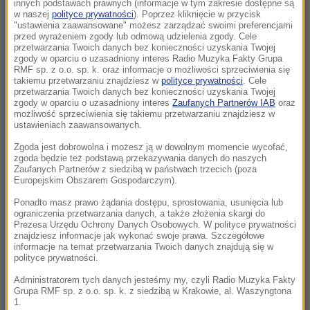
latek podejrzewany o zabójstwo
innych podstawach prawnych (informacje w tym zakresie dostępne są
w naszej
polityce prywatności
). Poprzez kliknięcie w przycisk
"ustawienia zaawansowane" możesz zarządzać swoimi preferencjami
10:00
przed wyrażeniem zgody lub odmową udzielenia zgody. Cele
Nie tylko dla rodzin! Odkryj, w czym może
przetwarzania Twoich danych bez konieczności uzyskania Twojej
zgody w oparciu o uzasadniony interes Radio Muzyka Fakty Grupa
pomóc terapia systemowa
RMF sp. z o.o. sp. k. oraz informacje o możliwości sprzeciwienia się
takiemu przetwarzaniu znajdziesz w
polityce prywatności
. Cele
przetwarzania Twoich danych bez konieczności uzyskania Twojej
09:51
zgody w oparciu o uzasadniony interes
Zaufanych Partnerów IAB
oraz
Groźny wypadek w Pułankowicach. Zderzenie
możliwość sprzeciwienia się takiemu przetwarzaniu znajdziesz w
ustawieniach zaawansowanych.
busa z osobówką, wielu rannych
Zgoda jest dobrowolna i możesz ją w dowolnym momencie wycofać,
09:21
zgoda będzie też podstawą przekazywania danych do naszych
Zaufanych Partnerów z siedzibą w państwach trzecich (poza
UEFA spłaciła kochankę Infantino? Sensacyjne
Europejskim Obszarem Gospodarczym).
doniesienia brytyjskiej prasy
Ponadto masz prawo żądania dostępu, sprostowania, usunięcia lub
ograniczenia przetwarzania danych, a także złożenia skargi do
09:02
Prezesa Urzędu Ochrony Danych Osobowych. W polityce prywatności
Katastrofa w Utah. Śmigłowiec gaśniczy
znajdziesz informacje jak wykonać swoje prawa. Szczegółowe
informacje na temat przetwarzania Twoich danych znajdują się w
rozbił się podczas walki z pożarem
polityce prywatności.
Administratorem tych danych jesteśmy my, czyli Radio Muzyka Fakty
08:20
Grupa RMF sp. z o.o. sp. k. z siedzibą w Krakowie, al. Waszyngtona
PiS chce deportacji, rzeczniczka podaje dane.
1.