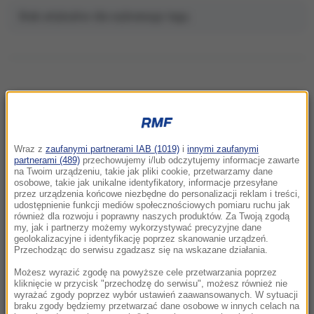
Brak artykułów dla wybranego tagu.
NAJNOWSZE
Wraz z
zaufanymi partnerami IAB (1019)
i
innymi zaufanymi
11:06
partnerami (489)
przechowujemy i/lub odczytujemy informacje zawarte
na Twoim urządzeniu, takie jak pliki cookie, przetwarzamy dane
Anastazja Kuś mistrzynią świata.
osobowe, takie jak unikalne identyfikatory, informacje przesyłane
Historyczne złoto dla Polski
przez urządzenia końcowe niezbędne do personalizacji reklam i treści,
udostępnienie funkcji mediów społecznościowych pomiaru ruchu jak
również dla rozwoju i poprawny naszych produktów. Za Twoją zgodą
10:54
my, jak i partnerzy możemy wykorzystywać precyzyjne dane
Rolnik z Ostropy zaorał nowy asfalt. Policja
geolokalizacyjne i identyfikację poprzez skanowanie urządzeń.
Przechodząc do serwisu zgadzasz się na wskazane działania.
zatrzymała mężczyznę
Możesz wyrazić zgodę na powyższe cele przetwarzania poprzez
10:26
kliknięcie w przycisk "przechodzę do serwisu", możesz również nie
wyrażać zgody poprzez wybór ustawień zaawansowanych. W sytuacji
To nie był głupi żart. Przebrany za klauna 15-
braku zgody będziemy przetwarzać dane osobowe w innych celach na