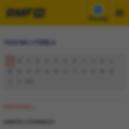
Słuchaj
TAGI NA LITERĘ A
A
B
C
D
E
F
G
H
I
J
K
L
M
N
O
P
Q
R
S
T
U
V
W
X
Y
Z
0-9
WSZYSTKIE
(0)
ANDRZEJ SZARMACH