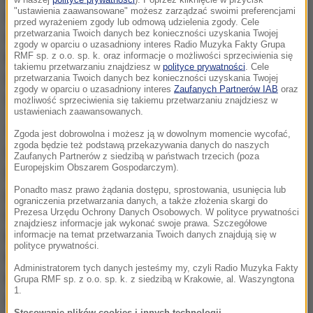
"ustawienia zaawansowane" możesz zarządzać swoimi preferencjami
Al Hilal. Teraz gazeta "L’Equipe" informuje, że
przed wyrażeniem zgody lub odmową udzielenia zgody. Cele
przetwarzania Twoich danych bez konieczności uzyskania Twojej
doszło już do ustnego porozumienia pomiędzy
zgody w oparciu o uzasadniony interes Radio Muzyka Fakty Grupa
klubem i piłkarzem.
O tym, że negocjacje są już
RMF sp. z o.o. sp. k. oraz informacje o możliwości sprzeciwienia się
takiemu przetwarzaniu znajdziesz w
polityce prywatności
. Cele
bardzo zaawansowane informowała kilka godzin
przetwarzania Twoich danych bez konieczności uzyskania Twojej
zgody w oparciu o uzasadniony interes
Zaufanych Partnerów IAB
oraz
temu agencja AFP.
możliwość sprzeciwienia się takiemu przetwarzaniu znajdziesz w
ustawieniach zaawansowanych.
To może być początek dużych ruchów
Zgoda jest dobrowolna i możesz ją w dowolnym momencie wycofać,
zgoda będzie też podstawą przekazywania danych do naszych
transferowych na linii Barcelona - Al Hilal, bowiem
Zaufanych Partnerów z siedzibą w państwach trzecich (poza
Europejskim Obszarem Gospodarczym).
hiszpańskie media przekazywały, że Messi chętnie
Ponadto masz prawo żądania dostępu, sprostowania, usunięcia lub
przeniesie się do Arabii Saudyjskiej, ale ze swoimi
ograniczenia przetwarzania danych, a także złożenia skargi do
Prezesa Urzędu Ochrony Danych Osobowych. W polityce prywatności
kolegami z "Dumy Katalonii".
Chodzi o Sergio
znajdziesz informacje jak wykonać swoje prawa. Szczegółowe
Busquetsa i Jordiego Albę. Busquets podobnie jak
informacje na temat przetwarzania Twoich danych znajdują się w
polityce prywatności.
Messi od początku lipca będzie zawodnikiem bez
Administratorem tych danych jesteśmy my, czyli Radio Muzyka Fakty
kontraktu. Za Albę Saudyjczycy musieliby
Grupa RMF sp. z o.o. sp. k. z siedzibą w Krakowie, al. Waszyngtona
1.
zapłacić.
Stosowanie plików cookies i innych technologii