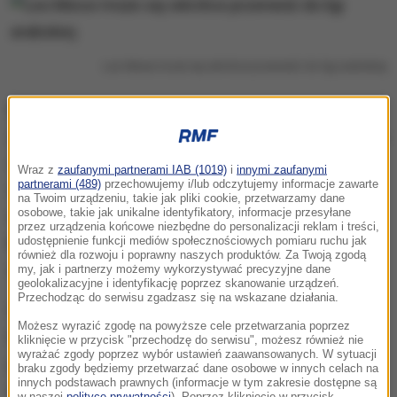
Leo Messi może się wkrótce przenieść do ligi arabskiej
Mariaż Leo Messiego z Paris Saint Germain
zakończy się latem. Mówi się o tym już od dłuższego
czasu. Trudno mówić o wielkim sukcesie
Wraz z
zaufanymi partnerami IAB (1019)
i
innymi zaufanymi
partnerami (489)
przechowujemy i/lub odczytujemy informacje zawarte
Argentyńczyka w Paryżu, bo wielkich sukcesów PSG
na Twoim urządzeniu, takie jak pliki cookie, przetwarzamy dane
osobowe, takie jak unikalne identyfikatory, informacje przesyłane
nie odnosi, a
mistrzostwo Francji już nikogo w
przez urządzenia końcowe niezbędne do personalizacji reklam i treści,
klubie nie cieszy. Tak jest zresztą od dłuższego
udostępnienie funkcji mediów społecznościowych pomiaru ruchu jak
również dla rozwoju i poprawny naszych produktów. Za Twoją zgodą
czasu.
my, jak i partnerzy możemy wykorzystywać precyzyjne dane
geolokalizacyjne i identyfikację poprzez skanowanie urządzeń.
Przechodząc do serwisu zgadzasz się na wskazane działania.
Pojawiały się głosy, że Messi może wrócić do FC
Możesz wyrazić zgodę na powyższe cele przetwarzania poprzez
Barcelony, ale teraz coraz więcej wskazuje na jego
kliknięcie w przycisk "przechodzę do serwisu", możesz również nie
wyrażać zgody poprzez wybór ustawień zaawansowanych. W sytuacji
przenosiny do Arabii Saudyjskiej.
Ofertę już jakiś
braku zgody będziemy przetwarzać dane osobowe w innych celach na
innych podstawach prawnych (informacje w tym zakresie dostępne są
czas temu złożył argentyńskiej gwieździe zespół
w naszej
polityce prywatności
). Poprzez kliknięcie w przycisk