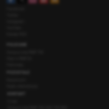
Facebook
Twitter
Instagram
YouTube
Kanały RSS
POLECANE
Gorąca Linia RMF FM
Staż w RMF24
Patronaty
POZOSTAŁE
Newsroom
Radio internetowe
KONTAKT
O nas
Gorąca Linia RMF FM: 600 700 800