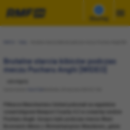
Słuchaj
RMF24
Fakty
Brutalne starcia kibiców podczas meczu Pucharu Anglii [WID
Brutalne starcia kibiców podczas
meczu Pucharu Anglii [WIDEO]
udostępnij
Opracowanie:
Karol Żak
Niedziela, 28 stycznia 2024 (21:04)
Piłkarze Manchesteru United pokonali na wyjeździe
czwartoligowe Newport County 4:2 w czwartej rundzie
Pucharu Anglii. Gorąco było podczas meczu West
Bromwich Albion z Wolverhampton Wanderers, gdzie