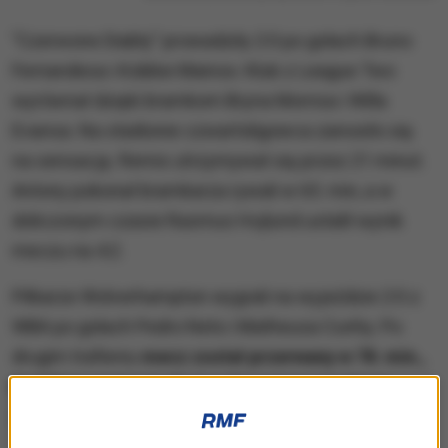
"Czerwone Diabły" prowadziły 2:0 po golach Bruno
Fernandesa i Kobbie Mainoo. Klub z League Two
wyrównał dzięki bramkom Bryna Morrisa i Willa
Evansa. Na stadionie czwartoligowca zanosiło się
na sensację. Remis utrzymywał się przez 21 minut.
Antony pokonał bramkarza rywali w 65. min, a w
doliczonym czasie Rasmus Hojlund ustalił wynik
meczu na 4:2.
Piłkarze Wolverhampton wygrali na wyjeździe 2:0 z
WBA po golach Pedro Neto i Matheusa Cunhy. Po
drugim trafieniu
mecz został przerwany w 78. min.,
bo kibice gości starli się z fanami gospodarzy.
Zamieszki przeniosły się nawet z trybun na boisko.