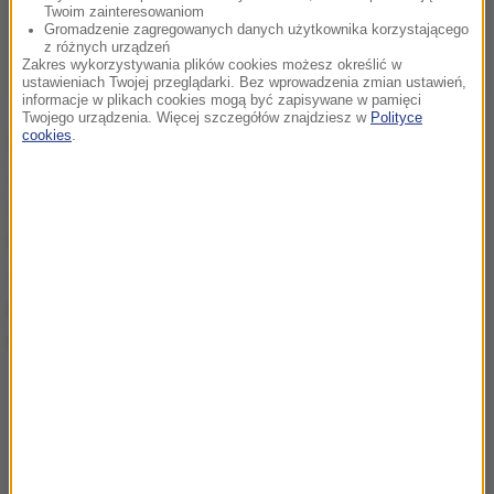
Twoim zainteresowaniom
Gromadzenie zagregowanych danych użytkownika korzystającego
z różnych urządzeń
Zakres wykorzystywania plików cookies możesz określić w
ustawieniach Twojej przeglądarki. Bez wprowadzenia zmian ustawień,
informacje w plikach cookies mogą być zapisywane w pamięci
Twojego urządzenia. Więcej szczegółów znajdziesz w
Polityce
cookies
.
Bezpieczeństwo i ochrona są sprawą najwyższej
wagi, a zachowanie osób zaangażowanych w ten
incydent było niebezpieczne i niewybaczalne.
Będziemy badać to zdarzenie wraz z klubami i
odpowiednimi władzami.
Zostaną podjęte
odpowiednie działania
- stwierdzono w
oświadczeniu Football Association.