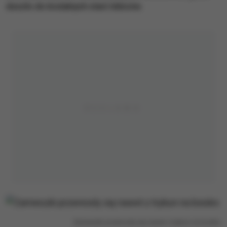
doszło do brutalnych starć kibiców.
Zamieszki przeniosły się nawet z trybun na boisko