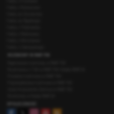
Fakty z Poznania
Fakty z Rzeszowa
Fakty ze Szczecina
Fakty ze Śląskiego
Fakty z Trójmiasta
Fakty z Warszawy
Fakty z Wrocławia
Fakty z Zakopanego
ROZMOWY W RMF FM
Najnowsze rozmowy w RMF FM
Rozmowa o 7:00 w RMF FM i Radiu RMF24
Poranna rozmowa w RMF FM
Popołudniowa rozmowa w RMF FM
Gość Krzysztofa Ziemca w RMF FM
Rozmowy w Radiu RMF24
SPOŁECZNOŚĆ