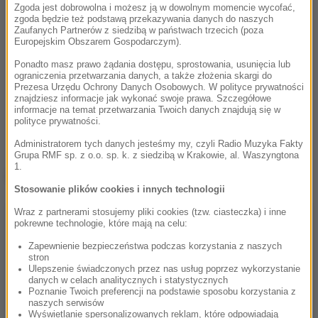
Zgoda jest dobrowolna i możesz ją w dowolnym momencie wycofać,
zgoda będzie też podstawą przekazywania danych do naszych
Zaufanych Partnerów z siedzibą w państwach trzecich (poza
Europejskim Obszarem Gospodarczym).
Ponadto masz prawo żądania dostępu, sprostowania, usunięcia lub
ograniczenia przetwarzania danych, a także złożenia skargi do
Prezesa Urzędu Ochrony Danych Osobowych. W polityce prywatności
znajdziesz informacje jak wykonać swoje prawa. Szczegółowe
informacje na temat przetwarzania Twoich danych znajdują się w
polityce prywatności.
Administratorem tych danych jesteśmy my, czyli Radio Muzyka Fakty
Grupa RMF sp. z o.o. sp. k. z siedzibą w Krakowie, al. Waszyngtona
1.
Dalsza część artykułu pod materiałem video:
Stosowanie plików cookies i innych technologii
Wraz z partnerami stosujemy pliki cookies (tzw. ciasteczka) i inne
pokrewne technologie, które mają na celu:
Zapewnienie bezpieczeństwa podczas korzystania z naszych
stron
Ulepszenie świadczonych przez nas usług poprzez wykorzystanie
danych w celach analitycznych i statystycznych
Poznanie Twoich preferencji na podstawie sposobu korzystania z
naszych serwisów
Wyświetlanie spersonalizowanych reklam, które odpowiadają