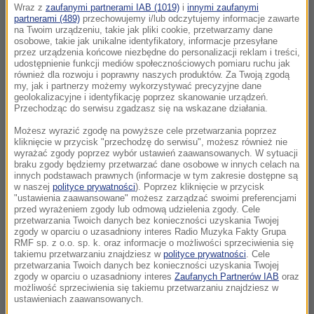
Wraz z
zaufanymi partnerami IAB (1019)
i
innymi zaufanymi
partnerami (489)
przechowujemy i/lub odczytujemy informacje zawarte
na Twoim urządzeniu, takie jak pliki cookie, przetwarzamy dane
osobowe, takie jak unikalne identyfikatory, informacje przesyłane
przez urządzenia końcowe niezbędne do personalizacji reklam i treści,
udostępnienie funkcji mediów społecznościowych pomiaru ruchu jak
również dla rozwoju i poprawny naszych produktów. Za Twoją zgodą
my, jak i partnerzy możemy wykorzystywać precyzyjne dane
geolokalizacyjne i identyfikację poprzez skanowanie urządzeń.
Przechodząc do serwisu zgadzasz się na wskazane działania.
Możesz wyrazić zgodę na powyższe cele przetwarzania poprzez
kliknięcie w przycisk "przechodzę do serwisu", możesz również nie
wyrażać zgody poprzez wybór ustawień zaawansowanych. W sytuacji
braku zgody będziemy przetwarzać dane osobowe w innych celach na
innych podstawach prawnych (informacje w tym zakresie dostępne są
w naszej
polityce prywatności
). Poprzez kliknięcie w przycisk
"ustawienia zaawansowane" możesz zarządzać swoimi preferencjami
przed wyrażeniem zgody lub odmową udzielenia zgody. Cele
przetwarzania Twoich danych bez konieczności uzyskania Twojej
zgody w oparciu o uzasadniony interes Radio Muzyka Fakty Grupa
RMF sp. z o.o. sp. k. oraz informacje o możliwości sprzeciwienia się
takiemu przetwarzaniu znajdziesz w
polityce prywatności
. Cele
przetwarzania Twoich danych bez konieczności uzyskania Twojej
zgody w oparciu o uzasadniony interes
Zaufanych Partnerów IAB
oraz
możliwość sprzeciwienia się takiemu przetwarzaniu znajdziesz w
ustawieniach zaawansowanych.