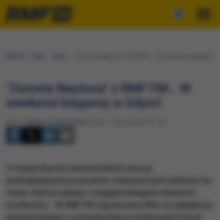
RMF24
Fakty
Sport
"Zemsta Neptuna" z RMF FM… W weekend biegamy w 
"Zemsta Neptuna" z RMF FM… W
weekend biegamy w Gdyni!
Autor:
Tomasz Staniszewski
Środa, 17 lipca 2019 (12:49)
To będą dwa dni niesamowitych emocji,
spektakularnych przeszkód, malowniczych widoków na
trasie, dobrej zabawy i osiągania Bieguna własnych
możliwości… W RMF FM zapraszamy Was na największy
festiwal biegów z przeszkodami w północnej Polsce!