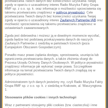
przetwarzania Twoich danych bez konieczności uzyskania Twojej
Pieskiem, ale też B4-Before i Biegun Totalny.
zgody w oparciu o uzasadniony interes Radio Muzyka Fakty Grupa
RMF sp. z o.o. sp. k. oraz informacje o możliwości sprzeciwienia się
takiemu przetwarzaniu znajdziesz w
polityce prywatności
. Cele
Zgłosić się możecie nawet w dniu biegu - w sobotę i
przetwarzania Twoich danych bez konieczności uzyskania Twojej
zgody w oparciu o uzasadniony interes
Zaufanych Partnerów IAB
oraz
niedzielę:
zapisy trwają TUTAJ! >>>>
możliwość sprzeciwienia się takiemu przetwarzaniu znajdziesz w
ustawieniach zaawansowanych.
Dalsza część artykułu pod materiałem video:
Zgoda jest dobrowolna i możesz ją w dowolnym momencie wycofać,
zgoda będzie też podstawą przekazywania danych do naszych
Zaufanych Partnerów z siedzibą w państwach trzecich (poza
Europejskim Obszarem Gospodarczym).
Ponadto masz prawo żądania dostępu, sprostowania, usunięcia lub
ograniczenia przetwarzania danych, a także złożenia skargi do
Prezesa Urzędu Ochrony Danych Osobowych. W polityce prywatności
znajdziesz informacje jak wykonać swoje prawa. Szczegółowe
informacje na temat przetwarzania Twoich danych znajdują się w
polityce prywatności.
Administratorem tych danych jesteśmy my, czyli Radio Muzyka Fakty
Grupa RMF sp. z o.o. sp. k. z siedzibą w Krakowie, al. Waszyngtona
1.
Stosowanie plików cookies i innych technologii
Wraz z partnerami stosujemy pliki cookies (tzw. ciasteczka) i inne