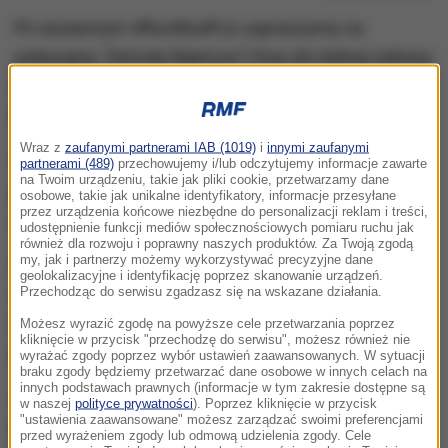
Po wiosennym #RunMudFun zapraszamy na
wakacyjną "Zemstę Neptuna"! Dwa dni dobrej zabawy
w Adventure Parku Gdynia
- zaprasza organizator
biegu Maciej Szulwach.
Wraz z
zaufanymi partnerami IAB (1019)
i
innymi zaufanymi
W rozmowie z reporterem RMF FM Kubą Kaługą
partnerami (489)
przechowujemy i/lub odczytujemy informacje zawarte
na Twoim urządzeniu, takie jak pliki cookie, przetwarzamy dane
przekonuje również:
Nazwa brzmi groźnie, ale bieg
osobowe, takie jak unikalne identyfikatory, informacje przesyłane
przez urządzenia końcowe niezbędne do personalizacji reklam i treści,
jest naprawdę dla każdego!
udostępnienie funkcji mediów społecznościowych pomiaru ruchu jak
również dla rozwoju i poprawny naszych produktów. Za Twoją zgodą
my, jak i partnerzy możemy wykorzystywać precyzyjne dane
Zaplanowana na 20 i 21 lipca "Zemsta Neptuna"
geolokalizacyjne i identyfikację poprzez skanowanie urządzeń.
Przechodząc do serwisu zgadzasz się na wskazane działania.
startuje dwa tygodnie po rozegranych właśnie w
Gdyni Mistrzostwach Europy w Biegach
Możesz wyrazić zgodę na powyższe cele przetwarzania poprzez
kliknięcie w przycisk "przechodzę do serwisu", możesz również nie
Przeszkodowych OCR.
wyrażać zgody poprzez wybór ustawień zaawansowanych. W sytuacji
braku zgody będziemy przetwarzać dane osobowe w innych celach na
innych podstawach prawnych (informacje w tym zakresie dostępne są
Starty przewidziane są w sześciu kategoriach
w naszej
polityce prywatności
). Poprzez kliknięcie w przycisk
"ustawienia zaawansowane" możesz zarządzać swoimi preferencjami
biegowych: Elite, Open, Bieg Rodzinny czy Bieg z
przed wyrażeniem zgody lub odmową udzielenia zgody. Cele