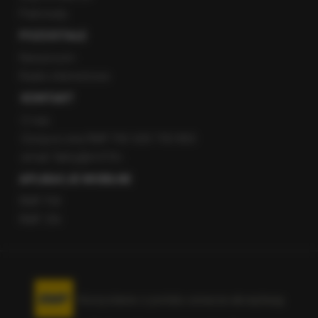
Patronaty
POZOSTAŁE
Newsroom
Radio internetowe
KONTAKT
O nas
Gorąca Linia RMF FM: 600 700 800
email: fakty@rmf.fm
APLIKACJE MOBILNE
RMF FM
RMF ON
Korzystanie z portalu oznacza akceptację