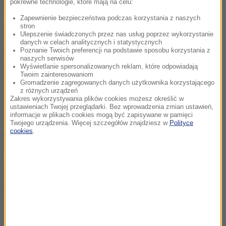
pokrewne technologie, które mają na celu:
Co ciekawe, BIEGUN obchodzi w tym roku 5. urodziny
- i z tej okazji przygotowano w Gdyni specjalną
Zapewnienie bezpieczeństwa podczas korzystania z naszych
stron
kategorię: to BIEGUN TOTALNY!
Ulepszenie świadczonych przez nas usług poprzez wykorzystanie
danych w celach analitycznych i statystycznych
Poznanie Twoich preferencji na podstawie sposobu korzystania z
Ten ośmiogodzinny bieg z przeszkodami - pierwszy
naszych serwisów
Wyświetlanie spersonalizowanych reklam, które odpowiadają
taki w Polsce - odbędzie się już w najbliższą
Twoim zainteresowaniom
Gromadzenie zagregowanych danych użytkownika korzystającego
niedzielę. Zasady są banalnie proste: podejmij
z różnych urządzeń
Zakres wykorzystywania plików cookies możesz określić w
wyzwanie, wykręć między 07:00 a 15:00 jak
ustawieniach Twojej przeglądarki. Bez wprowadzenia zmian ustawień,
informacje w plikach cookies mogą być zapisywane w pamięci
największą liczbę okrążeń, nie daj się rywalom i jako
Twojego urządzenia. Więcej szczegółów znajdziesz w
Polityce
cookies
.
pierwszy w kraju zdobądź podium w naprawdę
hardcorowym biegu OCR!
Trasa BIEGUNA 2019 tradycyjnie już zahaczy o
przepiękną gdyńską plażę... gdzie również
przygotowano mnóstwo atrakcji i wymagających
przeszkód! Dokładnie tak, jak było to rok temu...