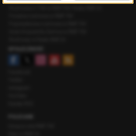
Najnowsze rozmowy w RMF FM
Rozmowa o 7:00 w RMF FM i Radiu RMF24
Poranna rozmowa w RMF FM
Popołudniowa rozmowa w RMF FM
Gość Krzysztofa Ziemca w RMF FM
Rozmowy w Radiu RMF24
SPOŁECZNOŚĆ
Facebook
Twitter
Instagram
YouTube
Kanały RSS
POLECANE
Gorąca Linia RMF FM
Staż w RMF24