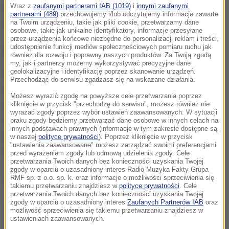
Wraz z
zaufanymi partnerami IAB (1019)
i
innymi zaufanymi
Bogdana Wenty nasi szczypiorniści zdobywali
partnerami (489)
przechowujemy i/lub odczytujemy informacje zawarte
srebro i brąz na mistrzostwach świata.
na Twoim urządzeniu, takie jak pliki cookie, przetwarzamy dane
osobowe, takie jak unikalne identyfikatory, informacje przesyłane
przez urządzenia końcowe niezbędne do personalizacji reklam i treści,
udostępnienie funkcji mediów społecznościowych pomiaru ruchu jak
Na początek Francja
również dla rozwoju i poprawny naszych produktów. Za Twoją zgodą
my, jak i partnerzy możemy wykorzystywać precyzyjne dane
geolokalizacyjne i identyfikację poprzez skanowanie urządzeń.
Meczem Polska - Francja w katowickim Spodku
Przechodząc do serwisu zgadzasz się na wskazane działania.
rozpoczną się 28. mistrzostwa świata piłkarzy
Możesz wyrazić zgodę na powyższe cele przetwarzania poprzez
ręcznych, których współgospodarzem będzie także
kliknięcie w przycisk "przechodzę do serwisu", możesz również nie
wyrażać zgody poprzez wybór ustawień zaawansowanych. W sytuacji
Szwecja. Impreza ma dodatkową rangę, gdyż
braku zgody będziemy przetwarzać dane osobowe w innych celach na
innych podstawach prawnych (informacje w tym zakresie dostępne są
pozwoli wyłonić zespoły, które zagrają w
w naszej
polityce prywatności
). Poprzez kliknięcie w przycisk
"ustawienia zaawansowane" możesz zarządzać swoimi preferencjami
kwalifikacjach olimpijskich.
przed wyrażeniem zgody lub odmową udzielenia zgody. Cele
przetwarzania Twoich danych bez konieczności uzyskania Twojej
zgody w oparciu o uzasadniony interes Radio Muzyka Fakty Grupa
RMF sp. z o.o. sp. k. oraz informacje o możliwości sprzeciwienia się
Dalsza część artykułu pod materiałem video:
takiemu przetwarzaniu znajdziesz w
polityce prywatności
. Cele
przetwarzania Twoich danych bez konieczności uzyskania Twojej
zgody w oparciu o uzasadniony interes
Zaufanych Partnerów IAB
oraz
możliwość sprzeciwienia się takiemu przetwarzaniu znajdziesz w
ustawieniach zaawansowanych.