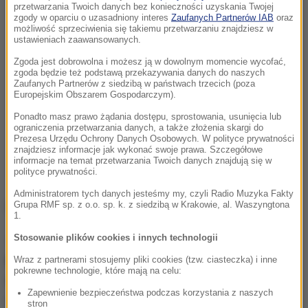
przetwarzania Twoich danych bez konieczności uzyskania Twojej
zgody w oparciu o uzasadniony interes
Zaufanych Partnerów IAB
oraz
możliwość sprzeciwienia się takiemu przetwarzaniu znajdziesz w
ustawieniach zaawansowanych.
Zgoda jest dobrowolna i możesz ją w dowolnym momencie wycofać,
zgoda będzie też podstawą przekazywania danych do naszych
Zaufanych Partnerów z siedzibą w państwach trzecich (poza
Europejskim Obszarem Gospodarczym).
Ponadto masz prawo żądania dostępu, sprostowania, usunięcia lub
ograniczenia przetwarzania danych, a także złożenia skargi do
Prezesa Urzędu Ochrony Danych Osobowych. W polityce prywatności
znajdziesz informacje jak wykonać swoje prawa. Szczegółowe
informacje na temat przetwarzania Twoich danych znajdują się w
polityce prywatności.
Administratorem tych danych jesteśmy my, czyli Radio Muzyka Fakty
Damian B. został zatrzymany i usłyszał zarzut.
Grupa RMF sp. z o.o. sp. k. z siedzibą w Krakowie, al. Waszyngtona
1.
Jak informuje reporter RMF FM Paweł Pyclik,
Stosowanie plików cookies i innych technologii
prokuratura wystąpiła z wnioskiem o tymczasowy
Wraz z partnerami stosujemy pliki cookies (tzw. ciasteczka) i inne
pokrewne technologie, które mają na celu:
areszt
. Sąd zastosował wobec podejrzanego m. in.
Zapewnienie bezpieczeństwa podczas korzystania z naszych
dozór policji, zakaz opuszczania miejsca
stron