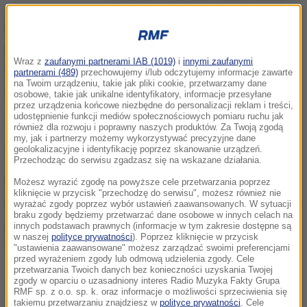
8-letni chłopiec został postrzelony w piątek, 15 lipca,
po godz. 17.00 na jednym z podwórek na
Wraz z
zaufanymi partnerami IAB (1019)
i
innymi zaufanymi
Przedmieściu Oławskim we Wrocławiu. 23-latek
partnerami (489)
przechowujemy i/lub odczytujemy informacje zawarte
na Twoim urządzeniu, takie jak pliki cookie, przetwarzamy dane
strzelał z pistoletu pneumatycznego.
osobowe, takie jak unikalne identyfikatory, informacje przesyłane
przez urządzenia końcowe niezbędne do personalizacji reklam i treści,
udostępnienie funkcji mediów społecznościowych pomiaru ruchu jak
Jednym z pocisków trafił dziecko w okolice serca
.
również dla rozwoju i poprawny naszych produktów. Za Twoją zgodą
my, jak i partnerzy możemy wykorzystywać precyzyjne dane
geolokalizacyjne i identyfikację poprzez skanowanie urządzeń.
Sprawca uciekł po zdarzeniu.
Przechodząc do serwisu zgadzasz się na wskazane działania.
Chłopiec został przewieziony do szpitala, gdzie
Możesz wyrazić zgodę na powyższe cele przetwarzania poprzez
kliknięcie w przycisk "przechodzę do serwisu", możesz również nie
usunięto śrut. Rana była powierzchowna. Po zabiegu
wyrażać zgody poprzez wybór ustawień zaawansowanych. W sytuacji
braku zgody będziemy przetwarzać dane osobowe w innych celach na
jego stan był dobry i wypisano go w niedzielę do
innych podstawach prawnych (informacje w tym zakresie dostępne są
w naszej
polityce prywatności
). Poprzez kliknięcie w przycisk
domu.
"ustawienia zaawansowane" możesz zarządzać swoimi preferencjami
przed wyrażeniem zgody lub odmową udzielenia zgody. Cele
przetwarzania Twoich danych bez konieczności uzyskania Twojej
zgody w oparciu o uzasadniony interes Radio Muzyka Fakty Grupa
Dalsza część artykułu pod materiałem video:
RMF sp. z o.o. sp. k. oraz informacje o możliwości sprzeciwienia się
takiemu przetwarzaniu znajdziesz w
polityce prywatności
. Cele