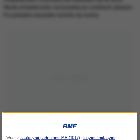
Woda zmieniła kolor na brunatny po ostatnich ulewach.
Po południu wszystko wróciło do normy.
Wraz z
zaufanymi partnerami IAB (1017)
i
innymi zaufanymi