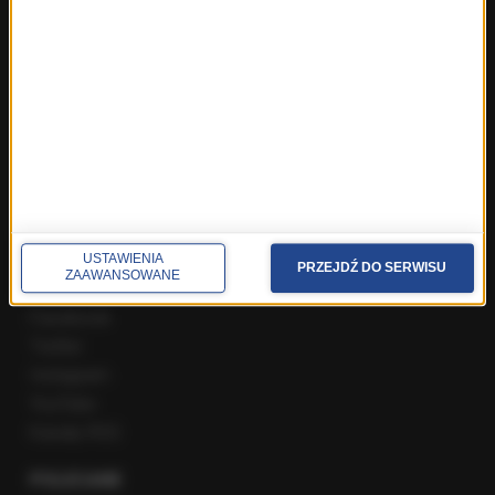
ROZMOWY W RMF FM
Najnowsze rozmowy w RMF FM
Rozmowa o 7:00 w RMF FM i Radiu RMF24
Poranna rozmowa w RMF FM
Popołudniowa rozmowa w RMF FM
Gość Krzysztofa Ziemca w RMF FM
Rozmowy w Radiu RMF24
SPOŁECZNOŚĆ
USTAWIENIA
PRZEJDŹ DO SERWISU
ZAAWANSOWANE
Facebook
Twitter
Instagram
YouTube
Kanały RSS
POLECANE