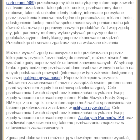
partnerami (489)
przechowujemy i/lub odczytujemy informacje zawarte
na Twoim urządzeniu, takie jak pliki cookie, przetwarzamy dane
Zdjęcie ilustracyjne
osobowe, takie jak unikalne identyfikatory, informacje przesyłane
przez urządzenia końcowe niezbędne do personalizacji reklam i treści,
udostępnienie funkcji mediów społecznościowych pomiaru ruchu jak
W kranówce pojawiły się
bakterie coli
. Jak
również dla rozwoju i poprawny naszych produktów. Za Twoją zgodą
informował Urząd Miejski w Dusznikach Zdroju -
my, jak i partnerzy możemy wykorzystywać precyzyjne dane
geolokalizacyjne i identyfikację poprzez skanowanie urządzeń.
wodę z miejskiej sieci można było stosować jedyne
Przechodząc do serwisu zgadzasz się na wskazane działania.
do celów gospodarczych - na przykład do mycia
Możesz wyrazić zgodę na powyższe cele przetwarzania poprzez
kliknięcie w przycisk "przechodzę do serwisu", możesz również nie
podłóg czy spłukiwania toalet.
wyrażać zgody poprzez wybór ustawień zaawansowanych. W sytuacji
braku zgody będziemy przetwarzać dane osobowe w innych celach na
innych podstawach prawnych (informacje w tym zakresie dostępne są
Nie nadawała się ona jednak do picia nawet po
w naszej
polityce prywatności
). Poprzez kliknięcie w przycisk
"ustawienia zaawansowane" możesz zarządzać swoimi preferencjami
przegotowaniu. Nie można jej było też
przed wyrażeniem zgody lub odmową udzielenia zgody. Cele
przetwarzania Twoich danych bez konieczności uzyskania Twojej
wykorzystywać do kąpieli.
zgody w oparciu o uzasadniony interes Radio Muzyka Fakty Grupa
RMF sp. z o.o. sp. k. oraz informacje o możliwości sprzeciwienia się
takiemu przetwarzaniu znajdziesz w
polityce prywatności
. Cele
W kilku lokalizacjach-między innymi w Rynku, czy na
przetwarzania Twoich danych bez konieczności uzyskania Twojej
parkingu przy ulicy Słowackiego pojawił się
zgody w oparciu o uzasadniony interes
Zaufanych Partnerów IAB
oraz
możliwość sprzeciwienia się takiemu przetwarzaniu znajdziesz w
beczkowóz z wodą pitną. Działały również punkty,
ustawieniach zaawansowanych.
gdzie można było dostać wodę w butelkach.
Zgoda jest dobrowolna i możesz ją w dowolnym momencie wycofać,