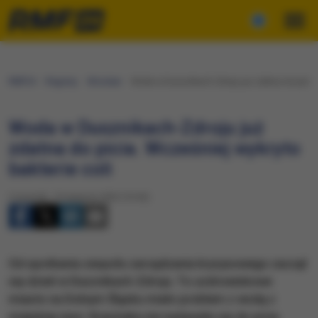
RMF24
Regiony
Wrocław
Woda w Dusznikach-Zdroju już zdatna do picia. 
Woda w Dusznikach-Zdroju już
zdatna do picia. Wcześniej wykryto
bakterie coli
Czwartek, 10 sierpnia 2023 (10:42)
Od spotkania zespołu zarządzania kryzysowego zaczął
się dzień w Dusznikach-Zdroju. To uzdrowiskowe
miasto na Dolnym Śląsku miało problem z wodą z
miejskiej sieci. Kranówka nie nadawała się do picia.