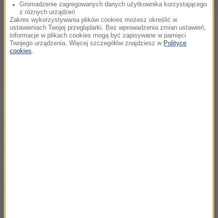
Gromadzenie zagregowanych danych użytkownika korzystającego
z różnych urządzeń
"Zgodnie z pismem NS.HK.9020.1.46.2023.MK z dnia
Zakres wykorzystywania plików cookies możesz określić w
ustawieniach Twojej przeglądarki. Bez wprowadzenia zmian ustawień,
10 sierpnia 2023 Państwowego Powiatowego
informacje w plikach cookies mogą być zapisywane w pamięci
Twojego urządzenia. Więcej szczegółów znajdziesz w
Polityce
Inspektora Sanitarnego w Kłodzku informujemy, że
cookies
.
woda w dusznickim wodociągu jest przydatna do
spożycia przez ludzi" - czytamy na stronie miasta.
Źródło: RMF FM
NAJWAŻNIEJSZE FAKTY
Jechał pod prąd i potrącił
kobietę z wózkiem. Policja
szuka kuriera
Bakterie coli w wodzie na