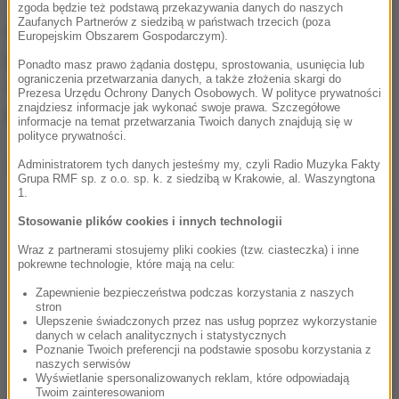
zgoda będzie też podstawą przekazywania danych do naszych
Zaufanych Partnerów z siedzibą w państwach trzecich (poza
Po godz. 15.00 wszystko wróciło do normy. Po
Europejskim Obszarem Gospodarczym).
przebadaniu kolejnych próbek wody przez sanepid
Ponadto masz prawo żądania dostępu, sprostowania, usunięcia lub
ograniczenia przetwarzania danych, a także złożenia skargi do
w Kłodzku, okazało się, że znów nadaje się ona
Prezesa Urzędu Ochrony Danych Osobowych. W polityce prywatności
znajdziesz informacje jak wykonać swoje prawa. Szczegółowe
picia.
informacje na temat przetwarzania Twoich danych znajdują się w
polityce prywatności.
Dalsza część artykułu pod materiałem video:
Administratorem tych danych jesteśmy my, czyli Radio Muzyka Fakty
Grupa RMF sp. z o.o. sp. k. z siedzibą w Krakowie, al. Waszyngtona
1.
Stosowanie plików cookies i innych technologii
Wraz z partnerami stosujemy pliki cookies (tzw. ciasteczka) i inne
pokrewne technologie, które mają na celu:
Zapewnienie bezpieczeństwa podczas korzystania z naszych
stron
Ulepszenie świadczonych przez nas usług poprzez wykorzystanie
danych w celach analitycznych i statystycznych
Poznanie Twoich preferencji na podstawie sposobu korzystania z
naszych serwisów
Wyświetlanie spersonalizowanych reklam, które odpowiadają
Twoim zainteresowaniom