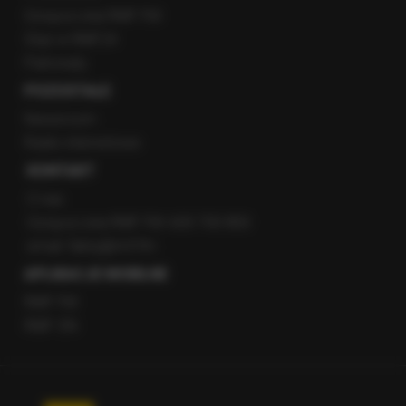
Gorąca Linia RMF FM
Staż w RMF24
Patronaty
POZOSTAŁE
Newsroom
Radio internetowe
KONTAKT
O nas
Gorąca Linia RMF FM: 600 700 800
email: fakty@rmf.fm
APLIKACJE MOBILNE
RMF FM
RMF ON