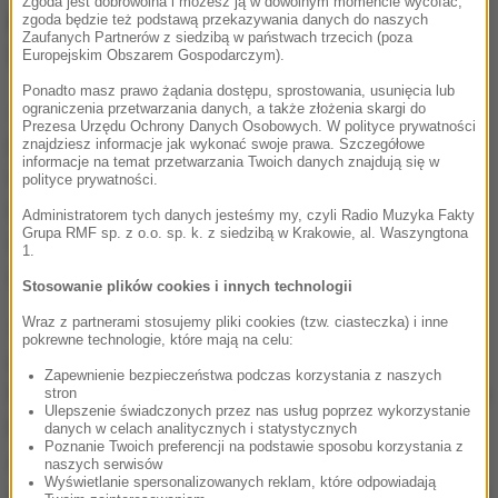
Zgoda jest dobrowolna i możesz ją w dowolnym momencie wycofać,
Maksymilian F. zatrzymany we
zgoda będzie też podstawą przekazywania danych do naszych
Zaufanych Partnerów z siedzibą w państwach trzecich (poza
Wrocławiu
Europejskim Obszarem Gospodarczym).
Ponadto masz prawo żądania dostępu, sprostowania, usunięcia lub
Jak przekazał w sobotę rano rzecznik dolnośląskiej
ograniczenia przetwarzania danych, a także złożenia skargi do
Prezesa Urzędu Ochrony Danych Osobowych. W polityce prywatności
policji, 44-latka zauważyli we Wrocławiu policjanci
znajdziesz informacje jak wykonać swoje prawa. Szczegółowe
informacje na temat przetwarzania Twoich danych znajdują się w
uczestniczący w obławie. Mundurowi pobiegli za
polityce prywatności.
mężczyzną. Groźny mężczyzna próbował jeszcze
Administratorem tych danych jesteśmy my, czyli Radio Muzyka Fakty
Grupa RMF sp. z o.o. sp. k. z siedzibą w Krakowie, al. Waszyngtona
uciec, ale został obezwładniony. W chwili
1.
zatrzymania miał przy sobie broń.
Stosowanie plików cookies i innych technologii
Wraz z partnerami stosujemy pliki cookies (tzw. ciasteczka) i inne
44-latek już wcześniej był poszukiwany listem
pokrewne technologie, które mają na celu:
gończym za inne przestępstwa - m.in. oszustwa.
Zapewnienie bezpieczeństwa podczas korzystania z naszych
Rzecznik dolnośląskiej policji podał, że poszukiwania
stron
Ulepszenie świadczonych przez nas usług poprzez wykorzystanie
były trudne.
Nie tylko ze względu na aurę, ale i
danych w celach analitycznych i statystycznych
Poznanie Twoich preferencji na podstawie sposobu korzystania z
okoliczności sprawy (...). Istniało zagrożenia życia i
naszych serwisów
Wyświetlanie spersonalizowanych reklam, które odpowiadają
zdrowia mieszkańców. W związku z tym pojawiły się