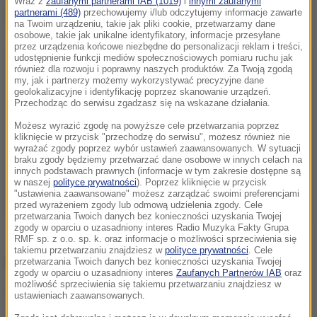
Wraz z
zaufanymi partnerami IAB (1019)
i
innymi zaufanymi
partnerami (489)
przechowujemy i/lub odczytujemy informacje zawarte
Dalsza część artykułu pod materiałem video:
na Twoim urządzeniu, takie jak pliki cookie, przetwarzamy dane
osobowe, takie jak unikalne identyfikatory, informacje przesyłane
przez urządzenia końcowe niezbędne do personalizacji reklam i treści,
udostępnienie funkcji mediów społecznościowych pomiaru ruchu jak
również dla rozwoju i poprawny naszych produktów. Za Twoją zgodą
my, jak i partnerzy możemy wykorzystywać precyzyjne dane
geolokalizacyjne i identyfikację poprzez skanowanie urządzeń.
Przechodząc do serwisu zgadzasz się na wskazane działania.
Możesz wyrazić zgodę na powyższe cele przetwarzania poprzez
kliknięcie w przycisk "przechodzę do serwisu", możesz również nie
wyrażać zgody poprzez wybór ustawień zaawansowanych. W sytuacji
braku zgody będziemy przetwarzać dane osobowe w innych celach na
innych podstawach prawnych (informacje w tym zakresie dostępne są
w naszej
polityce prywatności
). Poprzez kliknięcie w przycisk
"ustawienia zaawansowane" możesz zarządzać swoimi preferencjami
przed wyrażeniem zgody lub odmową udzielenia zgody. Cele
przetwarzania Twoich danych bez konieczności uzyskania Twojej
zgody w oparciu o uzasadniony interes Radio Muzyka Fakty Grupa
RMF sp. z o.o. sp. k. oraz informacje o możliwości sprzeciwienia się
takiemu przetwarzaniu znajdziesz w
polityce prywatności
. Cele
ZOBACZ RÓWNIEŻ:
przetwarzania Twoich danych bez konieczności uzyskania Twojej
zgody w oparciu o uzasadniony interes
Zaufanych Partnerów IAB
oraz
możliwość sprzeciwienia się takiemu przetwarzaniu znajdziesz w
Maksymilian F. zatrzymany. Obława zakończona
ustawieniach zaawansowanych.