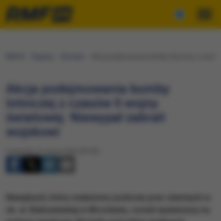
RMF24
Regiony
Wrocław
Akcja podejmowania bomby lotniczej z czasów I
Akcja podejmowania bomby
lotniczej z czasów II wojny
światowej. Niewypał zabrali
wojskowi
Czwartek, 21 marca 2024 (09:38)
Niewybuch, który znaleziono podczas prac ziemnych w
ok. ul. Białowieskiej w Wrocławiu, został wywieziony na