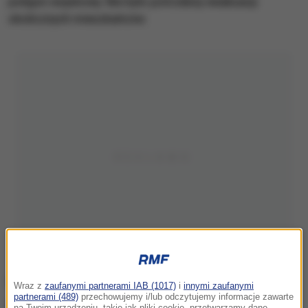
poligon wojskowy. Nie było potrzebny ewakuacji
okolicznych mieszkańców.
Wraz z
zaufanymi partnerami IAB (1017)
i
innymi zaufanymi
partnerami (489)
przechowujemy i/lub odczytujemy informacje zawarte
na Twoim urządzeniu, takie jak pliki cookie, przetwarzamy dane