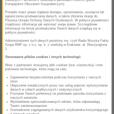
Europejskim Obszarem Gospodarczym).
W pobliżu miejsca gdzie znaleziono ważącą 250 kg
Ponadto masz prawo żądania dostępu, sprostowania, usunięcia lub
bombę lotniczą z okresu II wojny światowej znajduję
ograniczenia przetwarzania danych, a także złożenia skargi do
Prezesa Urzędu Ochrony Danych Osobowych. W polityce prywatności
się też delegatura Urzędu Celnego, ale w czwartek
znajdziesz informacje jak wykonać swoje prawa. Szczegółowe
informacje na temat przetwarzania Twoich danych znajdują się w
nie ma tam pracowników.
polityce prywatności.
Administratorem tych danych jesteśmy my, czyli Radio Muzyka Fakty
Grupa RMF sp. z o.o. sp. k. z siedzibą w Krakowie, al. Waszyngtona
Dalsza część artykułu pod materiałem video:
1.
Stosowanie plików cookies i innych technologii
Wraz z partnerami stosujemy pliki cookies (tzw. ciasteczka) i inne
pokrewne technologie, które mają na celu:
Zapewnienie bezpieczeństwa podczas korzystania z naszych
stron
Ulepszenie świadczonych przez nas usług poprzez wykorzystanie
danych w celach analitycznych i statystycznych
Poznanie Twoich preferencji na podstawie sposobu korzystania z
naszych serwisów
Wyświetlanie spersonalizowanych reklam, które odpowiadają
Twoim zainteresowaniom
Gromadzenie zagregowanych danych użytkownika korzystającego
z różnych urządzeń