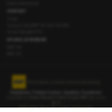
Radio internetowe
KONTAKT
O nas
Gorąca Linia RMF FM: 600 700 800
email: fakty@rmf.fm
APLIKACJE MOBILNE
RMF FM
RMF ON
Korzystanie z portalu oznacza akceptację
Regulaminu
.
Polityka Cookies
.
SpeakUp
.
Prywatność
.
Copyright by
Radio Muzyka Fakty Grupa RMF sp. z o.o.
sp. k.
2009-2026. Wszystkie prawa zastrzeżone.