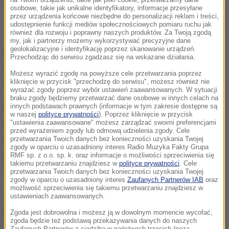
osobowe, takie jak unikalne identyfikatory, informacje przesyłane
przez urządzenia końcowe niezbędne do personalizacji reklam i treści,
Niewybuch z czasów II wojny światowej przy ul. Białowieskiej we
udostępnienie funkcji mediów społecznościowych pomiaru ruchu jak
Wrocławiu
również dla rozwoju i poprawny naszych produktów. Za Twoją zgodą
my, jak i partnerzy możemy wykorzystywać precyzyjne dane
geolokalizacyjne i identyfikację poprzez skanowanie urządzeń.
Niewybuch znaleziono w środę podczas prac
Przechodząc do serwisu zgadzasz się na wskazane działania.
ziemnych. Z kolei akcję saperów zaplanowano w
Możesz wyrazić zgodę na powyższe cele przetwarzania poprzez
kliknięcie w przycisk "przechodzę do serwisu", możesz również nie
czwartek na godz. 11.
wyrażać zgody poprzez wybór ustawień zaawansowanych. W sytuacji
braku zgody będziemy przetwarzać dane osobowe w innych celach na
Przed rozpoczęciem akcji saperskiej w czwartek
innych podstawach prawnych (informacje w tym zakresie dostępne są
w naszej
polityce prywatności
). Poprzez kliknięcie w przycisk
rano ewakuowano pracowników pobliskiej budowy.
"ustawienia zaawansowane" możesz zarządzać swoimi preferencjami
przed wyrażeniem zgody lub odmową udzielenia zgody. Cele
Ładunek został podjęty i wywieziony na poligon
przetwarzania Twoich danych bez konieczności uzyskania Twojej
zgody w oparciu o uzasadniony interes Radio Muzyka Fakty Grupa
przez saperów z Centrum Szkolenia Wojsk
RMF sp. z o.o. sp. k. oraz informacje o możliwości sprzeciwienia się
takiemu przetwarzaniu znajdziesz w
polityce prywatności
. Cele
Inżynieryjnych i Chemicznych.
przetwarzania Twoich danych bez konieczności uzyskania Twojej
zgody w oparciu o uzasadniony interes
Zaufanych Partnerów IAB
oraz
możliwość sprzeciwienia się takiemu przetwarzaniu znajdziesz w
Akcja przebiegała bardzo sprawnie i zakończyła się
ustawieniach zaawansowanych.
po godzinie od przyjazdu na miejsce patrolu
Zgoda jest dobrowolna i możesz ją w dowolnym momencie wycofać,
zgoda będzie też podstawą przekazywania danych do naszych
saperskiego
- powiedział kom. Wojciech Jabłoński.
Zaufanych Partnerów z siedzibą w państwach trzecich (poza