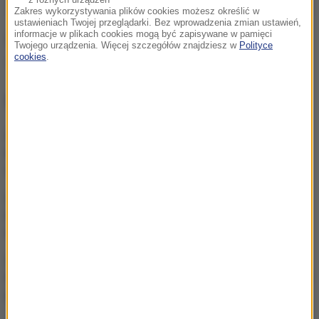
Zakres wykorzystywania plików cookies możesz określić w
ustawieniach Twojej przeglądarki. Bez wprowadzenia zmian ustawień,
informacje w plikach cookies mogą być zapisywane w pamięci
Źródło: PAP
Twojego urządzenia. Więcej szczegółów znajdziesz w
Polityce
cookies
.
niewybuch
Tagi:
NAJWAŻNIEJSZE FAKTY
Jechał pod prąd i potrącił
kobietę z wózkiem. Policja
szuka kuriera
Bakterie coli w wodzie na
Dolnym Śląsku. Komunikat
dla 14 miejscowości
Tragiczna śmierć 19-latki.
Prokuratura stawia zarzuty
podejrzanemu