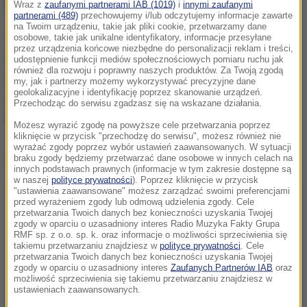
Powiatowy Inspektorat Nadzoru Budowlanego.
Wraz z
zaufanymi partnerami IAB (1019)
i
innymi zaufanymi
partnerami (489)
przechowujemy i/lub odczytujemy informacje zawarte
na Twoim urządzeniu, takie jak pliki cookie, przetwarzamy dane
Wydaliśmy wczoraj decyzję o natychmiastowym
osobowe, takie jak unikalne identyfikatory, informacje przesyłane
przez urządzenia końcowe niezbędne do personalizacji reklam i treści,
wstrzymaniu prac. Prowadzimy teraz postępowanie
udostępnienie funkcji mediów społecznościowych pomiaru ruchu jak
również dla rozwoju i poprawny naszych produktów. Za Twoją zgodą
administracyjne. Więcej informacji na ten moment
my, jak i partnerzy możemy wykorzystywać precyzyjne dane
geolokalizacyjne i identyfikację poprzez skanowanie urządzeń.
udzielić nie mogę
- przekazał nam dyrektor PINB,
Przechodząc do serwisu zgadzasz się na wskazane działania.
Andrzej Kłosowski.
Możesz wyrazić zgodę na powyższe cele przetwarzania poprzez
kliknięcie w przycisk "przechodzę do serwisu", możesz również nie
wyrażać zgody poprzez wybór ustawień zaawansowanych. W sytuacji
Dalsza część artykułu pod materiałem video:
braku zgody będziemy przetwarzać dane osobowe w innych celach na
innych podstawach prawnych (informacje w tym zakresie dostępne są
w naszej
polityce prywatności
). Poprzez kliknięcie w przycisk
"ustawienia zaawansowane" możesz zarządzać swoimi preferencjami
przed wyrażeniem zgody lub odmową udzielenia zgody. Cele
przetwarzania Twoich danych bez konieczności uzyskania Twojej
zgody w oparciu o uzasadniony interes Radio Muzyka Fakty Grupa
RMF sp. z o.o. sp. k. oraz informacje o możliwości sprzeciwienia się
takiemu przetwarzaniu znajdziesz w
polityce prywatności
. Cele
przetwarzania Twoich danych bez konieczności uzyskania Twojej
zgody w oparciu o uzasadniony interes
Zaufanych Partnerów IAB
oraz
możliwość sprzeciwienia się takiemu przetwarzaniu znajdziesz w
ustawieniach zaawansowanych.