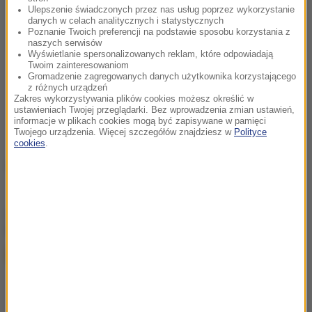
Ulepszenie świadczonych przez nas usług poprzez wykorzystanie
danych w celach analitycznych i statystycznych
Poznanie Twoich preferencji na podstawie sposobu korzystania z
naszych serwisów
Wyświetlanie spersonalizowanych reklam, które odpowiadają
Twoim zainteresowaniom
Gromadzenie zagregowanych danych użytkownika korzystającego
z różnych urządzeń
Zakres wykorzystywania plików cookies możesz określić w
ustawieniach Twojej przeglądarki. Bez wprowadzenia zmian ustawień,
informacje w plikach cookies mogą być zapisywane w pamięci
Twojego urządzenia. Więcej szczegółów znajdziesz w
Polityce
cookies
.
Źródło: RMF FM
chcesz widzieć więcej artykułów od RMF24?
dodaj w
Google