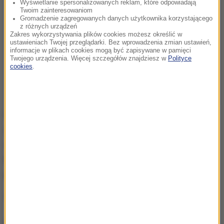
Wyświetlanie spersonalizowanych reklam, które odpowiadają
Twoim zainteresowaniom
Gromadzenie zagregowanych danych użytkownika korzystającego
z różnych urządzeń
Zakres wykorzystywania plików cookies możesz określić w
ustawieniach Twojej przeglądarki. Bez wprowadzenia zmian ustawień,
informacje w plikach cookies mogą być zapisywane w pamięci
Twojego urządzenia. Więcej szczegółów znajdziesz w
Polityce
cookies
.
Podejrzany nie przyznał się do popełnienia
zarzucanego mu czynu i odmówił składania
wyjaśnień.
Grozi mu do trzech lat więzienia, kara
finansowa nie mniejsza niż 5000 złotych oraz
utrata prawa jazdy na okres nie krótszy niż 3 lata.
Źródło: RMF MAXX