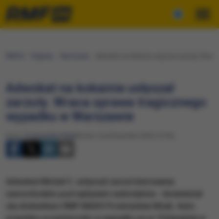
RMF24
Regiony
Warszawa
Adwokat na kokainie usłyszał zarzuty. Wrac
Adwokat na kokainie usłyszał
zarzuty. Wraca sprawa tragicznego
wypadku w Warszawie
Autor:
Przemysław Mzyk
Środa, 9 października 2024 (15:56)
Adwokat Michał C. usłyszał zarzut kierowania
samochodem pod wpływem narkotyków - dowiedział
się dziennikarz RMF MAXX Przemysław Mzyk. Auto
prawnika uczestniczyło w wypadku na ul. Puławskiej w