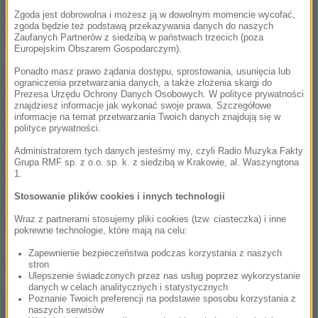
Zgoda jest dobrowolna i możesz ją w dowolnym momencie wycofać,
kierowca.
W ostatnich dniach w szpitalu zmarła
zgoda będzie też podstawą przekazywania danych do naszych
najciężej poszkodowana 85-letnia kobieta.
Zaufanych Partnerów z siedzibą w państwach trzecich (poza
Europejskim Obszarem Gospodarczym).
Z uwagi na fakt, iż Michał C. wykonuje zawód
Ponadto masz prawo żądania dostępu, sprostowania, usunięcia lub
ograniczenia przetwarzania danych, a także złożenia skargi do
adwokata, w dniu ogłoszenia zarzutu Prokuratura
Prezesa Urzędu Ochrony Danych Osobowych. W polityce prywatności
znajdziesz informacje jak wykonać swoje prawa. Szczegółowe
Rejonowa Warszawa Mokotów w Warszawie
informacje na temat przetwarzania Twoich danych znajdują się w
polityce prywatności.
poinformowała na podstawie Okręgową Radę
Administratorem tych danych jesteśmy my, czyli Radio Muzyka Fakty
Adwokacką w Warszawie o prowadzeniu
Grupa RMF sp. z o.o. sp. k. z siedzibą w Krakowie, al. Waszyngtona
1.
postępowania przygotowawczego przeciwko
Stosowanie plików cookies i innych technologii
członkowi samorządu zawodowego warszawskiej
palestry.
Wraz z partnerami stosujemy pliki cookies (tzw. ciasteczka) i inne
pokrewne technologie, które mają na celu:
Zapewnienie bezpieczeństwa podczas korzystania z naszych
Dalsza część artykułu pod materiałem video:
stron
Ulepszenie świadczonych przez nas usług poprzez wykorzystanie
danych w celach analitycznych i statystycznych
Poznanie Twoich preferencji na podstawie sposobu korzystania z
naszych serwisów