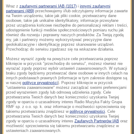
Wypadek w rejonie centrum Warszawy
Wraz z
zaufanymi partnerami IAB (1017)
i
innymi zaufanymi
partnerami (489)
przechowujemy i/lub odczytujemy informacje zawarte
Prokuratura Rejonowa Warszawa - Mokotów
na Twoim urządzeniu, takie jak pliki cookie, przetwarzamy dane
osobowe, takie jak unikalne identyfikatory, informacje przesyłane
oskarżyła Michała C. o prowadzenie osobowego
przez urządzenia końcowe niezbędne do personalizacji reklam i treści,
udostępnienie funkcji mediów społecznościowych pomiaru ruchu jak
bmw pod wpływem kokainy, a także jej aktywnego
również dla rozwoju i poprawny naszych produktów. Za Twoją zgodą
my, jak i partnerzy możemy wykorzystywać precyzyjne dane
metabolitu w postaci kokaetylenu.
geolokalizacyjne i identyfikację poprzez skanowanie urządzeń.
Przechodząc do serwisu zgadzasz się na wskazane działania.
Michał C. był uczestnikiem wypadku drogowego 9
Możesz wyrazić zgodę na powyższe cele przetwarzania poprzez
kliknięcie w przycisk "przechodzę do serwisu", możesz również nie
czerwca tego roku na skrzyżowaniu ulic Puławskiej i
wyrażać zgody poprzez wybór ustawień zaawansowanych. W sytuacji
Malczewskiego. Zderzyły się wówczas dwa
braku zgody będziemy przetwarzać dane osobowe w innych celach na
innych podstawach prawnych (informacje w tym zakresie dostępne są
samochody. Kierujący toyotą wymusił
w naszej
polityce prywatności
). Poprzez kliknięcie w przycisk
"ustawienia zaawansowane" możesz zarządzać swoimi preferencjami
pierwszeństwo na bmw. Jedno z aut dachowało i
przed wyrażeniem zgody lub odmową udzielenia zgody. Cele
przetwarzania Twoich danych bez konieczności uzyskania Twojej
wjechało w grupę przechodniów.
zgody w oparciu o uzasadniony interes Radio Muzyka Fakty Grupa
RMF sp. z o.o. sp. k. oraz informacje o możliwości sprzeciwienia się
takiemu przetwarzaniu znajdziesz w
polityce prywatności
. Cele
W wyniku zdarzenia, które zostało zakwalifikowane
przetwarzania Twoich danych bez konieczności uzyskania Twojej
zgody w oparciu o uzasadniony interes
Zaufanych Partnerów IAB
oraz
przez śledczych jako katastrofa lądowa, rannych
możliwość sprzeciwienia się takiemu przetwarzaniu znajdziesz w
ustawieniach zaawansowanych.
zostało sześć osób - pięcioro przechodniów i jeden