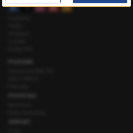
Facebook
Twitter
Instagram
YouTube
Kanały RSS
POLECANE
Gorąca Linia RMF FM
Staż w RMF24
Patronaty
POZOSTAŁE
Newsroom
Radio internetowe
KONTAKT
O nas