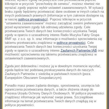
Urzędu Geodezji i Kartografii w 2019 r.
Jest to
kliknięcie w przycisk "przechodzę do serwisu", możesz również nie
wyrażać zgody poprzez wybór ustawień zaawansowanych. W sytuacji
depresja naturalna, nie antropogeniczna
- dodała.
braku zgody będziemy przetwarzać dane osobowe w innych celach na
innych podstawach prawnych (informacje w tym zakresie dostępne są
w naszej
polityce prywatności
). Poprzez kliknięcie w przycisk
"ustawienia zaawansowane" możesz zarządzać swoimi preferencjami
Dalsza część artykułu pod materiałem video:
przed wyrażeniem zgody lub odmową udzielenia zgody. Cele
przetwarzania Twoich danych bez konieczności uzyskania Twojej
zgody w oparciu o uzasadniony interes Radio Muzyka Fakty Grupa
RMF sp. z o.o. sp. k. oraz informacje o możliwości sprzeciwienia się
takiemu przetwarzaniu znajdziesz w
polityce prywatności
. Cele
przetwarzania Twoich danych bez konieczności uzyskania Twojej
zgody w oparciu o uzasadniony interes
Zaufanych Partnerów IAB
oraz
możliwość sprzeciwienia się takiemu przetwarzaniu znajdziesz w
ustawieniach zaawansowanych.
Zgoda jest dobrowolna i możesz ją w dowolnym momencie wycofać,
zgoda będzie też podstawą przekazywania danych do naszych
Zaufanych Partnerów z siedzibą w państwach trzecich (poza
Europejskim Obszarem Gospodarczym).
Ponadto masz prawo żądania dostępu, sprostowania, usunięcia lub
ograniczenia przetwarzania danych, a także złożenia skargi do
Prezesa Urzędu Ochrony Danych Osobowych. W polityce prywatności
znajdziesz informacje jak wykonać swoje prawa. Szczegółowe
informacje na temat przetwarzania Twoich danych znajdują się w
polityce prywatności.
Jak mówiła, "na terenie tej samej gminy
występują