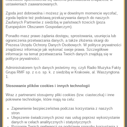
zwierząt" , w skład którego wchodzą liderzy trzech
ustawieniach zaawansowanych.
organizacji ochrony zwierząt- Mondo Cane, Viva,
Zgoda jest dobrowolna i możesz ją w dowolnym momencie wycofać,
zgoda będzie też podstawą przekazywania danych do naszych
OTOZ Animals oraz Akcja Demokracja, złożył w
Zaufanych Partnerów z siedzibą w państwach trzecich (poza
Europejskim Obszarem Gospodarczym).
Sejmie projekt ustawy o zmianie ustawy o ochronie
Ponadto masz prawo żądania dostępu, sprostowania, usunięcia lub
zwierząt.
ograniczenia przetwarzania danych, a także złożenia skargi do
Prezesa Urzędu Ochrony Danych Osobowych. W polityce prywatności
znajdziesz informacje jak wykonać swoje prawa. Szczegółowe
Do końca września musi zebrać 100 tysięcy
informacje na temat przetwarzania Twoich danych znajdują się w
polityce prywatności.
podpisów
.
Administratorem tych danych jesteśmy my, czyli Radio Muzyka Fakty
Grupa RMF sp. z o.o. sp. k. z siedzibą w Krakowie, al. Waszyngtona
Dalsza część artykułu pod materiałem video:
1.
Stosowanie plików cookies i innych technologii
Wraz z partnerami stosujemy pliki cookies (tzw. ciasteczka) i inne
pokrewne technologie, które mają na celu:
Zapewnienie bezpieczeństwa podczas korzystania z naszych
stron
Ulepszenie świadczonych przez nas usług poprzez wykorzystanie
danych w celach analitycznych i statystycznych
Poznanie Twoich preferencji na podstawie sposobu korzystania z