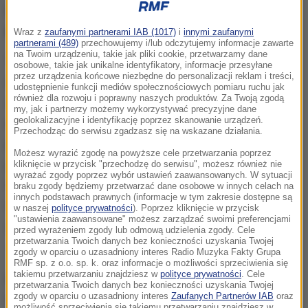
podpisać się pod apelem.
Potrzeba 100 tysięcy
podpisów, obecnie jest ich około 31 tysięcy.
Wraz z
zaufanymi partnerami IAB (1017)
i
innymi zaufanymi
partnerami (489)
przechowujemy i/lub odczytujemy informacje zawarte
na Twoim urządzeniu, takie jak pliki cookie, przetwarzamy dane
"Organizacje ochrony zwierząt przygotowały
osobowe, takie jak unikalne identyfikatory, informacje przesyłane
przez urządzenia końcowe niezbędne do personalizacji reklam i treści,
obywatelski projekt nowelizacji ustawy o ochronie
udostępnienie funkcji mediów społecznościowych pomiaru ruchu jak
również dla rozwoju i poprawny naszych produktów. Za Twoją zgodą
zwierząt.
Stop łańcuchom, stop pseudohodowli,
my, jak i partnerzy możemy wykorzystywać precyzyjne dane
geolokalizacyjne i identyfikację poprzez skanowanie urządzeń.
stop bezdomności zwierząt.
Przejeżdżając przez
Przechodząc do serwisu zgadzasz się na wskazane działania.
polską wieś widzimy uwiązane na stałe przy budzie
Możesz wyrazić zgodę na powyższe cele przetwarzania poprzez
psiaki, które często całe życie spędzają na
kliknięcie w przycisk "przechodzę do serwisu", możesz również nie
wyrażać zgody poprzez wybór ustawień zaawansowanych. W sytuacji
łańcuchu. Przeprowadzamy corocznie blisko 6
braku zgody będziemy przetwarzać dane osobowe w innych celach na
innych podstawach prawnych (informacje w tym zakresie dostępne są
tysięcy interwencji dotyczących złego traktowania
w naszej
polityce prywatności
). Poprzez kliknięcie w przycisk
"ustawienia zaawansowane" możesz zarządzać swoimi preferencjami
zwierząt, to głównie trzymanie psów na uwięzi"
przed wyrażeniem zgody lub odmową udzielenia zgody. Cele
przetwarzania Twoich danych bez konieczności uzyskania Twojej
- mówi Ewa Gebert, prezes OTOZ Animals.
zgody w oparciu o uzasadniony interes Radio Muzyka Fakty Grupa
RMF sp. z o.o. sp. k. oraz informacje o możliwości sprzeciwienia się
takiemu przetwarzaniu znajdziesz w
polityce prywatności
. Cele
Komitet Inicjatywy Ustawodawczej "STOP
przetwarzania Twoich danych bez konieczności uzyskania Twojej
zgody w oparciu o uzasadniony interes
Zaufanych Partnerów IAB
oraz
łańcuchom, pseudohodowlom i bezdomności
możliwość sprzeciwienia się takiemu przetwarzaniu znajdziesz w