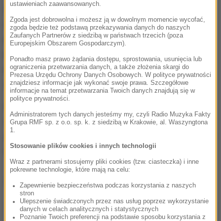
ustawieniach zaawansowanych.
Wojewódzki Fundusz Ochrony Środowiska i
Zgoda jest dobrowolna i możesz ją w dowolnym momencie wycofać,
Gospodarki Wodnej w Szczecinie poinformował, że
zgoda będzie też podstawą przekazywania danych do naszych
Zaufanych Partnerów z siedzibą w państwach trzecich (poza
dzięki pojazdom z napędem elektrycznym w skali
Europejskim Obszarem Gospodarczym).
roku do atmosfery nie trafi blisko 7 ton dwutlenku
Ponadto masz prawo żądania dostępu, sprostowania, usunięcia lub
ograniczenia przetwarzania danych, a także złożenia skargi do
węgla
i innych zanieczyszczeń; spadną też koszty
Prezesa Urzędu Ochrony Danych Osobowych. W polityce prywatności
związane z zakupem paliw.
znajdziesz informacje jak wykonać swoje prawa. Szczegółowe
informacje na temat przetwarzania Twoich danych znajdują się w
polityce prywatności.
Poza samochodami elektrycznymi zakupione
Administratorem tych danych jesteśmy my, czyli Radio Muzyka Fakty
zostaną też trzy terenowe samochody ratowniczo-
Grupa RMF sp. z o.o. sp. k. z siedzibą w Krakowie, al. Waszyngtona
1.
gaśnicze. Koszt ich zakupu to 3 mln złotych, w tym 2
Stosowanie plików cookies i innych technologii
mln zł przekazał WFOŚiGW w Szczecinie.
Wraz z partnerami stosujemy pliki cookies (tzw. ciasteczka) i inne
pokrewne technologie, które mają na celu:
Dalsza część artykułu pod materiałem video:
Zapewnienie bezpieczeństwa podczas korzystania z naszych
stron
Ulepszenie świadczonych przez nas usług poprzez wykorzystanie
danych w celach analitycznych i statystycznych
Poznanie Twoich preferencji na podstawie sposobu korzystania z