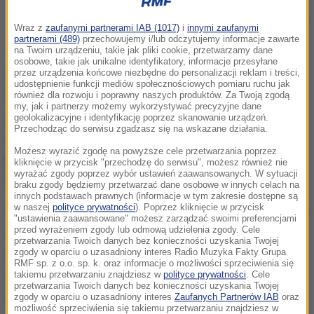
Wóz ratowniczo-gaśniczy straży pożarnej
Wraz z
zaufanymi partnerami IAB (1017)
i
innymi zaufanymi
partnerami (489)
przechowujemy i/lub odczytujemy informacje zawarte
na Twoim urządzeniu, takie jak pliki cookie, przetwarzamy dane
Ta umowa jest szczególna, bo zgodnie z
osobowe, takie jak unikalne identyfikatory, informacje przesyłane
możliwościami i trendami, które idą, czyli
przez urządzenia końcowe niezbędne do personalizacji reklam i treści,
udostępnienie funkcji mediów społecznościowych pomiaru ruchu jak
niskoemisyjnością, inwestujemy w samochody
również dla rozwoju i poprawny naszych produktów. Za Twoją zgodą
my, jak i partnerzy możemy wykorzystywać precyzyjne dane
elektryczne. To będą
pierwsze samochody
geolokalizacyjne i identyfikację poprzez skanowanie urządzeń.
Przechodząc do serwisu zgadzasz się na wskazane działania.
elektryczne dla zachodniopomorskich strażaków
-
Możesz wyrazić zgodę na powyższe cele przetwarzania poprzez
powiedział zachodniopomorski komendant
kliknięcie w przycisk "przechodzę do serwisu", możesz również nie
wyrażać zgody poprzez wybór ustawień zaawansowanych. W sytuacji
wojewódzki PSP nadbryg. Jarosław Tomczyk.
braku zgody będziemy przetwarzać dane osobowe w innych celach na
innych podstawach prawnych (informacje w tym zakresie dostępne są
w naszej
polityce prywatności
). Poprzez kliknięcie w przycisk
Samochody zostaną włączone do podziału bojowego
"ustawienia zaawansowane" możesz zarządzać swoimi preferencjami
przed wyrażeniem zgody lub odmową udzielenia zgody. Cele
w miastach,
gdzie będą służyły mieszkańcom,
przetwarzania Twoich danych bez konieczności uzyskania Twojej
dbając jednocześnie o środowisko
, które z racji
zgody w oparciu o uzasadniony interes Radio Muzyka Fakty Grupa
RMF sp. z o.o. sp. k. oraz informacje o możliwości sprzeciwienia się
dużego natężenia ruchu jest szczególnie narażone
takiemu przetwarzaniu znajdziesz w
polityce prywatności
. Cele
przetwarzania Twoich danych bez konieczności uzyskania Twojej
na zanieczyszczenia
- przekazał Tomczyk.
zgody w oparciu o uzasadniony interes
Zaufanych Partnerów IAB
oraz
możliwość sprzeciwienia się takiemu przetwarzaniu znajdziesz w