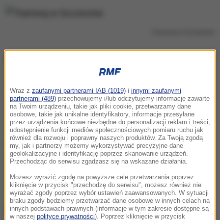
Tramwaj w Szczecinie
Wyrok w trybie nakazowym
Jak poinformował w czwartek rzecznik miejskiej
Wraz z
zaufanymi partnerami IAB (1019)
i
innymi zaufanymi
spółki Tramwaje Szczecińskie,
Wojciech Jachim
,
partnerami (489)
przechowujemy i/lub odczytujemy informacje zawarte
na Twoim urządzeniu, takie jak pliki cookie, przetwarzamy dane
Sąd Rejonowy Szczecin-Prawobrzeże i Zachód
osobowe, takie jak unikalne identyfikatory, informacje przesyłane
przez urządzenia końcowe niezbędne do personalizacji reklam i treści,
uznał obu oskarżonych za winnych. Nałożono na
udostępnienie funkcji mediów społecznościowych pomiaru ruchu jak
również dla rozwoju i poprawny naszych produktów. Za Twoją zgodą
nich
karę sześciu miesięcy ograniczenia wolności
,
my, jak i partnerzy możemy wykorzystywać precyzyjne dane
geolokalizacyjne i identyfikację poprzez skanowanie urządzeń.
zobowiązując do nieodpłatnej, kontrolowanej pracy
Przechodząc do serwisu zgadzasz się na wskazane działania.
na cele społeczne w wymiarze 20 godzin
Możesz wyrazić zgodę na powyższe cele przetwarzania poprzez
kliknięcie w przycisk "przechodzę do serwisu", możesz również nie
miesięcznie.
wyrażać zgody poprzez wybór ustawień zaawansowanych. W sytuacji
braku zgody będziemy przetwarzać dane osobowe w innych celach na
Dodatkowo, sprawcy muszą
solidarnie pokryć
innych podstawach prawnych (informacje w tym zakresie dostępne są
w naszej
polityce prywatności
). Poprzez kliknięcie w przycisk