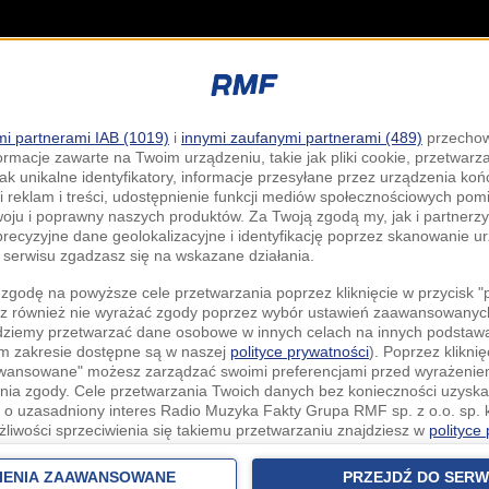
i partnerami IAB (1019)
i
innymi zaufanymi partnerami (489)
przechow
ormacje zawarte na Twoim urządzeniu, takie jak pliki cookie, przetwar
jak unikalne identyfikatory, informacje przesyłane przez urządzenia k
i reklam i treści, udostępnienie funkcji mediów społecznościowych pom
woju i poprawny naszych produktów. Za Twoją zgodą my, jak i partner
recyzyjne dane geolokalizacyjne i identyfikację poprzez skanowanie u
serwisu zgadzasz się na wskazane działania.
zgodę na powyższe cele przetwarzania poprzez kliknięcie w przycisk 
z również nie wyrażać zgody poprzez wybór ustawień zaawansowanych
dziemy przetwarzać dane osobowe w innych celach na innych podsta
ym zakresie dostępne są w naszej
polityce prywatności
). Poprzez kliknię
awansowane" możesz zarządzać swoimi preferencjami przed wyrażenie
ia zgody. Cele przetwarzania Twoich danych bez konieczności uzyska
 o uzasadniony interes Radio Muzyka Fakty Grupa RMF sp. z o.o. sp. k
żliwości sprzeciwienia się takiemu przetwarzaniu znajdziesz w
polityce
Uciekł po śmiertelnym potrą
nia Twoich danych bez konieczności uzyskania Twojej zgody w oparci
31-latek zatrzymany na gran
 pół tony narkotyków.
ch Partnerów IAB
oraz możliwość sprzeciwienia się takiemu przetwarza
IENIA ZAAWANSOWANE
PRZEJDŹ DO SERW
kularna akcja służb w
aawansowanych.