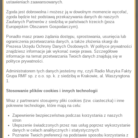
ustawieniach zaawansowanych.
przestępstw przeciwko wolności seksualnej i
Zgoda jest dobrowolna i możesz ją w dowolnym momencie wycofać,
obyczajności na szkodę osób małoletnich poniżej lat
zgoda będzie też podstawą przekazywania danych do naszych
Zaufanych Partnerów z siedzibą w państwach trzecich (poza
15
. Uwzględniając czyny uprzednio zarzucone
Europejskim Obszarem Gospodarczym).
Jackowi K. bezpośrednio po jego zatrzymaniu, do
Ponadto masz prawo żądania dostępu, sprostowania, usunięcia lub
ograniczenia przetwarzania danych, a także złożenia skargi do
którego doszło 1 października 2024 roku, podejrzany
Prezesa Urzędu Ochrony Danych Osobowych. W polityce prywatności
znajdziesz informacje jak wykonać swoje prawa. Szczegółowe
stoi aktualnie pod zarzutami popełnienia łącznie
informacje na temat przetwarzania Twoich danych znajdują się w
czterech przestępstw seksualnych
- powiedziała
polityce prywatności.
prokurator Dorota Pelon.
Administratorem tych danych jesteśmy my, czyli Radio Muzyka Fakty
Grupa RMF sp. z o.o. sp. k. z siedzibą w Krakowie, al. Waszyngtona
1.
Ksiądz Jacek K. nie przyznaje się do
Stosowanie plików cookies i innych technologii
winy. Prokuratura o zebranym
Wraz z partnerami stosujemy pliki cookies (tzw. ciasteczka) i inne
materiale dowodowym
pokrewne technologie, które mają na celu:
Zapewnienie bezpieczeństwa podczas korzystania z naszych
Podejrzany nie przyznał się do winy i złożył
stron
Ulepszenie świadczonych przez nas usług poprzez wykorzystanie
obszerne wyjaśnienia
, które - jak zaznaczają
danych w celach analitycznych i statystycznych
Poznanie Twoich preferencji na podstawie sposobu korzystania z