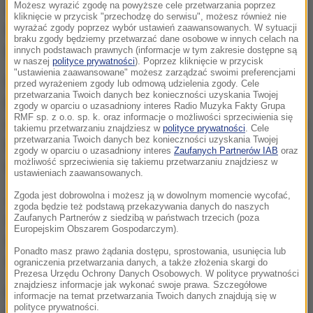
Możesz wyrazić zgodę na powyższe cele przetwarzania poprzez
Jak podkreślał, za samo bycie w miejscu zdarzenia
kliknięcie w przycisk "przechodzę do serwisu", możesz również nie
nie można nikogo skazać za udział w bójce
-
podaje
wyrażać zgody poprzez wybór ustawień zaawansowanych. W sytuacji
braku zgody będziemy przetwarzać dane osobowe w innych celach na
portal nowiny24.pl
innych podstawach prawnych (informacje w tym zakresie dostępne są
w naszej
polityce prywatności
). Poprzez kliknięcie w przycisk
"ustawienia zaawansowane" możesz zarządzać swoimi preferencjami
Na koniec wniósł do sądu o uniewinnienie Konrada R.
przed wyrażeniem zgody lub odmową udzielenia zgody. Cele
przetwarzania Twoich danych bez konieczności uzyskania Twojej
Moment później sąd udzielił głosu samemu
zgody w oparciu o uzasadniony interes Radio Muzyka Fakty Grupa
RMF sp. z o.o. sp. k. oraz informacje o możliwości sprzeciwienia się
oskarżonemu, który
swoją wypowiedzią zadziwił nie
takiemu przetwarzaniu znajdziesz w
polityce prywatności
. Cele
przetwarzania Twoich danych bez konieczności uzyskania Twojej
tylko swojego obrońcę, ale też pozostałe osoby
zgody w oparciu o uzasadniony interes
Zaufanych Partnerów IAB
oraz
możliwość sprzeciwienia się takiemu przetwarzaniu znajdziesz w
obecne w sądzie.
ustawieniach zaawansowanych.
Zgoda jest dobrowolna i możesz ją w dowolnym momencie wycofać,
Ja rozumiem, że mój obrońca nie może działać na
zgoda będzie też podstawą przekazywania danych do naszych
moją niekorzyść.
Niemniej ja proszę sąd o
Zaufanych Partnerów z siedzibą w państwach trzecich (poza
Europejskim Obszarem Gospodarczym).
wymierzenie mi kary dwóch lat pozbawienia
Ponadto masz prawo żądania dostępu, sprostowania, usunięcia lub
wolności
- powiedział oskarżony Konrad R.
ograniczenia przetwarzania danych, a także złożenia skargi do
Prezesa Urzędu Ochrony Danych Osobowych. W polityce prywatności
znajdziesz informacje jak wykonać swoje prawa. Szczegółowe
Po przerwie sąd wydał wyrok i następujące kary
informacje na temat przetwarzania Twoich danych znajdują się w
polityce prywatności.