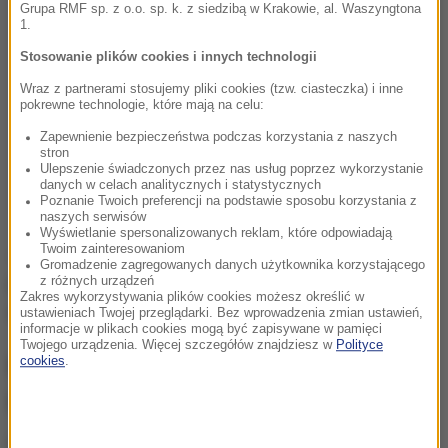
Grupa RMF sp. z o.o. sp. k. z siedzibą w Krakowie, al. Waszyngtona
1.
Stosowanie plików cookies i innych technologii
Wraz z partnerami stosujemy pliki cookies (tzw. ciasteczka) i inne
pokrewne technologie, które mają na celu:
Zapewnienie bezpieczeństwa podczas korzystania z naszych
stron
Ulepszenie świadczonych przez nas usług poprzez wykorzystanie
danych w celach analitycznych i statystycznych
Poznanie Twoich preferencji na podstawie sposobu korzystania z
naszych serwisów
Wyświetlanie spersonalizowanych reklam, które odpowiadają
Jak przekazują służby, celem szkolenia było
Twoim zainteresowaniom
Gromadzenie zagregowanych danych użytkownika korzystającego
przygotowanie mundurowych na różnorodne
z różnych urządzeń
Zakres wykorzystywania plików cookies możesz określić w
działania operacyjne
czy
ratunkowe
.
ustawieniach Twojej przeglądarki. Bez wprowadzenia zmian ustawień,
informacje w plikach cookies mogą być zapisywane w pamięci
Twojego urządzenia. Więcej szczegółów znajdziesz w
Polityce
Mundurowi musieli poznać
cookies
.
parametry Black Hawka
Duża część scenariuszy realizowana była z