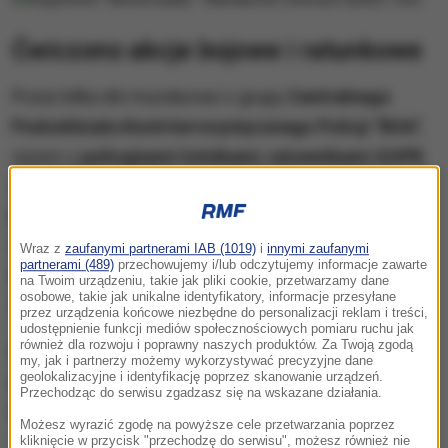
Ćwiczono akcje bojowe i ratunkowe
Przez kilka dni mundurowi z grupy
Centralnego
Pododdziału Kontrterrorystycznego Policji "BOA"
,
razem z
policyjnymi lotnikami
,
ratownikami GOPR
oraz
funkcjonariuszami straży granicznej i Agencji
Bezpieczeństwa Wewnętrznego
, ćwiczyli różnego
rodzaju działania - od bojowych, po ratunkowe.
W
Wraz z
zaufanymi partnerami IAB (1019)
i
innymi zaufanymi
partnerami (489)
przechowujemy i/lub odczytujemy informacje zawarte
tym celu wykorzystywali policyjny śmigłowiec S-
na Twoim urządzeniu, takie jak pliki cookie, przetwarzamy dane
osobowe, takie jak unikalne identyfikatory, informacje przesyłane
70i Black Hawk.
przez urządzenia końcowe niezbędne do personalizacji reklam i treści,
udostępnienie funkcji mediów społecznościowych pomiaru ruchu jak
również dla rozwoju i poprawny naszych produktów. Za Twoją zgodą
Każdy dzień ćwiczeń był zaplanowany przez
my, jak i partnerzy możemy wykorzystywać precyzyjne dane
geolokalizacyjne i identyfikację poprzez skanowanie urządzeń.
koordynatora szkolenia z Centralnego Pododdziału
Przechodząc do serwisu zgadzasz się na wskazane działania.
Kontrterrorystycznego Policji "BOA".
Możesz wyrazić zgodę na powyższe cele przetwarzania poprzez
kliknięcie w przycisk "przechodzę do serwisu", możesz również nie