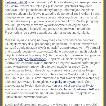
partnerami (489)
przechowujemy i/lub odczytujemy informacje zawarte
po tym, jak dostali zgłoszenie od taksówkarza, że
na Twoim urządzeniu, takie jak pliki cookie, przetwarzamy dane
osobowe, takie jak unikalne identyfikatory, informacje przesyłane
jego klient
nie zapłacił za kurs z Zakopanego do
przez urządzenia końcowe niezbędne do personalizacji reklam i treści,
udostępnienie funkcji mediów społecznościowych pomiaru ruchu jak
Krosna.
również dla rozwoju i poprawny naszych produktów. Za Twoją zgodą
my, jak i partnerzy możemy wykorzystywać precyzyjne dane
geolokalizacyjne i identyfikację poprzez skanowanie urządzeń.
Po dotarciu na miejsce wysiadł z taksówki i uciekł.
Przechodząc do serwisu zgadzasz się na wskazane działania.
Zostawił swojego współtowarzysza podróży,
Możesz wyrazić zgodę na powyższe cele przetwarzania poprzez
kliknięcie w przycisk "przechodzę do serwisu", możesz również nie
któremu telefonicznie przekazał, że nie zamierza
wyrażać zgody poprzez wybór ustawień zaawansowanych. W sytuacji
braku zgody będziemy przetwarzać dane osobowe w innych celach na
regulować należności za przejazd
- przekazał
innych podstawach prawnych (informacje w tym zakresie dostępne są
w naszej
polityce prywatności
). Poprzez kliknięcie w przycisk
podkomisarz Paweł Buczyński, oficer prasowy
"ustawienia zaawansowane" możesz zarządzać swoimi preferencjami
Komendy Miejskiej Policji w Krośnie.
przed wyrażeniem zgody lub odmową udzielenia zgody. Cele
przetwarzania Twoich danych bez konieczności uzyskania Twojej
zgody w oparciu o uzasadniony interes Radio Muzyka Fakty Grupa
Policjanci poszli do mieszkania 22-latka. Chciał
RMF sp. z o.o. sp. k. oraz informacje o możliwości sprzeciwienia się
takiemu przetwarzaniu znajdziesz w
polityce prywatności
. Cele
ukryć się przed nimi w jednym z pokoi.
Był pod
przetwarzania Twoich danych bez konieczności uzyskania Twojej
zgody w oparciu o uzasadniony interes
Zaufanych Partnerów IAB
oraz
wyraźnym wpływem alkoholu, agresywny wobec
możliwość sprzeciwienia się takiemu przetwarzaniu znajdziesz w
ustawieniach zaawansowanych.
funkcjonariuszy i nie wykonywał wydawanych przez
Zgoda jest dobrowolna i możesz ją w dowolnym momencie wycofać,