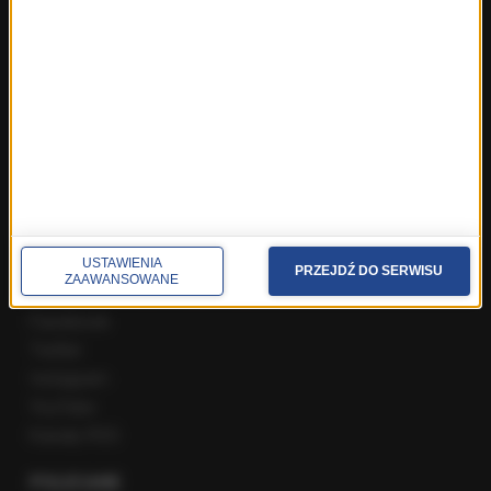
ROZMOWY W RMF FM
Najnowsze rozmowy w RMF FM
Rozmowa o 7:00 w RMF FM i Radiu RMF24
Poranna rozmowa w RMF FM
Popołudniowa rozmowa w RMF FM
Gość Krzysztofa Ziemca w RMF FM
Rozmowy w Radiu RMF24
SPOŁECZNOŚĆ
USTAWIENIA
PRZEJDŹ DO SERWISU
ZAAWANSOWANE
Facebook
Twitter
Instagram
YouTube
Kanały RSS
POLECANE