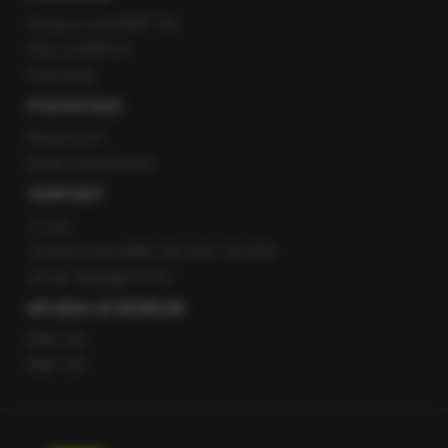
Gorąca Linia RMF FM
Staż w RMF24
Patronaty
POZOSTAŁE
Newsroom
Radio internetowe
KONTAKT
O nas
Gorąca Linia RMF FM: 600 700 800
email: fakty@rmf.fm
APLIKACJE MOBILNE
RMF FM
RMF ON