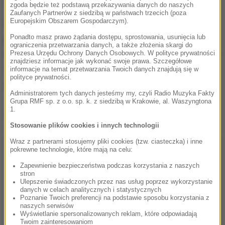
nich poleceń
- dodał rzecznik krośnieńskiej policji.
zgoda będzie też podstawą przekazywania danych do naszych
Zaufanych Partnerów z siedzibą w państwach trzecich (poza
Europejskim Obszarem Gospodarczym).
Podczas legitymowania wyszło na jaw, że jest
Ponadto masz prawo żądania dostępu, sprostowania, usunięcia lub
poszukiwany trzema listami gończymi w związku
ograniczenia przetwarzania danych, a także złożenia skargi do
wyrokiem 5 lat więzienia.
W związku z tym najpierw
Prezesa Urzędu Ochrony Danych Osobowych. W polityce prywatności
znajdziesz informacje jak wykonać swoje prawa. Szczegółowe
trafił do policyjnego aresztu, skąd został
informacje na temat przetwarzania Twoich danych znajdują się w
polityce prywatności.
przewieziony do zakładu karnego.
Administratorem tych danych jesteśmy my, czyli Radio Muzyka Fakty
Grupa RMF sp. z o.o. sp. k. z siedzibą w Krakowie, al. Waszyngtona
1.
Dalsza część artykułu pod materiałem video:
Stosowanie plików cookies i innych technologii
Wraz z partnerami stosujemy pliki cookies (tzw. ciasteczka) i inne
pokrewne technologie, które mają na celu:
Zapewnienie bezpieczeństwa podczas korzystania z naszych
stron
Ulepszenie świadczonych przez nas usług poprzez wykorzystanie
danych w celach analitycznych i statystycznych
Poznanie Twoich preferencji na podstawie sposobu korzystania z
naszych serwisów
Wyświetlanie spersonalizowanych reklam, które odpowiadają
Twoim zainteresowaniom