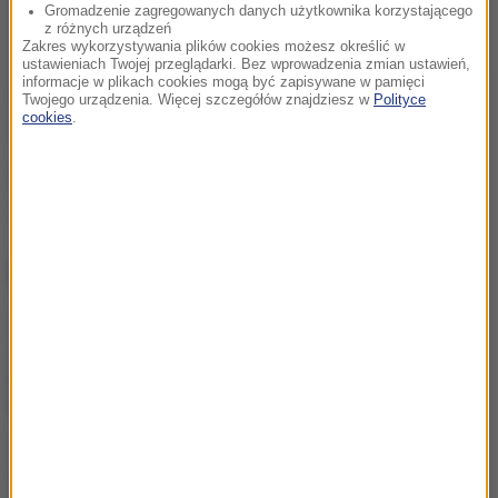
Gromadzenie zagregowanych danych użytkownika korzystającego
z różnych urządzeń
Zakres wykorzystywania plików cookies możesz określić w
ustawieniach Twojej przeglądarki. Bez wprowadzenia zmian ustawień,
informacje w plikach cookies mogą być zapisywane w pamięci
Za wyłudzenie przejazdu taksówką grozi mu
Twojego urządzenia. Więcej szczegółów znajdziesz w
Polityce
cookies
.
dodatkowa kara.
Źródło: PAP
list gończy
Tagi:
NAJWAŻNIEJSZE FAKTY
10-miesięczne dziecko
zatrzaśnięte w aucie.
Policjanci zareagowali
błyskawicznie
Zuchwała kradzież ponad
170 rowerów. Zatrzymanie