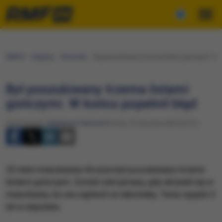
RMF24
Regiony
Rzeszów
Był poszukiwany trzema listami gończymi. W k
Był poszukiwany trzema listami
gończymi. W końcu popełnił błąd
Opracowanie:
Waldemar Stelmach
Wtorek, 30 stycznia 2024 (20:51)
22-letni mieszkaniec Krosna był poszukiwany trzema
listami gończymi. Został zatrzymany, gdy ukrywał się w
mieszkaniu, bo nie zapłacił za taksówkę. Teraz spędzi 5
lat w więzieniu.