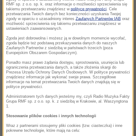
Kobiety po interwencji medycznej
nie wymagały
RMF sp. z o.o. sp. k. oraz informacje o możliwości sprzeciwienia się
takiemu przetwarzaniu znajdziesz w
polityce prywatności
. Cele
hospitalizacji.
przetwarzania Twoich danych bez konieczności uzyskania Twojej
zgody w oparciu o uzasadniony interes
Zaufanych Partnerów IAB
oraz
możliwość sprzeciwienia się takiemu przetwarzaniu znajdziesz w
Najprawdopodobniej przyczyną śmiertelnego
ustawieniach zaawansowanych.
zatrucia w garażu były spaliny z agregatu
Zgoda jest dobrowolna i możesz ją w dowolnym momencie wycofać,
zgoda będzie też podstawą przekazywania danych do naszych
prądotwórczego.
Nie wiadomo, jak długo
Zaufanych Partnerów z siedzibą w państwach trzecich (poza
Europejskim Obszarem Gospodarczym).
pracowało urządzenie.
Ponadto masz prawo żądania dostępu, sprostowania, usunięcia lub
ograniczenia przetwarzania danych, a także złożenia skargi do
Dalsza część artykułu pod materiałem video:
Prezesa Urzędu Ochrony Danych Osobowych. W polityce prywatności
znajdziesz informacje jak wykonać swoje prawa. Szczegółowe
informacje na temat przetwarzania Twoich danych znajdują się w
polityce prywatności.
Administratorem tych danych jesteśmy my, czyli Radio Muzyka Fakty
Grupa RMF sp. z o.o. sp. k. z siedzibą w Krakowie, al. Waszyngtona
1.
Stosowanie plików cookies i innych technologii
Wraz z partnerami stosujemy pliki cookies (tzw. ciasteczka) i inne
pokrewne technologie, które mają na celu: