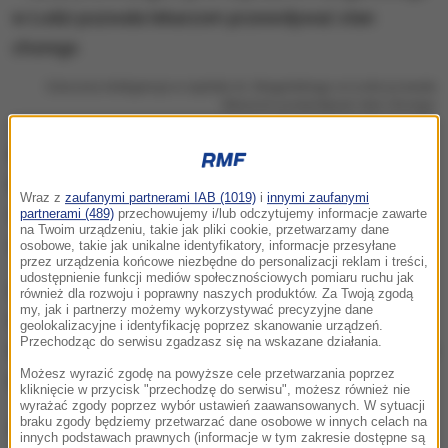
Sztuczna inteligencja w szpitalu im. Biegańskiego w Łodzi pozwala
lekarzom przewidywać stan chorego
6,5 miliona złotych na sprzęt dla szpitala im. Wł.
Biegańskiego w Łodzi. Pacjenci będą leczeni przy
Wraz z
zaufanymi partnerami IAB (1019)
i
innymi zaufanymi
wykorzystaniu m.in. ultranowoczesnego
partnerami (489)
przechowujemy i/lub odczytujemy informacje zawarte
na Twoim urządzeniu, takie jak pliki cookie, przetwarzamy dane
angiokardiografu.
osobowe, takie jak unikalne identyfikatory, informacje przesyłane
przez urządzenia końcowe niezbędne do personalizacji reklam i treści,
udostępnienie funkcji mediów społecznościowych pomiaru ruchu jak
Lekarze używają dodatkowo urządzenia
również dla rozwoju i poprawny naszych produktów. Za Twoją zgodą
my, jak i partnerzy możemy wykorzystywać precyzyjne dane
HemoSphera, które
wykorzystuje sztuczną
geolokalizacyjne i identyfikację poprzez skanowanie urządzeń.
Przechodząc do serwisu zgadzasz się na wskazane działania.
inteligencję i przewiduje stan pacjenta nawet do 15
Możesz wyrazić zgodę na powyższe cele przetwarzania poprzez
minut do przodu.
kliknięcie w przycisk "przechodzę do serwisu", możesz również nie
wyrażać zgody poprzez wybór ustawień zaawansowanych. W sytuacji
braku zgody będziemy przetwarzać dane osobowe w innych celach na
Angiokardiograf kosztował prawie 5,4 mln złotych.
innych podstawach prawnych (informacje w tym zakresie dostępne są