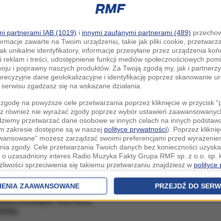
i partnerami IAB (1019)
i
innymi zaufanymi partnerami (489)
przechow
ormacje zawarte na Twoim urządzeniu, takie jak pliki cookie, przetwar
jak unikalne identyfikatory, informacje przesyłane przez urządzenia k
i reklam i treści, udostępnienie funkcji mediów społecznościowych pom
woju i poprawny naszych produktów. Za Twoją zgodą my, jak i partner
recyzyjne dane geolokalizacyjne i identyfikację poprzez skanowanie u
serwisu zgadzasz się na wskazane działania.
zgodę na powyższe cele przetwarzania poprzez kliknięcie w przycisk 
z również nie wyrażać zgody poprzez wybór ustawień zaawansowanych
dziemy przetwarzać dane osobowe w innych celach na innych podsta
ym zakresie dostępne są w naszej
polityce prywatności
). Poprzez kliknię
awansowane" możesz zarządzać swoimi preferencjami przed wyrażenie
ia zgody. Cele przetwarzania Twoich danych bez konieczności uzyska
 o uzasadniony interes Radio Muzyka Fakty Grupa RMF sp. z o.o. sp. k
żliwości sprzeciwienia się takiemu przetwarzaniu znajdziesz w
polityce
nia Twoich danych bez konieczności uzyskania Twojej zgody w oparci
ch Partnerów IAB
oraz możliwość sprzeciwienia się takiemu przetwarza
IENIA ZAAWANSOWANE
PRZEJDŹ DO SERW
akty ws. śmierci 11-latka
aawansowanych.
łami kombajnu. Kierowca
rowolna i możesz ją w dowolnym momencie wycofać, zgoda będzie też
ymany
anych do naszych Zaufanych Partnerów z siedzibą w państwach trzec