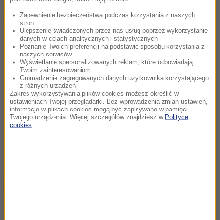
Dalsza część artykułu pod materiałem video:
Zapewnienie bezpieczeństwa podczas korzystania z naszych
stron
Ulepszenie świadczonych przez nas usług poprzez wykorzystanie
danych w celach analitycznych i statystycznych
Poznanie Twoich preferencji na podstawie sposobu korzystania z
naszych serwisów
Wyświetlanie spersonalizowanych reklam, które odpowiadają
Twoim zainteresowaniom
Gromadzenie zagregowanych danych użytkownika korzystającego
z różnych urządzeń
Zakres wykorzystywania plików cookies możesz określić w
ustawieniach Twojej przeglądarki. Bez wprowadzenia zmian ustawień,
informacje w plikach cookies mogą być zapisywane w pamięci
Twojego urządzenia. Więcej szczegółów znajdziesz w
Polityce
cookies
.
ZOBACZ RÓWNIEŻ:
Trasa Łagiewnicka prawie gotowa. Planowane