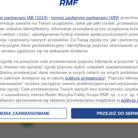
ów -
korytarz szósty nie spełnia swojej podstawowej roli
owej DK7, w tym z rejonu Śląska i nie rozwiąże proble
i partnerami IAB (1019)
i
innymi zaufanymi partnerami (489)
przechow
ormacje zawarte na Twoim urządzeniu, takie jak pliki cookie, przetwar
jak unikalne identyfikatory, informacje przesyłane przez urządzenia k
i reklam i treści, udostępnienie funkcji mediów społecznościowych pom
arza szóstego z przyjętej dokumentacji i nieuwzględnia
woju i poprawny naszych produktów. Za Twoją zgodą my, jak i partner
recyzyjne dane geolokalizacyjne i identyfikację poprzez skanowanie u
serwisu zgadzasz się na wskazane działania.
zgodę na powyższe cele przetwarzania poprzez kliknięcie w przycisk 
z również nie wyrażać zgody poprzez wybór ustawień zaawansowanych
dziemy przetwarzać dane osobowe w innych celach na innych podsta
ym zakresie dostępne są w naszej
polityce prywatności
). Poprzez kliknię
awansowane" możesz zarządzać swoimi preferencjami przed wyrażenie
ia zgody. Cele przetwarzania Twoich danych bez konieczności uzyska
 o uzasadniony interes Radio Muzyka Fakty Grupa RMF sp. z o.o. sp. k
żliwości sprzeciwienia się takiemu przetwarzaniu znajdziesz w
polityce
nia Twoich danych bez konieczności uzyskania Twojej zgody w oparci
chcesz widzieć więcej artykułów od RMF24?
dodaj w 
ch Partnerów IAB
oraz możliwość sprzeciwienia się takiemu przetwarza
IENIA ZAAWANSOWANE
PRZEJDŹ DO SERW
aawansowanych.
rowolna i możesz ją w dowolnym momencie wycofać, zgoda będzie też
anych do naszych Zaufanych Partnerów z siedzibą w państwach trzec