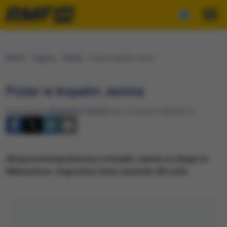
RMF24
Regiony
Kraków
Pożar w kopalni Janina
Pożar w kopalni Janina
Opracowanie:
Magdalena Partyła
Środa, 10 stycznia 2024 (09:11)
Akcja przeciwpożarowa w kopalni Janina w Libiążu w
Małopolsce. Zagrożony teren opuściło 28 osób.