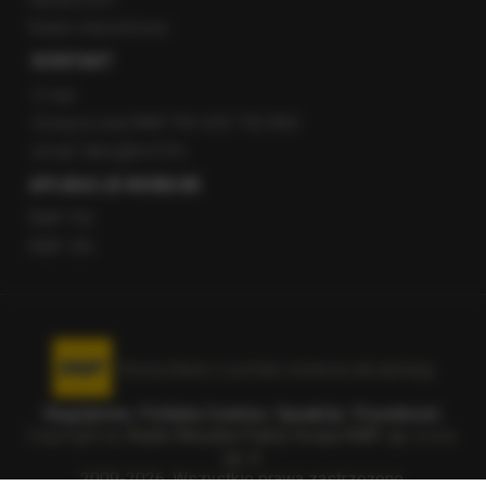
Radio internetowe
KONTAKT
O nas
Gorąca Linia RMF FM: 600 700 800
email: fakty@rmf.fm
APLIKACJE MOBILNE
RMF FM
RMF ON
Korzystanie z portalu oznacza akceptację
Regulaminu
.
Polityka Cookies
.
SpeakUp
.
Prywatność
.
Copyright by
Radio Muzyka Fakty Grupa RMF sp. z o.o.
sp. k.
2009-2026. Wszystkie prawa zastrzeżone.