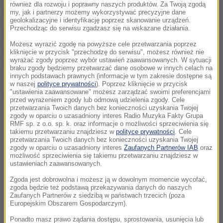
również dla rozwoju i poprawny naszych produktów. Za Twoją zgodą
Na miejscu wciąż działają służby.
my, jak i partnerzy możemy wykorzystywać precyzyjne dane
geolokalizacyjne i identyfikację poprzez skanowanie urządzeń.
Przechodząc do serwisu zgadzasz się na wskazane działania.
Dyspozytor Wyższego Urzędu Górniczego przekazał,
Możesz wyrazić zgodę na powyższe cele przetwarzania poprzez
że ich zadaniem jest otamowania zagrożonego
kliknięcie w przycisk "przechodzę do serwisu", możesz również nie
wyrażać zgody poprzez wybór ustawień zaawansowanych. W sytuacji
rejonu i zwalczenie pożaru.
braku zgody będziemy przetwarzać dane osobowe w innych celach na
innych podstawach prawnych (informacje w tym zakresie dostępne są
w naszej
polityce prywatności
). Poprzez kliknięcie w przycisk
"ustawienia zaawansowane" możesz zarządzać swoimi preferencjami
Dalsza część artykułu pod materiałem video:
przed wyrażeniem zgody lub odmową udzielenia zgody. Cele
przetwarzania Twoich danych bez konieczności uzyskania Twojej
zgody w oparciu o uzasadniony interes Radio Muzyka Fakty Grupa
RMF sp. z o.o. sp. k. oraz informacje o możliwości sprzeciwienia się
takiemu przetwarzaniu znajdziesz w
polityce prywatności
. Cele
przetwarzania Twoich danych bez konieczności uzyskania Twojej
zgody w oparciu o uzasadniony interes
Zaufanych Partnerów IAB
oraz
możliwość sprzeciwienia się takiemu przetwarzaniu znajdziesz w
ustawieniach zaawansowanych.
Zgoda jest dobrowolna i możesz ją w dowolnym momencie wycofać,
zgoda będzie też podstawą przekazywania danych do naszych
Zaufanych Partnerów z siedzibą w państwach trzecich (poza
Europejskim Obszarem Gospodarczym).
Ponadto masz prawo żądania dostępu, sprostowania, usunięcia lub