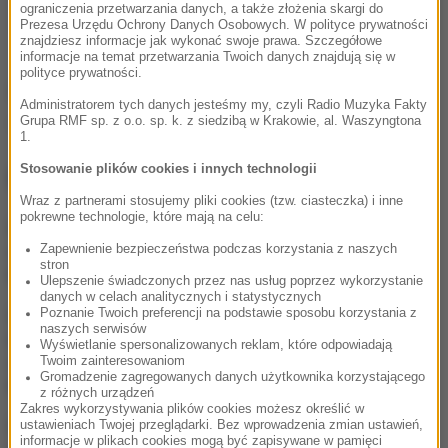
ograniczenia przetwarzania danych, a także złożenia skargi do
Prezesa Urzędu Ochrony Danych Osobowych. W polityce prywatności
znajdziesz informacje jak wykonać swoje prawa. Szczegółowe
informacje na temat przetwarzania Twoich danych znajdują się w
polityce prywatności.
Źródło: PAP
Administratorem tych danych jesteśmy my, czyli Radio Muzyka Fakty
Grupa RMF sp. z o.o. sp. k. z siedzibą w Krakowie, al. Waszyngtona
pożar
Tagi:
1.
Stosowanie plików cookies i innych technologii
NAJWAŻNIEJSZE FAKTY
Wraz z partnerami stosujemy pliki cookies (tzw. ciasteczka) i inne
pokrewne technologie, które mają na celu:
Śmiertelny wypadek z
udziałem ciągnika w
Zapewnienie bezpieczeństwa podczas korzystania z naszych
stron
Małopolsce
Ulepszenie świadczonych przez nas usług poprzez wykorzystanie
danych w celach analitycznych i statystycznych
Poznanie Twoich preferencji na podstawie sposobu korzystania z
Do czterech razy sztuka?
naszych serwisów
Łukasz Gibała znowu chce
Wyświetlanie spersonalizowanych reklam, które odpowiadają
zostać prezydentem
Twoim zainteresowaniom
Krakowa
Gromadzenie zagregowanych danych użytkownika korzystającego
z różnych urządzeń
Zakres wykorzystywania plików cookies możesz określić w
Trzyletnie dziecko
ustawieniach Twojej przeglądarki. Bez wprowadzenia zmian ustawień,
informacje w plikach cookies mogą być zapisywane w pamięci
pogryzione przez psa.