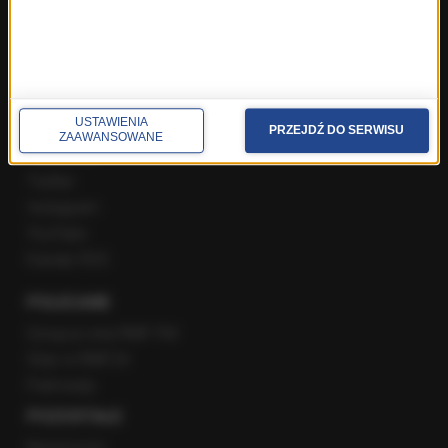
Gość Krzysztofa Ziemca w RMF FM
Rozmowy w Radiu RMF24
SPOŁECZNOŚĆ
USTAWIENIA
PRZEJDŹ DO SERWISU
ZAAWANSOWANE
Facebook
Twitter
Instagram
YouTube
Kanały RSS
POLECANE
Gorąca Linia RMF FM
Staż w RMF24
Patronaty
POZOSTAŁE
Newsroom