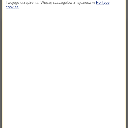
Twojego urządzenia. Więcej szczegółów znajdziesz w
Polityce
Wezwano LPR
cookies
.
NAJNOWSZE
13:32
Żelechów: Pożar budynku przy stacji paliw
13:30
Majątek byłego szefa KRRiT zabezpieczony
przez prokuraturę
13:07
Karol Nawrocki liderem całej polskiej prawicy?
Odpowie były szef Gabinetu Prezydenta RP
12:57
Korea Północna pręży muskuły. Wystrzelono
pocisk balistyczny