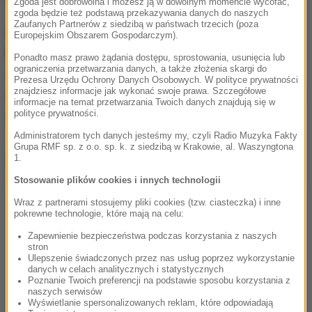
medycznej.
Zgoda jest dobrowolna i możesz ją w dowolnym momencie wycofać,
zgoda będzie też podstawą przekazywania danych do naszych
Zaufanych Partnerów z siedzibą w państwach trzecich (poza
Policjanci dowiedzieli się, że
jedna z kobiet została
Europejskim Obszarem Gospodarczym).
bez żadnego powodu zaatakowana nożem
. Druga
Ponadto masz prawo żądania dostępu, sprostowania, usunięcia lub
ograniczenia przetwarzania danych, a także złożenia skargi do
siedząca na ławce przy klatce bloku wstała, aby
Prezesa Urzędu Ochrony Danych Osobowych. W polityce prywatności
znajdziesz informacje jak wykonać swoje prawa. Szczegółowe
udzielić pomocy koleżance i też została zraniona.
Po
informacje na temat przetwarzania Twoich danych znajdują się w
polityce prywatności.
ataku mężczyzna uciekł.
Administratorem tych danych jesteśmy my, czyli Radio Muzyka Fakty
Grupa RMF sp. z o.o. sp. k. z siedzibą w Krakowie, al. Waszyngtona
Dalsza część artykułu pod materiałem video:
1.
Stosowanie plików cookies i innych technologii
Wraz z partnerami stosujemy pliki cookies (tzw. ciasteczka) i inne
pokrewne technologie, które mają na celu:
Zapewnienie bezpieczeństwa podczas korzystania z naszych
stron
Ulepszenie świadczonych przez nas usług poprzez wykorzystanie
danych w celach analitycznych i statystycznych
Poznanie Twoich preferencji na podstawie sposobu korzystania z
naszych serwisów
Wyświetlanie spersonalizowanych reklam, które odpowiadają