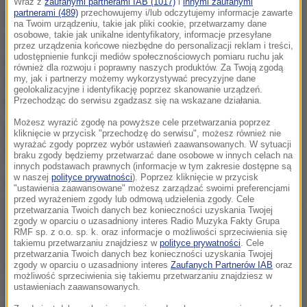
Wraz z
zaufanymi partnerami IAB (1017)
i
innymi zaufanymi
partnerami (489)
przechowujemy i/lub odczytujemy informacje zawarte
Sprawcy przedstawiono prokuratorskie
zarzuty
na Twoim urządzeniu, takie jak pliki cookie, przetwarzamy dane
osobowe, takie jak unikalne identyfikatory, informacje przesyłane
usiłowania zabójstwa, a sąd zastosował wobec
przez urządzenia końcowe niezbędne do personalizacji reklam i treści,
udostępnienie funkcji mediów społecznościowych pomiaru ruchu jak
podejrzanego tymczasowy, trzymiesięczny areszt
-
również dla rozwoju i poprawny naszych produktów. Za Twoją zgodą
poinformowała Katarzyna Cisło z małopolskiej
my, jak i partnerzy możemy wykorzystywać precyzyjne dane
geolokalizacyjne i identyfikację poprzez skanowanie urządzeń.
policji.
Przechodząc do serwisu zgadzasz się na wskazane działania.
Możesz wyrazić zgodę na powyższe cele przetwarzania poprzez
Mężczyźnie grozi
co najmniej 10 lat więzienia, a
kliknięcie w przycisk "przechodzę do serwisu", możesz również nie
wyrażać zgody poprzez wybór ustawień zaawansowanych. W sytuacji
nawet dożywocie
.
braku zgody będziemy przetwarzać dane osobowe w innych celach na
innych podstawach prawnych (informacje w tym zakresie dostępne są
w naszej
polityce prywatności
). Poprzez kliknięcie w przycisk
Do ataku doszło we wtorek (10 września). Oficer
"ustawienia zaawansowane" możesz zarządzać swoimi preferencjami
przed wyrażeniem zgody lub odmową udzielenia zgody. Cele
dyżurny policji przyjął zgłoszenie, że przed jednym z
przetwarzania Twoich danych bez konieczności uzyskania Twojej
zgody w oparciu o uzasadniony interes Radio Muzyka Fakty Grupa
bloków przy ul. Włókniarzy w Andrychowie
RMF sp. z o.o. sp. k. oraz informacje o możliwości sprzeciwienia się
takiemu przetwarzaniu znajdziesz w
polityce prywatności
. Cele
mężczyzna zaatakował nożem dwie kobiety.
przetwarzania Twoich danych bez konieczności uzyskania Twojej
Policjanci zastali tam obie ranne i załogę pogotowia
zgody w oparciu o uzasadniony interes
Zaufanych Partnerów IAB
oraz
możliwość sprzeciwienia się takiemu przetwarzaniu znajdziesz w
ratunkowego, która udzielała im pomocy
ustawieniach zaawansowanych.