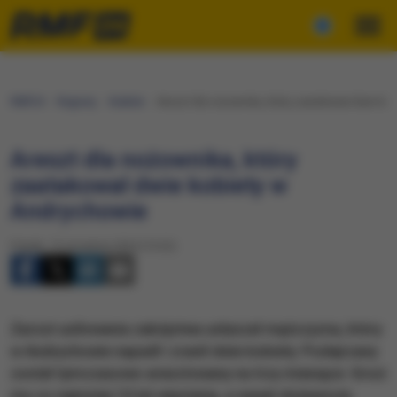
RMF24
Regiony
Kraków
Areszt dla nożownika, który zaatakował dwie ko
Areszt dla nożownika, który
zaatakował dwie kobiety w
Andrychowie
Piątek, 13 września 2024 (15:22)
Zarzut usiłowania zabójstwa usłyszał mężczyzna, który
w Andrychowie napadł i zranił dwie kobiety. Podejrzany
został tymczasowo aresztowany na trzy miesiące. Grozi
mu co najmniej 10 lat więzienia, a nawet dożywocie.