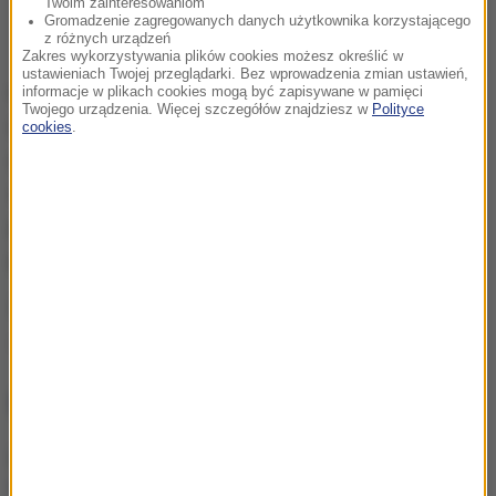
Twoim zainteresowaniom
Gromadzenie zagregowanych danych użytkownika korzystającego
z różnych urządzeń
Zakres wykorzystywania plików cookies możesz określić w
ustawieniach Twojej przeglądarki. Bez wprowadzenia zmian ustawień,
Funkcjonariusze ustalili, kto może być sprawcą
informacje w plikach cookies mogą być zapisywane w pamięci
Twojego urządzenia. Więcej szczegółów znajdziesz w
Polityce
napaści i jakie jest miejsce jego pobytu. Pod tym
cookies
.
adresem zastali mężczyznę, który dokonał
samookaleczenia. Natychmiast udzielono mu
pomocy przedmedycznej i trafił w asyście
policjantów do szpitala.
Źródło: RMF24
atak nożownika
Tagi:
NAJWAŻNIEJSZE FAKTY
Śmiertelny wypadek z
udziałem ciągnika w