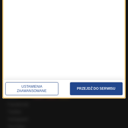
Fakty z Warszawy
Fakty z Wrocławia
Fakty z Zakopanego
ROZMOWY W RMF FM
Najnowsze rozmowy w RMF FM
Rozmowa o 7:00 w RMF FM i Radiu RMF24
Poranna rozmowa w RMF FM
Popołudniowa rozmowa w RMF FM
Gość Krzysztofa Ziemca w RMF FM
Rozmowy w Radiu RMF24
SPOŁECZNOŚĆ
USTAWIENIA
PRZEJDŹ DO SERWISU
ZAAWANSOWANE
Facebook
Twitter
Instagram
YouTube