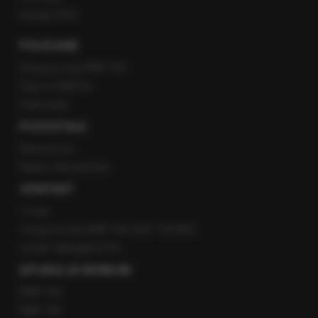
Kanały RSS
POLECANE
Gorąca Linia RMF FM
Staż w RMF24
Patronaty
POZOSTAŁE
Newsroom
Radio internetowe
KONTAKT
O nas
Gorąca Linia RMF FM: 600 700 800
email: fakty@rmf.fm
APLIKACJE MOBILNE
RMF FM
RMF ON