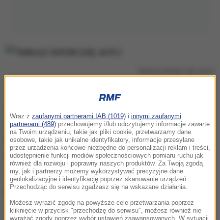
Tadeusz Iwiński (zdj. arch.)
Iwiński rozpoczął swój list od informacji, że w
Wraz z
zaufanymi partnerami IAB (1019)
i
innymi zaufanymi
ostatnim czasie jest często pytany o to, czy będzie
partnerami (489)
przechowujemy i/lub odczytujemy informacje zawarte
na Twoim urządzeniu, takie jak pliki cookie, przetwarzamy dane
kandydował w najbliższych wyborach
osobowe, takie jak unikalne identyfikatory, informacje przesyłane
przez urządzenia końcowe niezbędne do personalizacji reklam i treści,
parlamentarnych.
udostępnienie funkcji mediów społecznościowych pomiaru ruchu jak
również dla rozwoju i poprawny naszych produktów. Za Twoją zgodą
my, jak i partnerzy możemy wykorzystywać precyzyjne dane
"Odpowiadam otwarcie i ze smutkiem, że chyba nie,
geolokalizacyjne i identyfikację poprzez skanowanie urządzeń.
Przechodząc do serwisu zgadzasz się na wskazane działania.
ponieważ - ku memu zaskoczeniu i mimo poparcia
Możesz wyrazić zgodę na powyższe cele przetwarzania poprzez
ze strony struktur SLD na Warmii i Mazurach (m.in. w
kliknięcie w przycisk "przechodzę do serwisu", możesz również nie
wyrażać zgody poprzez wybór ustawień zaawansowanych. W sytuacji