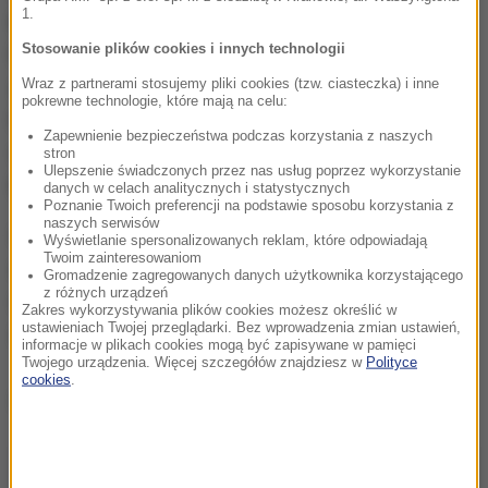
1.
kandydować na czołowych miejscach" - zauważył.
Stosowanie plików cookies i innych technologii
Przypomniał też swoje dokonania - m.in.
Wraz z partnerami stosujemy pliki cookies (tzw. ciasteczka) i inne
zaangażowanie w działalność Zgromadzenia
pokrewne technologie, które mają na celu:
Parlamentarnego Rady Europy w Strasburgu I udział
Zapewnienie bezpieczeństwa podczas korzystania z naszych
w głównych negocjacjach ws. akcesji Polski do Unii
stron
Ulepszenie świadczonych przez nas usług poprzez wykorzystanie
Europejskiej.
danych w celach analitycznych i statystycznych
Poznanie Twoich preferencji na podstawie sposobu korzystania z
naszych serwisów
Iwiński zapewnił, że od dawna wyrażał gotowość
Wyświetlanie spersonalizowanych reklam, które odpowiadają
Twoim zainteresowaniom
startu w wyborach. Chciał walczyć o mandat w
Gromadzenie zagregowanych danych użytkownika korzystającego
z różnych urządzeń
okręgu 35 (Olsztyn) albo 34 (Elbląg) - jak podkreśla -
Zakres wykorzystywania plików cookies możesz określić w
ustawieniach Twojej przeglądarki. Bez wprowadzenia zmian ustawień,
z dowolnego miejsca na liście Lewicy.
informacje w plikach cookies mogą być zapisywane w pamięci
Twojego urządzenia. Więcej szczegółów znajdziesz w
Polityce
cookies
.
Dalsza część artykułu pod materiałem video: