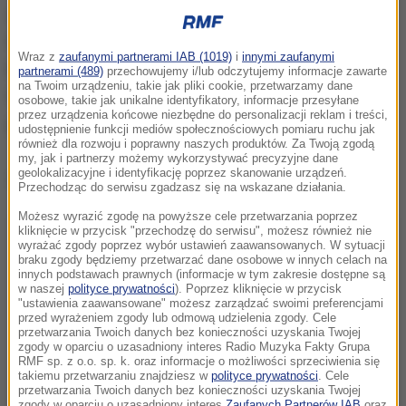
dzisiaj o tym mówi sekretarz stanu USA, dzisiaj o
tym mówi prezydent Stanów Zjednoczonych Joe
Wraz z
zaufanymi partnerami IAB (1019)
i
innymi zaufanymi
Biden oraz NATO. (...) Putin planuje atak na Ukrainę -
partnerami (489)
przechowujemy i/lub odczytujemy informacje zawarte
na Twoim urządzeniu, takie jak pliki cookie, przetwarzamy dane
to prawda. I my musimy traktować to maksymalnie
osobowe, takie jak unikalne identyfikatory, informacje przesyłane
przez urządzenia końcowe niezbędne do personalizacji reklam i treści,
poważnie.
udostępnienie funkcji mediów społecznościowych pomiaru ruchu jak
również dla rozwoju i poprawny naszych produktów. Za Twoją zgodą
my, jak i partnerzy możemy wykorzystywać precyzyjne dane
geolokalizacyjne i identyfikację poprzez skanowanie urządzeń.
Dalsza część artykułu pod materiałem video:
Przechodząc do serwisu zgadzasz się na wskazane działania.
Możesz wyrazić zgodę na powyższe cele przetwarzania poprzez
kliknięcie w przycisk "przechodzę do serwisu", możesz również nie
wyrażać zgody poprzez wybór ustawień zaawansowanych. W sytuacji
braku zgody będziemy przetwarzać dane osobowe w innych celach na
innych podstawach prawnych (informacje w tym zakresie dostępne są
w naszej
polityce prywatności
). Poprzez kliknięcie w przycisk
"ustawienia zaawansowane" możesz zarządzać swoimi preferencjami
przed wyrażeniem zgody lub odmową udzielenia zgody. Cele
przetwarzania Twoich danych bez konieczności uzyskania Twojej
zgody w oparciu o uzasadniony interes Radio Muzyka Fakty Grupa
RMF sp. z o.o. sp. k. oraz informacje o możliwości sprzeciwienia się
takiemu przetwarzaniu znajdziesz w
polityce prywatności
. Cele
przetwarzania Twoich danych bez konieczności uzyskania Twojej
zgody w oparciu o uzasadniony interes
Zaufanych Partnerów IAB
oraz