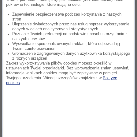
ministrów NATO. Podziękował Rumunii i Niemcom za
pokrewne technologie, które mają na celu:
pierwsze deklaracje w tej spawie.
Zapewnienie bezpieczeństwa podczas korzystania z naszych
stron
Ulepszenie świadczonych przez nas usług poprzez wykorzystanie
Dalsza część artykułu pod materiałem video:
danych w celach analitycznych i statystycznych
Poznanie Twoich preferencji na podstawie sposobu korzystania z
naszych serwisów
Wyświetlanie spersonalizowanych reklam, które odpowiadają
Twoim zainteresowaniom
Gromadzenie zagregowanych danych użytkownika korzystającego
z różnych urządzeń
Zakres wykorzystywania plików cookies możesz określić w
ustawieniach Twojej przeglądarki. Bez wprowadzenia zmian ustawień,
informacje w plikach cookies mogą być zapisywane w pamięci
Twojego urządzenia. Więcej szczegółów znajdziesz w
Polityce
cookies
.
Prezydent Ukrainy potwierdził, że priorytetem dla