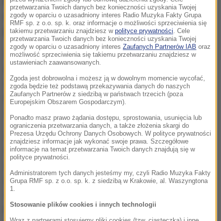
kontaktowej ds. wsparcia Ukrainy, po południu po
przetwarzania Twoich danych bez konieczności uzyskania Twojej
raz pierwszy zbiera się Rada Ukraina - NATO
zgody w oparciu o uzasadniony interes Radio Muzyka Fakty Grupa
RMF sp. z o.o. sp. k. oraz informacje o możliwości sprzeciwienia się
powołana na szczycie NATO w Wilnie.
takiemu przetwarzaniu znajdziesz w
polityce prywatności
. Cele
przetwarzania Twoich danych bez konieczności uzyskania Twojej
zgody w oparciu o uzasadniony interes
Zaufanych Partnerów IAB
oraz
Zdaniem szefa NATO Jensa Stoltenberga trzeba
możliwość sprzeciwienia się takiemu przetwarzaniu znajdziesz w
ustawieniach zaawansowanych.
zwiększyć wsparcie wojskowe dla Ukrainy,
Zgoda jest dobrowolna i możesz ją w dowolnym momencie wycofać,
zwłaszcza jeżeli chodzi o obronę przeciwlotniczą.
zgoda będzie też podstawą przekazywania danych do naszych
Zaufanych Partnerów z siedzibą w państwach trzecich (poza
Widzimy, że
prezydent Putin przygotowuje się do
Europejskim Obszarem Gospodarczym).
wykorzystania zimy jako broni wojennej
- stwierdził.
Ponadto masz prawo żądania dostępu, sprostowania, usunięcia lub
ograniczenia przetwarzania danych, a także złożenia skargi do
Obrona przeciwlotnicza jest kluczowa, żeby chronić
Prezesa Urzędu Ochrony Danych Osobowych. W polityce prywatności
znajdziesz informacje jak wykonać swoje prawa. Szczegółowe
miasta, gospodarkę, infrastrukturę krytyczną. W ten
informacje na temat przetwarzania Twoich danych znajdują się w
polityce prywatności.
sposób Ukraińcy mogą sami sobie pomagać - jeśli
Administratorem tych danych jesteśmy my, czyli Radio Muzyka Fakty
gospodarka działa, to działają inne rzeczy
- mówił
Grupa RMF sp. z o.o. sp. k. z siedzibą w Krakowie, al. Waszyngtona
1.
szef NATO. Stoltenberg oczekuje dzisiaj na
Stosowanie plików cookies i innych technologii
konkretne deklaracje takiego wsparcia ze strony
Wraz z partnerami stosujemy pliki cookies (tzw. ciasteczka) i inne