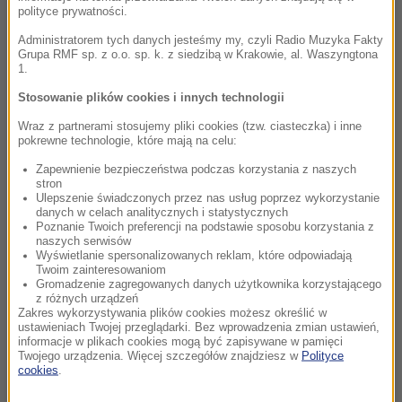
polityce prywatności.
Administratorem tych danych jesteśmy my, czyli Radio Muzyka Fakty
Grupa RMF sp. z o.o. sp. k. z siedzibą w Krakowie, al. Waszyngtona
1.
Stosowanie plików cookies i innych technologii
Wraz z partnerami stosujemy pliki cookies (tzw. ciasteczka) i inne
pokrewne technologie, które mają na celu:
Zapewnienie bezpieczeństwa podczas korzystania z naszych
stron
Ulepszenie świadczonych przez nas usług poprzez wykorzystanie
danych w celach analitycznych i statystycznych
Poznanie Twoich preferencji na podstawie sposobu korzystania z
naszych serwisów
Wyświetlanie spersonalizowanych reklam, które odpowiadają
Twoim zainteresowaniom
Gromadzenie zagregowanych danych użytkownika korzystającego
z różnych urządzeń
Zakres wykorzystywania plików cookies możesz określić w
ustawieniach Twojej przeglądarki. Bez wprowadzenia zmian ustawień,
informacje w plikach cookies mogą być zapisywane w pamięci
Twojego urządzenia. Więcej szczegółów znajdziesz w
Polityce
cookies
.