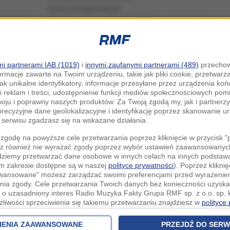
Dzisiaj, 8 sierpnia (06:54)
świata”
Węgry mówią "dość" dzikim zwierzętom w
cyrkach. Zakaz już od 2027 roku
i partnerami IAB (1019)
i
innymi zaufanymi partnerami (489)
przechow
ormacje zawarte na Twoim urządzeniu, takie jak pliki cookie, przetwar
jak unikalne identyfikatory, informacje przesyłane przez urządzenia k
Dzisiaj, 8 sierpnia (06:31)
i reklam i treści, udostępnienie funkcji mediów społecznościowych pom
i
Niespokojna noc w Kijowie. Wśród ofiar
woju i poprawny naszych produktów. Za Twoją zgodą my, jak i partner
rosyjskiego ataku dziecko
recyzyjne dane geolokalizacyjne i identyfikację poprzez skanowanie u
serwisu zgadzasz się na wskazane działania.
zgodę na powyższe cele przetwarzania poprzez kliknięcie w przycisk 
z również nie wyrażać zgody poprzez wybór ustawień zaawansowanych
1
2
3
...
dziemy przetwarzać dane osobowe w innych celach na innych podsta
ym zakresie dostępne są w naszej
polityce prywatności
). Poprzez kliknię
awansowane" możesz zarządzać swoimi preferencjami przed wyrażenie
ia zgody. Cele przetwarzania Twoich danych bez konieczności uzyska
 o uzasadniony interes Radio Muzyka Fakty Grupa RMF sp. z o.o. sp. k
żliwości sprzeciwienia się takiemu przetwarzaniu znajdziesz w
polityce
nia Twoich danych bez konieczności uzyskania Twojej zgody w oparci
ch Partnerów IAB
oraz możliwość sprzeciwienia się takiemu przetwarza
IENIA ZAAWANSOWANE
PRZEJDŹ DO SERW
aawansowanych.