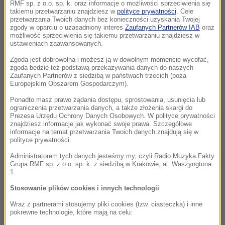
RMF sp. z o.o. sp. k. oraz informacje o możliwości sprzeciwienia się
takiemu przetwarzaniu znajdziesz w
polityce prywatności
. Cele
przetwarzania Twoich danych bez konieczności uzyskania Twojej
zgody w oparciu o uzasadniony interes
Zaufanych Partnerów IAB
oraz
możliwość sprzeciwienia się takiemu przetwarzaniu znajdziesz w
ustawieniach zaawansowanych.
Zgoda jest dobrowolna i możesz ją w dowolnym momencie wycofać,
zgoda będzie też podstawą przekazywania danych do naszych
Zaufanych Partnerów z siedzibą w państwach trzecich (poza
Europejskim Obszarem Gospodarczym).
Ponadto masz prawo żądania dostępu, sprostowania, usunięcia lub
ograniczenia przetwarzania danych, a także złożenia skargi do
Prezesa Urzędu Ochrony Danych Osobowych. W polityce prywatności
znajdziesz informacje jak wykonać swoje prawa. Szczegółowe
informacje na temat przetwarzania Twoich danych znajdują się w
polityce prywatności.
Administratorem tych danych jesteśmy my, czyli Radio Muzyka Fakty
Grupa RMF sp. z o.o. sp. k. z siedzibą w Krakowie, al. Waszyngtona
1.
Stosowanie plików cookies i innych technologii
Wraz z partnerami stosujemy pliki cookies (tzw. ciasteczka) i inne
pokrewne technologie, które mają na celu: