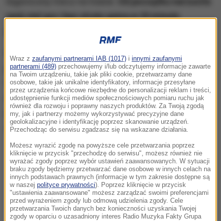
tegoroczny mecz na trawie.
Od początku narzuciła
swój styl gry i bez straty gema w 33 minuty
pokonała 252 rakietę świata 6:0
.
W drugim secie Polka miała więcej problemów, bo
Wraz z
zaufanymi partnerami IAB (1017)
i
innymi zaufanymi
partnerami (489)
przechowujemy i/lub odczytujemy informacje zawarte
już na początku została przełamana
. Potem jednak
na Twoim urządzeniu, takie jak pliki cookie, przetwarzamy dane
tym samym zrewanżowała się rywalce. W pewnym
osobowe, takie jak unikalne identyfikatory, informacje przesyłane
przez urządzenia końcowe niezbędne do personalizacji reklam i treści,
momencie seta Świątek przegrywała już 1:3, ale
udostępnienie funkcji mediów społecznościowych pomiaru ruchu jak
również dla rozwoju i poprawny naszych produktów. Za Twoją zgodą
później wygrała 5 gemów z rzędu i zapewniła sobie
my, jak i partnerzy możemy wykorzystywać precyzyjne dane
geolokalizacyjne i identyfikację poprzez skanowanie urządzeń.
awans do drugiej rundy Wimbledonu.
Przechodząc do serwisu zgadzasz się na wskazane działania.
Możesz wyrazić zgodę na powyższe cele przetwarzania poprzez
kliknięcie w przycisk "przechodzę do serwisu", możesz również nie
wyrażać zgody poprzez wybór ustawień zaawansowanych. W sytuacji
braku zgody będziemy przetwarzać dane osobowe w innych celach na
innych podstawach prawnych (informacje w tym zakresie dostępne są
w naszej
polityce prywatności
). Poprzez kliknięcie w przycisk
"ustawienia zaawansowane" możesz zarządzać swoimi preferencjami
przed wyrażeniem zgody lub odmową udzielenia zgody. Cele
przetwarzania Twoich danych bez konieczności uzyskania Twojej
zgody w oparciu o uzasadniony interes Radio Muzyka Fakty Grupa