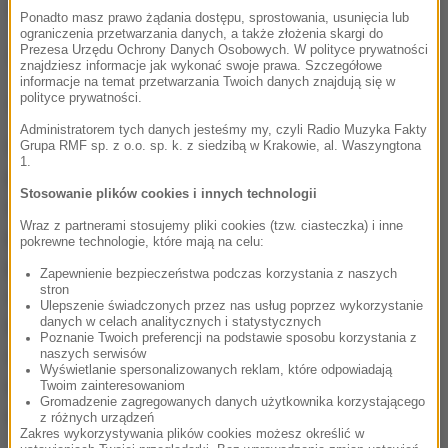
Strefa zamknięta Błonia
Ponadto masz prawo żądania dostępu, sprostowania, usunięcia lub
ograniczenia przetwarzania danych, a także złożenia skargi do
Prezesa Urzędu Ochrony Danych Osobowych. W polityce prywatności
Strefa zamknięta Łagiewniki
znajdziesz informacje jak wykonać swoje prawa. Szczegółowe
informacje na temat przetwarzania Twoich danych znajdują się w
Jak do domu dojadą mieszkańcy stref?
polityce prywatności.
Administratorem tych danych jesteśmy my, czyli Radio Muzyka Fakty
Osoby, które mieszkają w obszarze strefy ŚDM,
Grupa RMF sp. z o.o. sp. k. z siedzibą w Krakowie, al. Waszyngtona
1.
powinny pobrać identyfikator z literą "M"
Stosowanie plików cookies i innych technologii
(mieszkaniec), który należy wypełnić i umieścić za
Wraz z partnerami stosujemy pliki cookies (tzw. ciasteczka) i inne
przednią szybą samochodu. Ponadto do kontroli
pokrewne technologie, które mają na celu:
policyjnej należy mieć przy sobie dokument
Zapewnienie bezpieczeństwa podczas korzystania z naszych
stron
określający zameldowanie na terenie danej strefy
Ulepszenie świadczonych przez nas usług poprzez wykorzystanie
danych w celach analitycznych i statystycznych
lub inny dokument potwierdzający zamieszkanie, np.
Poznanie Twoich preferencji na podstawie sposobu korzystania z
dowód osobisty, prawo jazdy, aktualną umowę
naszych serwisów
Wyświetlanie spersonalizowanych reklam, które odpowiadają
najmu mieszkania, decyzję podatku od
Twoim zainteresowaniom
Gromadzenie zagregowanych danych użytkownika korzystającego
nieruchomości, imienny rachunek z adresem.
z różnych urządzeń
Zakres wykorzystywania plików cookies możesz określić w