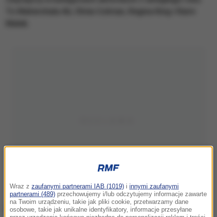
To Mahershala Ali, Olivia Colman, Regina King i Rami
Malek.
Wraz z
zaufanymi partnerami IAB (1019)
i
innymi zaufanymi
partnerami (489)
przechowujemy i/lub odczytujemy informacje zawarte
na Twoim urządzeniu, takie jak pliki cookie, przetwarzamy dane
osobowe, takie jak unikalne identyfikatory, informacje przesyłane