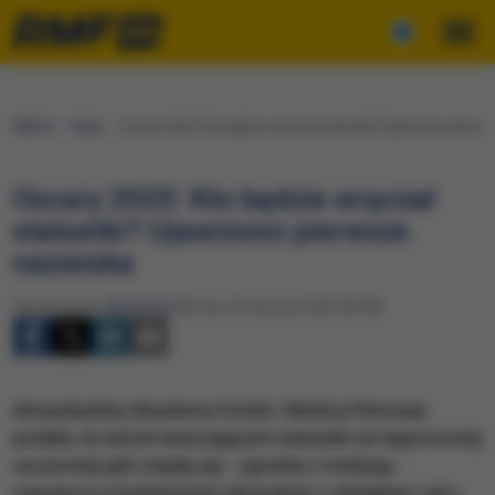
RMF24
Fakty
Oscary 2020: Kto będzie wręczał statuetki? Ujawniono pierw
Oscary 2020: Kto będzie wręczał
statuetki? Ujawniono pierwsze
nazwiska
Opracowanie:
Maciej Nycz
Środa, 22 stycznia 2020 (09:08)
Amerykańska Akademia Sztuki i Wiedzy Filmowej
podała, że wśród wręczających statuetki na tegorocznej
oscarowej gali znajdą się - zgodnie z tradycją -
zwycięzcy w kategoriach aktorskich z ubiegłego roku.