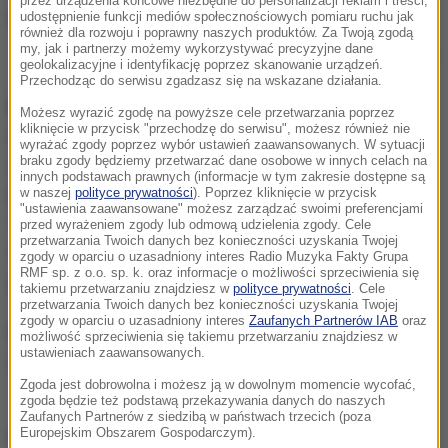
przez urządzenia końcowe niezbędne do personalizacji reklam i treści,
udostępnienie funkcji mediów społecznościowych pomiaru ruchu jak
również dla rozwoju i poprawny naszych produktów. Za Twoją zgodą
my, jak i partnerzy możemy wykorzystywać precyzyjne dane
Rami Malek, Olivia Colman, Regina King i Mahershala Ali
geolokalizacyjne i identyfikację poprzez skanowanie urządzeń.
Przechodząc do serwisu zgadzasz się na wskazane działania.
Mahershala Ali
otrzymał Oscara za drugoplanową
Możesz wyrazić zgodę na powyższe cele przetwarzania poprzez
kliknięcie w przycisk "przechodzę do serwisu", możesz również nie
rolę w filmie "Green Book".
Rami Malek
został
wyrażać zgody poprzez wybór ustawień zaawansowanych. W sytuacji
braku zgody będziemy przetwarzać dane osobowe w innych celach na
doceniony za główną rolę w "Bohemian Rhapsody".
innych podstawach prawnych (informacje w tym zakresie dostępne są
w naszej
polityce prywatności
). Poprzez kliknięcie w przycisk
Olivia Colman
zdobyła statuetkę w kategorii
"ustawienia zaawansowane" możesz zarządzać swoimi preferencjami
"Najlepsza aktorka pierwszoplanowa" za rolę w
przed wyrażeniem zgody lub odmową udzielenia zgody. Cele
przetwarzania Twoich danych bez konieczności uzyskania Twojej
"Faworycie", a
Regina King
- za drugoplanową rolę w
zgody w oparciu o uzasadniony interes Radio Muzyka Fakty Grupa
RMF sp. z o.o. sp. k. oraz informacje o możliwości sprzeciwienia się
filmie "Gdyby ulica Beale umiała mówić".
takiemu przetwarzaniu znajdziesz w
polityce prywatności
. Cele
przetwarzania Twoich danych bez konieczności uzyskania Twojej
zgody w oparciu o uzasadniony interes
Zaufanych Partnerów IAB
oraz
Nazwiska kolejnych gwiazd, które będą wręczały
możliwość sprzeciwienia się takiemu przetwarzaniu znajdziesz w
ustawieniach zaawansowanych.
Oscary, mają być ujawniane w najbliższym czasie.
Zgoda jest dobrowolna i możesz ją w dowolnym momencie wycofać,
zgoda będzie też podstawą przekazywania danych do naszych
Zaufanych Partnerów z siedzibą w państwach trzecich (poza
Europejskim Obszarem Gospodarczym).
92. gala rozdania Oscarów odbędzie się 9 lutego.