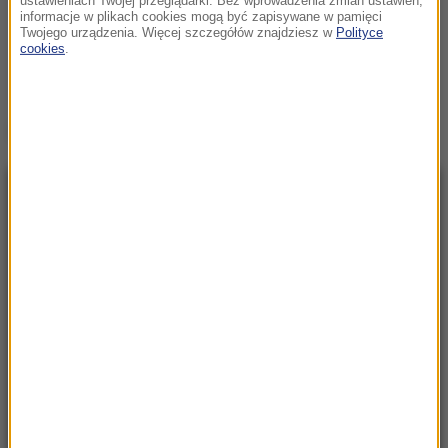
ustawieniach Twojej przeglądarki. Bez wprowadzenia zmian ustawień,
informacje w plikach cookies mogą być zapisywane w pamięci
Twojego urządzenia. Więcej szczegółów znajdziesz w
Polityce
cookies
.
Źródło: RMF FM
NAJNOWSZE
23:57
Były żołnierz USA przechodzi piekło w Rosji.
Waszyngton naciska na Moskwę
23:18
„To był dobry dzień”. Iga Świątek awansowała
do kolejnej rundy w Toronto
23:08