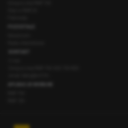
Gorąca Linia RMF FM
Staż w RMF24
Patronaty
POZOSTAŁE
Newsroom
Radio internetowe
KONTAKT
O nas
Gorąca Linia RMF FM: 600 700 800
email: fakty@rmf.fm
APLIKACJE MOBILNE
RMF FM
RMF ON