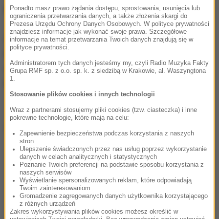
Ponadto masz prawo żądania dostępu, sprostowania, usunięcia lub
Podobnie jak rok temu - nie będzie prowadzącego.
ograniczenia przetwarzania danych, a także złożenia skargi do
Prezesa Urzędu Ochrony Danych Osobowych. W polityce prywatności
znajdziesz informacje jak wykonać swoje prawa. Szczegółowe
Wśród obrazów nominowanych do Oscara w
informacje na temat przetwarzania Twoich danych znajdują się w
polityce prywatności.
kategorii najlepszy film międzynarodowy jest polski
Administratorem tych danych jesteśmy my, czyli Radio Muzyka Fakty
akcent - "Boże Ciało" Jana Komasy z Bartoszem
Grupa RMF sp. z o.o. sp. k. z siedzibą w Krakowie, al. Waszyngtona
1.
Bielenią w roli głównej.
Stosowanie plików cookies i innych technologii
Wraz z partnerami stosujemy pliki cookies (tzw. ciasteczka) i inne
pokrewne technologie, które mają na celu:
Dalsza część artykułu pod materiałem video:
Zapewnienie bezpieczeństwa podczas korzystania z naszych
stron
Ulepszenie świadczonych przez nas usług poprzez wykorzystanie
danych w celach analitycznych i statystycznych
Poznanie Twoich preferencji na podstawie sposobu korzystania z
naszych serwisów
Wyświetlanie spersonalizowanych reklam, które odpowiadają
Twoim zainteresowaniom
Gromadzenie zagregowanych danych użytkownika korzystającego
z różnych urządzeń
Zakres wykorzystywania plików cookies możesz określić w