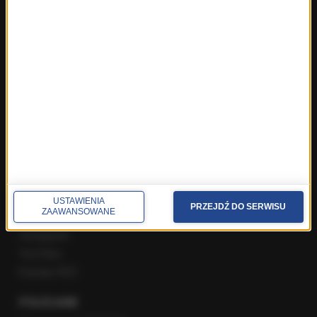
ROZMOWY W RMF FM
Najnowsze rozmowy w RMF FM
Rozmowa o 7:00 w RMF FM i Radiu RMF24
Poranna rozmowa w RMF FM
Popołudniowa rozmowa w RMF FM
Gość Krzysztofa Ziemca w RMF FM
Rozmowy w Radiu RMF24
SPOŁECZNOŚĆ
Facebook
USTAWIENIA
PRZEJDŹ DO SERWISU
ZAAWANSOWANE
Twitter
Instagram
YouTube
Kanały RSS
POLECANE