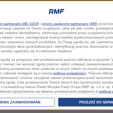
i partnerami IAB (1019)
i
innymi zaufanymi partnerami (489)
przechow
ormacje zawarte na Twoim urządzeniu, takie jak pliki cookie, przetwar
die, Chiny, Brazylia i Rosja, wydają się mniej skłonne do
jak unikalne identyfikatory, informacje przesyłane przez urządzenia k
i reklam i treści, udostępnienie funkcji mediów społecznościowych pom
gencja. Unia Europejska już wcześniej zobowiązała się 
woju i poprawny naszych produktów. Za Twoją zgodą my, jak i partner
w stosunku do 1990 r. - to najambitniejszy cel wśród
recyzyjne dane geolokalizacyjne i identyfikację poprzez skanowanie u
serwisu zgadzasz się na wskazane działania.
w cieplarnianych - komentuje Reuters.
zgodę na powyższe cele przetwarzania poprzez kliknięcie w przycisk 
z również nie wyrażać zgody poprzez wybór ustawień zaawansowanych
w jest pierwszym z serii spotkań poprzedzających
dziemy przetwarzać dane osobowe w innych celach na innych podsta
OP26. Jesienna konferencja będzie ostatecznym termi
ym zakresie dostępne są w naszej
polityce prywatności
). Poprzez kliknię
awansowane" możesz zarządzać swoimi preferencjami przed wyrażenie
znej przez poszczególne państwa w ramach tzw. porozu
ia zgody. Cele przetwarzania Twoich danych bez konieczności uzyska
 o uzasadniony interes Radio Muzyka Fakty Grupa RMF sp. z o.o. sp. k
odowej strategii w sprawie walki ze zmianą klimatu.
żliwości sprzeciwienia się takiemu przetwarzaniu znajdziesz w
polityce
nia Twoich danych bez konieczności uzyskania Twojej zgody w oparci
ch Partnerów IAB
oraz możliwość sprzeciwienia się takiemu przetwarza
IENIA ZAAWANSOWANE
PRZEJDŹ DO SERW
aawansowanych.