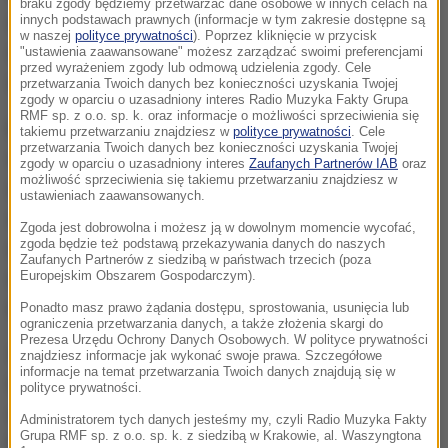
braku zgody będziemy przetwarzać dane osobowe w innych celach na
chlorofilu i spadek poziomu azotanów to
innych podstawach prawnych (informacje w tym zakresie dostępne są
w naszej
polityce prywatności
). Poprzez kliknięcie w przycisk
charakterystyczny objaw zakwitu alg. Zakwit
"ustawienia zaawansowane" możesz zarządzać swoimi preferencjami
przed wyrażeniem zgody lub odmową udzielenia zgody. Cele
udokumentowała też analiza zdjęć satelitarnych.
przetwarzania Twoich danych bez konieczności uzyskania Twojej
zgody w oparciu o uzasadniony interes Radio Muzyka Fakty Grupa
RMF sp. z o.o. sp. k. oraz informacje o możliwości sprzeciwienia się
Badania potwierdziły obecność w wodzie
takiemu przetwarzaniu znajdziesz w
polityce prywatności
. Cele
przetwarzania Twoich danych bez konieczności uzyskania Twojej
wydzielanej przez algi toksyny, choć nie istnieją
zgody w oparciu o uzasadniony interes
Zaufanych Partnerów IAB
oraz
możliwość sprzeciwienia się takiemu przetwarzaniu znajdziesz w
żadne parametry pozwalające ustalić czy jej
ustawieniach zaawansowanych.
stężenie było duże czy nie, więc, jak zaznaczają
Zgoda jest dobrowolna i możesz ją w dowolnym momencie wycofać,
zgoda będzie też podstawą przekazywania danych do naszych
autorzy raportu, nie da się jednoznacznie stwierdzić,
Zaufanych Partnerów z siedzibą w państwach trzecich (poza
czy tychże toksyn było wystarczająco dużo by
Europejskim Obszarem Gospodarczym).
masowo wytruć ryby.
Ponadto masz prawo żądania dostępu, sprostowania, usunięcia lub
ograniczenia przetwarzania danych, a także złożenia skargi do
Prezesa Urzędu Ochrony Danych Osobowych. W polityce prywatności
Inne toksyny, a próbki przebadano pod kątem 1200
znajdziesz informacje jak wykonać swoje prawa. Szczegółowe
informacje na temat przetwarzania Twoich danych znajdują się w
trujących substancji, nie zostały w wodzie z Odry
polityce prywatności.
wykryte. Badania wykazały natomiast obecność
Administratorem tych danych jesteśmy my, czyli Radio Muzyka Fakty
Grupa RMF sp. z o.o. sp. k. z siedzibą w Krakowie, al. Waszyngtona
herbicydów i ich pochodnych, ale, co podkreśla