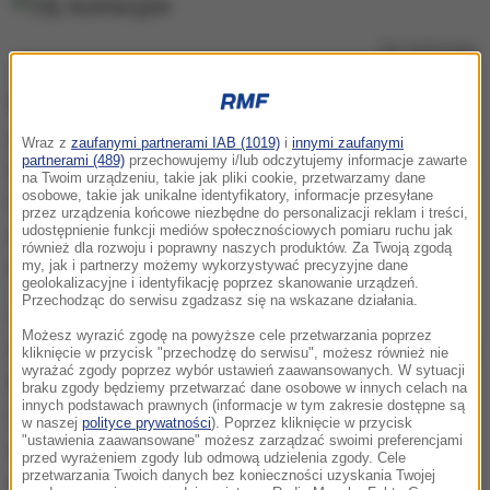
Zdj. ilustracyjne
Przez osiem ostatnich lat
, czyli czas trwania całej
procedury upadłościowej,
zmieniły się niektóre
Wraz z
zaufanymi partnerami IAB (1019)
i
innymi zaufanymi
partnerami (489)
przechowujemy i/lub odczytujemy informacje zawarte
dane poszkodowanych
- tłumaczył reporterowi RMF
na Twoim urządzeniu, takie jak pliki cookie, przetwarzamy dane
osobowe, takie jak unikalne identyfikatory, informacje przesyłane
FM Józef Dębiński, syndyk Amber
Gold. Chodzi o
przez urządzenia końcowe niezbędne do personalizacji reklam i treści,
udostępnienie funkcji mediów społecznościowych pomiaru ruchu jak
numery kont bankowych osób, które zgłaszały
również dla rozwoju i poprawny naszych produktów. Za Twoją zgodą
wierzytelności.
my, jak i partnerzy możemy wykorzystywać precyzyjne dane
geolokalizacyjne i identyfikację poprzez skanowanie urządzeń.
Przechodząc do serwisu zgadzasz się na wskazane działania.
Uruchomiono już pierwsze przelewy - ponad tysiąc.
Możesz wyrazić zgodę na powyższe cele przetwarzania poprzez
Mniej więcej
20 proc. z nich wróciło do syndyka, bo
kliknięcie w przycisk "przechodzę do serwisu", możesz również nie
wyrażać zgody poprzez wybór ustawień zaawansowanych. W sytuacji
konta, na które je wysłano, były nieaktywne
.
braku zgody będziemy przetwarzać dane osobowe w innych celach na
innych podstawach prawnych (informacje w tym zakresie dostępne są
Dlatego
syndyk prosi te osoby, które zmieniały
w naszej
polityce prywatności
). Poprzez kliknięcie w przycisk
"ustawienia zaawansowane" możesz zarządzać swoimi preferencjami
numer konta, o jak najszybsze uaktualnienie
przed wyrażeniem zgody lub odmową udzielenia zgody. Cele
przetwarzania Twoich danych bez konieczności uzyskania Twojej
danych
.