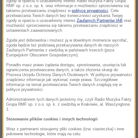
zgody w oparciu o uzasadniony interes Radio Muzyka Fakty Grupa
RMF sp. z o.o. sp. k. oraz informacje o możliwości sprzeciwienia się
takiemu przetwarzaniu znajdziesz w
polityce prywatności
. Cele
Na wypłatę jest określony czas. Jeśli minie -
przetwarzania Twoich danych bez konieczności uzyskania Twojej
pieniądze trafią do depozytu sądowego
.
zgody w oparciu o uzasadniony interes
Zaufanych Partnerów IAB
oraz
możliwość sprzeciwienia się takiemu przetwarzaniu znajdziesz w
Odzyskiwanie ich potrwa, a ostateczna należność
ustawieniach zaawansowanych.
uszczupli się o dodatkowe koszty.
Zgoda jest dobrowolna i możesz ją w dowolnym momencie wycofać,
zgoda będzie też podstawą przekazywania danych do naszych
Zaufanych Partnerów z siedzibą w państwach trzecich (poza
Do wypłacenie oszukanym jest 67,5 miliona
Europejskim Obszarem Gospodarczym).
złotych.
Około 11,5 tysiąca poszkodowanych
Ponadto masz prawo żądania dostępu, sprostowania, usunięcia lub
ograniczenia przetwarzania danych, a także złożenia skargi do
klientów odzyska nieco ponad 10 proc. tego, co
Prezesa Urzędu Ochrony Danych Osobowych. W polityce prywatności
znajdziesz informacje jak wykonać swoje prawa. Szczegółowe
zainwestowali.
informacje na temat przetwarzania Twoich danych znajdują się w
polityce prywatności.
Dalsza część artykułu pod materiałem video:
Administratorem tych danych jesteśmy my, czyli Radio Muzyka Fakty
Grupa RMF sp. z o.o. sp. k. z siedzibą w Krakowie, al. Waszyngtona
1.
Stosowanie plików cookies i innych technologii
Wraz z partnerami stosujemy pliki cookies (tzw. ciasteczka) i inne
pokrewne technologie, które mają na celu: