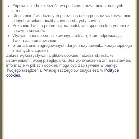
Zapewnienie bezpieczeństwa podczas korzystania z naszych
stron
Ulepszenie świadczonych przez nas usług poprzez wykorzystanie
danych w celach analitycznych i statystycznych
Poznanie Twoich preferencji na podstawie sposobu korzystania z
naszych serwisów
Wyświetlanie spersonalizowanych reklam, które odpowiadają
Twoim zainteresowaniom
Gromadzenie zagregowanych danych użytkownika korzystającego
z różnych urządzeń
Zakres wykorzystywania plików cookies możesz określić w
ustawieniach Twojej przeglądarki. Bez wprowadzenia zmian ustawień,
Kontakt do syndyka dla tych, którzy powinni podać
informacje w plikach cookies mogą być zapisywane w pamięci
Twojego urządzenia. Więcej szczegółów znajdziesz w
Polityce
aktualny numer konta bankowego: tel. 795 - 074 - 423
cookies
.
lub 881 525 479.
Adres do korespondencji listownej:
Syndyk Amber Gold,
ul. Lema 10 /57