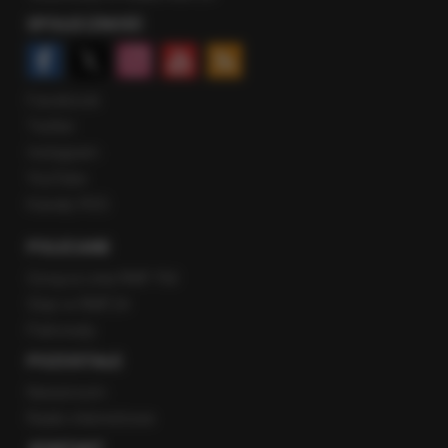
SPOŁECZNOŚĆ
Facebook
Twitter
Instagram
YouTube
Kanały RSS
POLECANE
Gorąca Linia RMF FM
Staż w RMF24
Patronaty
POZOSTAŁE
Newsroom
Radio internetowe