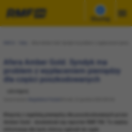
Słuchaj
RMF24
Fakty
Afera Amber Gold. Syndyk ma problem z wypłaceniem pienię
Afera Amber Gold. Syndyk ma
problem z wypłaceniem pieniędzy
dla części poszkodowanych
udostępnij
Opracowanie:
Magdalena Partyła
Wtorek, 22 grudnia 2020 (09:54)
Kłopoty z wypłatą pieniędzy dla poszkodowanych przez
Amber Gold - dowiedział się reporter RMF FM. To ważna
informacja dla tych, którzy zgłosili do sądu