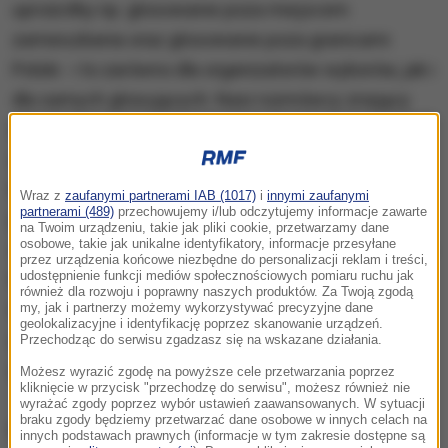
uprościłby np. głosowanie poza miejscem
zamieszkania oraz głosowanie poza granicami
Polski - i to zarówno dla organizatorów wyborów, jak i
dla samych głosujących. Nasi rozmówcy znający
szczegóły nowych rozwiązań twierdzą też, że
uruchomienie CRW otworzy w przyszłości drogę do
likwidacji obowiązku meldunkowego. Jeśli system
Wraz z
zaufanymi partnerami IAB (1017)
i
innymi zaufanymi
partnerami (489)
przechowujemy i/lub odczytujemy informacje zawarte
powstanie, to byłaby to najbardziej znacząca
na Twoim urządzeniu, takie jak pliki cookie, przetwarzamy dane
osobowe, takie jak unikalne identyfikatory, informacje przesyłane
zmiana organizacyjna, jeśli chodzi o wybory od wielu
przez urządzenia końcowe niezbędne do personalizacji reklam i treści,
udostępnienie funkcji mediów społecznościowych pomiaru ruchu jak
lat. W aktualnej koncepcji CRW istnieje np.
również dla rozwoju i poprawny naszych produktów. Za Twoją zgodą
możliwość pobierania e-zaświadczeń przy
my, jak i partnerzy możemy wykorzystywać precyzyjne dane
geolokalizacyjne i identyfikację poprzez skanowanie urządzeń.
głosowaniu poza miejscem zamieszkania" - pisze
Przechodząc do serwisu zgadzasz się na wskazane działania.
gazeta.
Możesz wyrazić zgodę na powyższe cele przetwarzania poprzez
kliknięcie w przycisk "przechodzę do serwisu", możesz również nie
wyrażać zgody poprzez wybór ustawień zaawansowanych. W sytuacji
braku zgody będziemy przetwarzać dane osobowe w innych celach na
Budowa CRW wymaga nowelizacji kodeksu
innych podstawach prawnych (informacje w tym zakresie dostępne są